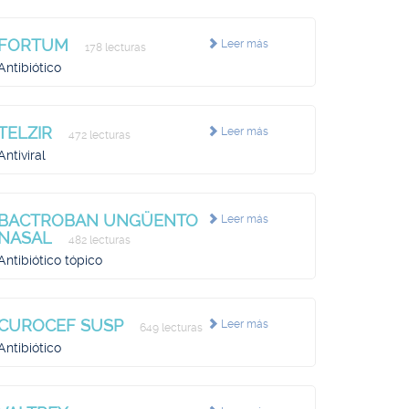
FORTUM
Leer más
178 lecturas
Antibiótico
TELZIR
Leer más
472 lecturas
Antiviral
BACTROBAN UNGÜENTO
Leer más
NASAL
482 lecturas
Antibiótico tópico
CUROCEF SUSP
Leer más
649 lecturas
Antibiótico