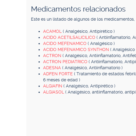
Medicamentos relacionados
Este es un listado de algunos de los medicamentos
ACAMOL
( Analgésico, Antipirético )
ACIDO ACETILSALICILICO
( Antiinflamatorio, 
ACIDO MEFENAMICO
( Analgésico )
ACIDO MEFENAMICO SYNTHON
( Analgésico 
ACTRON
( Analgésico, Antiinflamatorio, Antifebr
ACTRON PEDIATRICO
( Antiinflamatorio, Antipi
ADESNA
( Analgésico, Antiinflamatorio )
ADFEN FORTE
( Tratamiento de estados febri
6 meses de edad )
ALGIAFIN
( Analgésico, Antipirético )
ALGIASOL
( Analgésico, antiinflamatorio, antipi