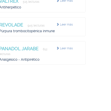
VALTREX
Leer más
515 lecturas
Antiherpético
REVOLADE
Leer más
945 lecturas
Púrpura trombocitopénica inmune
PANADOL JARABE
Leer más
612
lecturas
Analgésico - Antipirético