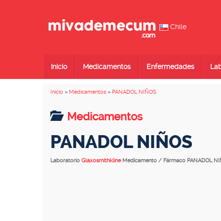
Chile
Inicio
Medicamentos
Enfermedades
Lab
Inicio
»
Medicamentos
»
PANADOL NIÑOS
Medicamentos
PANADOL NIÑOS
Laboratorio
Glaxosmithkline
Medicamento / Fármaco PANADOL N