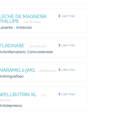
LECHE DE MAGNESIA
Leer más
PHILLIPS
646 lecturas
Laxante - Antiácido
FLIXONASE
Leer más
724 lecturas
Antiinflamatorio, Corticosteroide
NARAMIG 2.5MG
Leer más
226 lecturas
Antimigrañoso
WELLBUTRIN XL
Leer más
472
lecturas
Antidepresivo