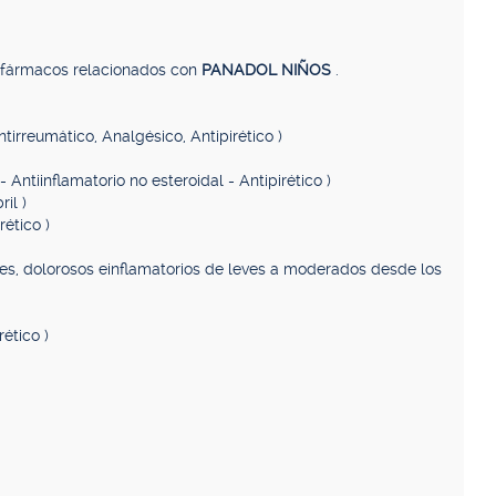
, fármacos relacionados con
PANADOL NIÑOS
.
Antirreumático, Analgésico, Antipirético )
- Antiinflamatorio no esteroidal - Antipirético )
il )
rético )
les, dolorosos einflamatorios de leves a moderados desde los
rético )