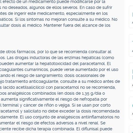
 El efecto de un medicamento puede modificarse por la
no deseados, algunos de ellos severos. En caso de sufrir
tes de ingerir este medicamento, especialmente en los
páticos. Si los síntomas no mejoran consulte a su médico. No
ultar dosis al médico. Mantener fuera del alcance de los
e otros fármacos, por lo que se recomienda consultar al
os. Las drogas inductoras de las enzimas hepáticas (como
 pueden aumentar la hepatotoxicidad del paracetamol. El
ticoagulantes cumarínicos, puede verse aumentado por el uso
tando el riesgo de sangramiento; dosis ocasionales de
bajo tratamiento anticoagulante, consulte a su médico antes de
s (acido acetilsalicílico) con paracetamol no se recomienda,
bos analgésicos combinados (en dosis de 1,35 g/día o
aumenta significativamente el riesgo de nefropatía por
 terminal y cáncer de riñón o vejiga. Si se usan por corto
racetamol y salicilato no debe exceder la dosis recomendada
adamente. El uso conjunto de analgésicos antiinflamatorios no
entar el riesgo de efectos adversos a nivel renal. Se
ente recibe dicha terapia combinada. El diflunisal puede