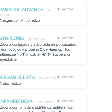
PANADOL ADVANCE
Leer más
21
lecturas
Analgésico - Antipirético
SYNFLORIX
Leer más
332 lecturas
Vacuna conjugada y adsorbida de polisacárido
neumocócico y proteína D de Haemophilus
influenzae No Tipificable (HiNT), Suspensión
Inyectable
RELVAR ELLIPTA
Leer más
324 lecturas
Antiasmático
INFANRIX HEXA
Leer más
868 lecturas
Vacuna combinada antidiftérica, antitetánica,