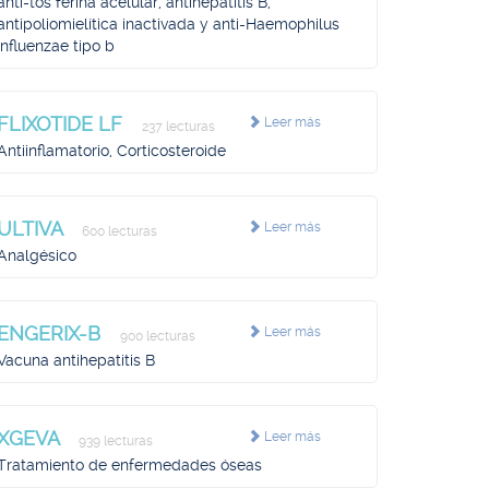
anti-tos ferina acelular, antihepatitis B,
antipoliomielítica inactivada y anti-Haemophilus
influenzae tipo b
FLIXOTIDE LF
Leer más
237 lecturas
Antiinflamatorio, Corticosteroide
ULTIVA
Leer más
600 lecturas
Analgésico
ENGERIX-B
Leer más
900 lecturas
Vacuna antihepatitis B
XGEVA
Leer más
939 lecturas
Tratamiento de enfermedades óseas