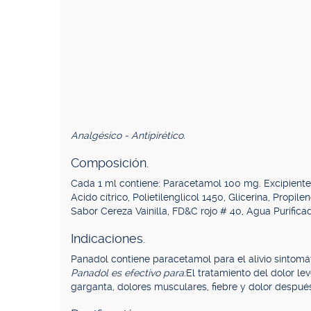
Analgésico - Antipirético.
Composición.
Cada 1 ml contiene: Paracetamol 100 mg. Excipientes:
Acido cítrico, Polietilenglicol 1450, Glicerina, Prop
Sabor Cereza Vainilla, FD&C rojo # 40, Agua Purifica
Indicaciones.
Panadol contiene paracetamol para el alivio sintomá
Panadol es efectivo para:
El tratamiento del dolor l
garganta, dolores musculares, fiebre y dolor después 