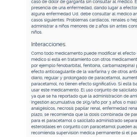
caso de dolor de garganta sin consultar al médico.
presencia de una enfermedad, dando lugar a efectos 
alguna enfermedad Ud. debe consultar al médico an
casos siguientes: Problemas cardiacos, renales o he
administrar a niños menores de 2 años sin antes cons
niños.
Interacciones.
Como todo medicamento puede modificar el efecto d
médico si está en tratamiento con otros medicament
por ejemplo fenobarbital, fenitoína, carbamazepina)
efecto anticoagulante de la warfarina y de otros an
diario, regular y prolongado de paracetamol, aumen
paracetamol, no tienen efecto significativo. Si está 
usar este medicamento. El uso conjunto de salicilato
ya que se ha reportado que la administración de am
ingestión acumulativa de 1Kg/año por 3 años o más) 
analgésicos, necrosis papilar renal, enfermedad renal
plazo, se recomienda que la dosis combinada de pa
para el paracetamol o salicilato administrado separ
esteroidales en conjunto con paracetamol pueden aum
recomienda supervisión médica permanente si el paci