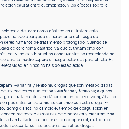
 relación causal entre el omeprazol y los efectos sobre la
ncidencia del carcinoma gástrico en el tratamiento
 plazo no trae aparejado el incremento del riesgo de
 en seres humanos de tratamiento prolongado. Cuando se
lidad de carcinoma gástrico, ya que el tratamiento con
óstico. Al no existir pruebas concluyentes se recomienda no
o para la madre supere el riesgo potencial para el feto. El
fectividad en niños no ha sido establecida.
zepam, warfarina y fenitoína, drogas que son metabolizadas
 de los pacientes que reciban warfarina y fenitoína; algunos
bargo, el tratamiento simultáneo con omeprazol, 20mg/día, no
a en pacientes en tratamiento continuo con esta droga. En
zol, 20mg diarios, no cambió el tiempo de coagulación en
s concentraciones plasmáticas de omeprazol y claritromicina
No se han hallado interacciones con propanolol, metoprolol,
o pueden descartarse interacciones con otras drogas