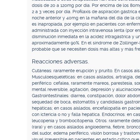
dosis de 20 a 120mg por día. Por encima de los 80m
2 a 3 veces por día. Profilaxis de aspiración gástric
noche anterior y 40mg en la mañana del día de la ci
es inapropiada, por ejemplo en pacientes con enfer
administrada con inyección intravenosa lenta (por en
disminución inmediata en la acidez intragástrica y 
aproximadamente 90%. En el síndrome de Zollinger-El
probable que se necesiten dosis más altas y más fr
Reacciones adversas.
Cutáneas: raramente erupción y prurito. En casos aisl
Musculoesqueléticas: en casos aislados, artralgia, d
periférico: cefalea, raramente mareos, parestesia, so
mental reversible, agitación, depresión y alucinaci
Gastrointestinales: diarrea, constipación, dolor abdom
sequedad de boca, estomatitis y candidiasis gastroi
hepáticas; en casos aislados, encefalopatía en paci
con ictericia o no y falla hepática. Endocrinos: en c
leucopenia y trombocitopenia. Otros: raramente debil
(rara) y en casos aislados angioedema, fiebre, bronco
del sudor, edema periférico, visión borrosa y trastor
visual irreversible en pacientes en estado crítico qu