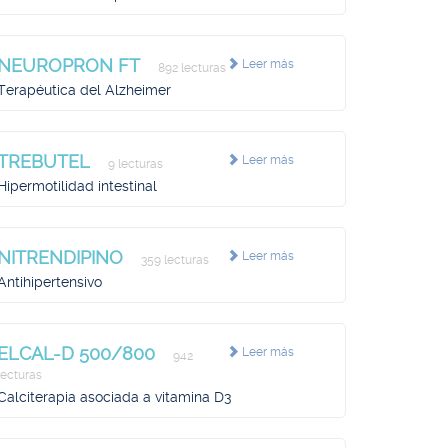
NEUROPRON FT
Leer más
892 lecturas
Terapéutica del Alzheimer
TREBUTEL
Leer más
9 lecturas
Hipermotilidad intestinal
NITRENDIPINO
Leer más
359 lecturas
Antihipertensivo
ELCAL-D 500/800
Leer más
942
lecturas
Calciterapia asociada a vitamina D3