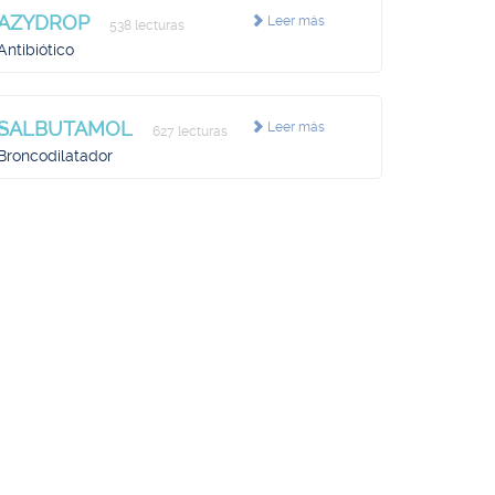
AZYDROP
Leer más
538 lecturas
Antibiótico
SALBUTAMOL
Leer más
627 lecturas
Broncodilatador