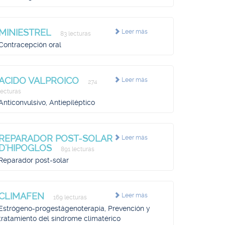
MINIESTREL
Leer más
83 lecturas
Contracepción oral
ACIDO VALPROICO
Leer más
274
lecturas
Anticonvulsivo, Antiepiléptico
REPARADOR POST-SOLAR
Leer más
D'HIPOGLOS
891 lecturas
Reparador post-solar
CLIMAFEN
Leer más
169 lecturas
Estrógeno-progestágenoterapia, Prevención y
tratamiento del síndrome climatérico