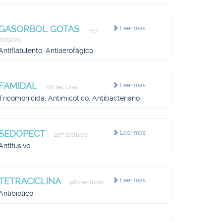
GASORBOL GOTAS
Leer más
257
lecturas
Antiflatulento, Antiaerofágico
FAMIDAL
Leer más
181 lecturas
Tricomonicida, Antimicótico, Antibacteriano
SEDOPECT
Leer más
207 lecturas
Antitusivo
TETRACICLINA
Leer más
960 lecturas
Antibiótico