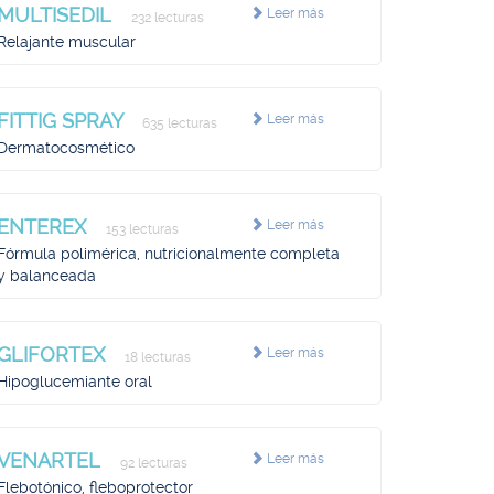
MULTISEDIL
Leer más
232 lecturas
Relajante muscular
FITTIG SPRAY
Leer más
635 lecturas
Dermatocosmético
ENTEREX
Leer más
153 lecturas
Fórmula polimérica, nutricionalmente completa
y balanceada
GLIFORTEX
Leer más
18 lecturas
Hipoglucemiante oral
VENARTEL
Leer más
92 lecturas
Flebotónico, fleboprotector