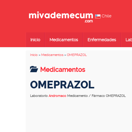
Chile
Inicio
Medicamentos
Enfermedades
Lab
Inicio
»
Medicamentos
»
OMEPRAZOL
Medicamentos
OMEPRAZOL
Laboratorio
Andromaco
Medicamento / Fármaco OMEPRAZOL