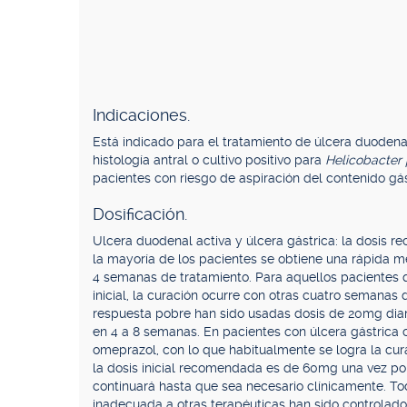
Indicaciones.
Está indicado para el tratamiento de úlcera duodena
histología antral o cultivo positivo para
Helicobacter p
pacientes con riesgo de aspiración del contenido gást
Dosificación.
Ulcera duodenal activa y úlcera gástrica: la dosis 
la mayoría de los pacientes se obtiene una rápida me
4 semanas de tratamiento. Para aquellos pacientes 
inicial, la curación ocurre con otras cuatro semanas
respuesta pobre han sido usadas dosis de 20mg diar
en 4 a 8 semanas. En pacientes con úlcera gástrica 
omeprazol, con lo que habitualmente se logra la cur
la dosis inicial recomendada es de 60mg una vez por d
continuará hasta que sea necesario clínicamente. T
inadecuada a otras terapéuticas han sido controlad