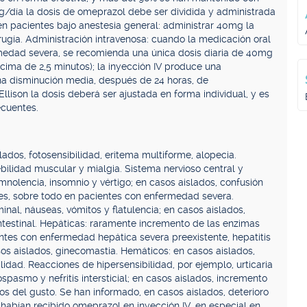
g/día la dosis de omeprazol debe ser dividida y administrada
a en pacientes bajo anestesia general: administrar 40mg la
rugía. Administración intravenosa: cuando la medicación oral
medad severa, se recomienda una única dosis diaria de 40mg
cima de 2,5 minutos); la inyección IV produce una
una disminución media, después de 24 horas, de
lison la dosis deberá ser ajustada en forma individual, y es
ecuentes.
ados, fotosensibilidad, eritema multiforme, alopecia.
ebilidad muscular y mialgia. Sistema nervioso central y
mnolencia, insomnio y vértigo; en casos aislados, confusión
ones, sobre todo en pacientes con enfermedad severa.
inal, náuseas, vómitos y flatulencia; en casos aislados,
ntestinal. Hepáticas: raramente incremento de las enzimas
entes con enfermedad hepática severa preexistente, hepatitis
asos aislados, ginecomastia. Hemáticos: en casos aislados,
idad. Reacciones de hipersensibilidad, por ejemplo, urticaria
spasmo y nefritis intersticial; en casos aislados, incremento
nos del gusto. Se han informado, en casos aislados, deterioro
e habían recibido omeprazol en inyección IV, en especial en