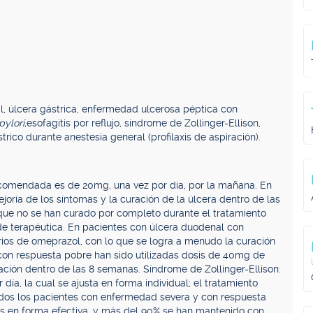
l, úlcera gástrica, enfermedad ulcerosa péptica con
ylori,
esofagitis por reflujo, síndrome de Zollinger-Ellison,
rico durante anestesia general (profilaxis de aspiración).
recomendada es de 20mg, una vez por día, por la mañana. En
joría de los síntomas y la curación de la úlcera dentro de las
que no se han curado por completo durante el tratamiento
 de terapéutica. En pacientes con úlcera duodenal con
ios de omeprazol, con lo que se logra a menudo la curación
con respuesta pobre han sido utilizadas dosis de 40mg de
ación dentro de las 8 semanas. Síndrome de Zollinger-Ellison:
ía, la cual se ajusta en forma individual; el tratamiento
odos los pacientes con enfermedad severa y con respuesta
os en forma efectiva, y más del 90% se han mantenido con