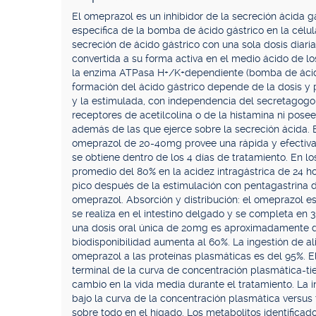
El omeprazol es un inhibidor de la secreción ácida g
específica de la bomba de ácido gástrico en la célula
secreción de ácido gástrico con una sola dosis diari
convertida a su forma activa en el medio ácido de los
la enzima ATPasa H+/K+dependiente (bomba de ácido)
formación del ácido gástrico depende de la dosis y p
y la estimulada, con independencia del secretagogo
receptores de acetilcolina o de la histamina ni pose
además de las que ejerce sobre la secreción ácida. E
omeprazol de 20-40mg provee una rápida y efectiva i
se obtiene dentro de los 4 días de tratamiento. En l
promedio del 80% en la acidez intragástrica de 24 h
pico después de la estimulación con pentagastrina d
omeprazol. Absorción y distribución: el omeprazol es
se realiza en el intestino delgado y se completa en 
una dosis oral única de 20mg es aproximadamente del
biodisponibilidad aumenta al 60%. La ingestión de al
omeprazol a las proteínas plasmáticas es del 95%. E
terminal de la curva de concentración plasmática-
cambio en la vida media durante el tratamiento. La i
bajo la curva de la concentración plasmática versu
sobre todo en el hígado. Los metabolitos identificado