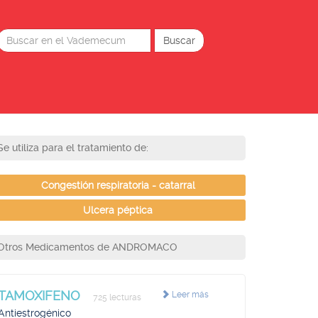
Se utiliza para el tratamiento de:
Congestión respiratoria - catarral
Ulcera péptica
Otros Medicamentos de ANDROMACO
TAMOXIFENO
Leer más
725 lecturas
Antiestrogénico