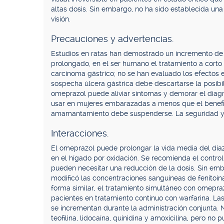
altas dosis. Sin embargo, no ha sido establecida una
visión.
Precauciones y advertencias.
Estudios en ratas han demostrado un incremento de i
prolongado, en el ser humano el tratamiento a corto
carcinoma gástrico; no se han evaluado los efectos
sospecha úlcera gástrica debe descartarse la posibi
omeprazol puede aliviar síntomas y demorar el diagn
usar en mujeres embarazadas a menos que el benefici
amamantamiento debe suspenderse. La seguridad y e
Interacciones.
El omeprazol puede prolongar la vida media del dia
en el hígado por oxidación. Se recomienda el control
pueden necesitar una reducción de la dosis. Sin em
modificó las concentraciones sanguíneas de fenitoín
forma similar, el tratamiento simultáneo con omepra
pacientes en tratamiento continuo con warfarina. La
se incrementan durante la administración conjunta. 
teofilina, lidocaína, quinidina y amoxicilina, pero n