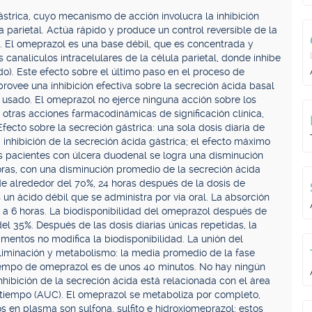
ástrica, cuyo mecanismo de acción involucra la inhibición
 parietal. Actúa rápido y produce un control reversible de la
a. El omeprazol es una base débil, que es concentrada y
 canalículos intracelulares de la célula parietal, donde inhibe
. Este efecto sobre el último paso en el proceso de
rovee una inhibición efectiva sobre la secreción ácida basal
 usado. El omeprazol no ejerce ninguna acción sobre los
e otras acciones farmacodinámicas de significación clínica,
fecto sobre la secreción gástrica: una sola dosis diaria de
nhibición de la secreción ácida gástrica; el efecto máximo
os pacientes con úlcera duodenal se logra una disminución
oras, con una disminución promedio de la secreción ácida
e alrededor del 70%, 24 horas después de la dosis de
 un ácido débil que se administra por vía oral. La absorción
3 a 6 horas. La biodisponibilidad del omeprazol después de
 35%. Después de las dosis diarias únicas repetidas, la
imentos no modifica la biodisponibilidad. La unión del
liminación y metabolismo: la media promedio de la fase
tiempo de omeprazol es de unos 40 minutos. No hay ningún
nhibición de la secreción ácida está relacionada con el área
s tiempo (AUC). El omeprazol se metaboliza por completo,
s en plasma son sulfona, sulfito e hidroxiomeprazol; estos