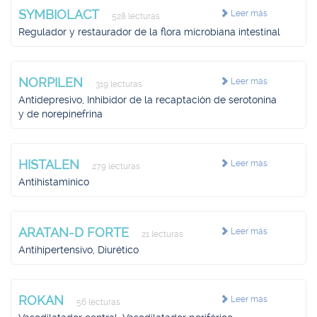
SYMBIOLACT
Leer más
528 lecturas
Regulador y restaurador de la flora microbiana intestinal
NORPILEN
Leer más
319 lecturas
Antidepresivo, Inhibidor de la recaptación de serotonina
y de norepinefrina
HISTALEN
Leer más
279 lecturas
Antihistamínico
ARATAN-D FORTE
Leer más
21 lecturas
Antihipertensivo, Diurético
ROKAN
Leer más
56 lecturas