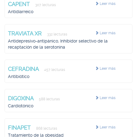
CAPENT
Leer más
307 lecturas
Antidiarreico
TRAVIATA XR
Leer más
332 lecturas
Antidepresivo-antipánico, Inhibidor selectivo de la
recaptación de la serotonina
CEFRADINA
Leer más
457 lecturas
Antibiótico
DIGOXINA
Leer más
588 lecturas
Cardiotónico
FINAPET
Leer más
868 lecturas
Tratamiento de la obesidad