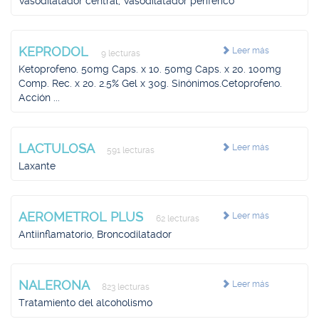
Vasodilatador central, Vasodilatador periférico
KEPRODOL
Leer más
9 lecturas
Ketoprofeno. 50mg Caps. x 10. 50mg Caps. x 20. 100mg
Comp. Rec. x 20. 2.5% Gel x 30g. Sinónimos.Cetoprofeno.
Acción ...
LACTULOSA
Leer más
591 lecturas
Laxante
AEROMETROL PLUS
Leer más
62 lecturas
Antiinflamatorio, Broncodilatador
NALERONA
Leer más
823 lecturas
Tratamiento del alcoholismo