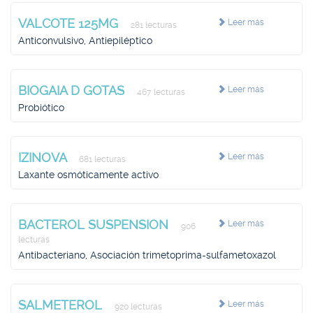
VALCOTE 125MG
Leer más
281 lecturas
Anticonvulsivo, Antiepiléptico
BIOGAIA D GOTAS
Leer más
467 lecturas
Probiótico
IZINOVA
Leer más
681 lecturas
Laxante osmóticamente activo
BACTEROL SUSPENSION
Leer más
906
lecturas
Antibacteriano, Asociación trimetoprima-sulfametoxazol
SALMETEROL
Leer más
920 lecturas