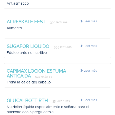
Antiasmático
ALRESKATE FEST
Leer más
390 lecturas
Alimento
SUGAFOR LIQUIDO
Leer más
555 lecturas
Edulcorante no nutritivo
CAPIMAX LOCION ESPUMA
Leer más
ANTICAIDA
521 lecturas
Frena la caída del cabello
GLUCALBOTT RTH
Leer más
356 lecturas
Nutrición líquida especialmente diseñada para el
paciente con hiperglucemia