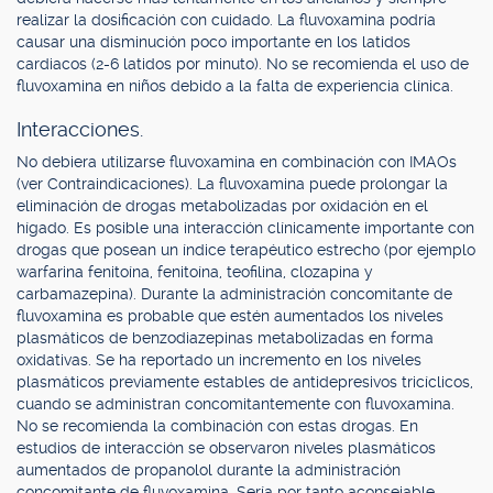
realizar la dosificación con cuidado. La fluvoxamina podría
causar una disminución poco importante en los latidos
cardiacos (2-6 latidos por minuto). No se recomienda el uso de
fluvoxamina en niños debido a la falta de experiencia clínica.
Interacciones.
No debiera utilizarse fluvoxamina en combinación con IMAOs
(ver Contraindicaciones). La fluvoxamina puede prolongar la
eliminación de drogas metabolizadas por oxidación en el
hígado. Es posible una interacción clínicamente importante con
drogas que posean un índice terapéutico estrecho (por ejemplo
warfarina fenitoína, fenitoína, teofilina, clozapina y
carbamazepina). Durante la administración concomitante de
fluvoxamina es probable que estén aumentados los niveles
plasmáticos de benzodiazepinas metabolizadas en forma
oxidativas. Se ha reportado un incremento en los niveles
plasmáticos previamente estables de antidepresivos tricíclicos,
cuando se administran concomitantemente con fluvoxamina.
No se recomienda la combinación con estas drogas. En
estudios de interacción se observaron niveles plasmáticos
aumentados de propanolol durante la administración
concomitante de fluvoxamina. Sería por tanto aconsejable