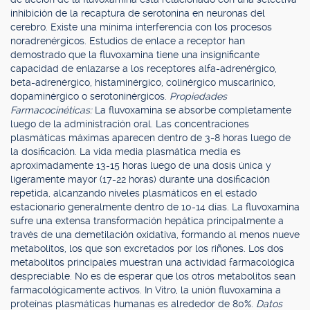
inhibición de la recaptura de serotonina en neuronas del
cerebro. Existe una mínima interferencia con los procesos
noradrenérgicos. Estudios de enlace a receptor han
demostrado que la fluvoxamina tiene una insignificante
capacidad de enlazarse a los receptores alfa-adrenérgico,
beta-adrenérgico, histaminérgico, colinérgico muscarinico,
dopaminérgico o serotoninérgicos.
Propiedades
Farmacocinéticas:
La fluvoxamina se absorbe completamente
luego de la administración oral. Las concentraciones
plasmáticas máximas aparecen dentro de 3-8 horas luego de
la dosificación. La vida media plasmática media es
aproximadamente 13-15 horas luego de una dosis única y
ligeramente mayor (17-22 horas) durante una dosificación
repetida, alcanzando niveles plasmáticos en el estado
estacionario generalmente dentro de 10-14 días. La fluvoxamina
sufre una extensa transformación hepática principalmente a
través de una demetilación oxidativa, formando al menos nueve
metabolitos, los que son excretados por los riñones. Los dos
metabolitos principales muestran una actividad farmacológica
despreciable. No es de esperar que los otros metabolitos sean
farmacológicamente activos. In Vitro, la unión fluvoxamina a
proteínas plasmáticas humanas es alrededor de 80%.
Datos