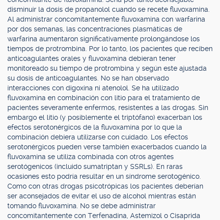
disminuir la dosis de propanolol cuando se recete fluvoxamina.
Al administrar concomitantemente fluvoxamina con warfarina
por dos semanas, las concentraciones plasmáticas de
warfarina aumentaron significativamente prolongándose los
tiempos de protrombina. Por lo tanto, los pacientes que reciben
anticoagulantes orales y fluvoxamina debieran tener
monitoreado su tiempo de protrombina y según este ajustada
su dosis de anticoagulantes. No se han observado
interacciones con digoxina ni atenolol. Se ha utilizado
fluvoxamina en combinación con litio para el tratamiento de
pacientes severamente enfermos, resistentes a las drogas. Sin
embargo el litio (y posiblemente el triptófano) exacerban los
efectos serotonérgicos de la fluvoxamina por lo que la
combinación debiera utilizarse con cuidado. Los efectos
serotonérgicos pueden verse también exacerbados cuando la
fluvoxamina se utiliza combinada con otros agentes
serotógenicos (incluido sumatriptan y SSRLs). En raras
ocasiones esto podría resultar en un síndrome serotogénico.
Como con otras drogas psicotrópicas los pacientes deberían
ser aconsejados de evitar el uso de alcohol mientras están
tomando fluvoxamina. No se debe administrar
concomitantemente con Terfenadina, Astemizol o Cisaprida