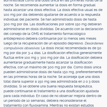
administrada como una dosis única en las primeras horas de la
noche. Se recomienda aumentar la dosis en forma gradual
hasta alcanzar una dosis efectiva. La dosis efectiva usual es de
100 mg por día debiendo ajustarse de acuerdo a la respuesta
individual del paciente. Se han administrado dosis de hasta
300 mg por día. Las dosificaciones por sobre 150 mg debieran
administrarse en dosis divididas. De acuerdo con la declaración
del consejo de la OMS el tratamiento farmacológico
antidepresivo debiera continuarse por lo menos seis meses
luego de la recuperación de un episodio depresivo.
Desórdenes
compulsivos obsesivos:
La dosis inicial recomendada es de 50
mg por día por 3-4 días. La dosificación efectiva generalmente
fluctúa entre 100 mg y 300 mg por día. La dosificación debiera
aumentarse gradualmente hasta alcanzar la dosificación
efectiva, con un máximo de 300 mg por día. Como dosis única
pueden administrarse dosis de hasta 150 mg, preferentemente
en las primeras horas de la noche. Se aconseja que una dosis
total diaria superior a 150 mg sea administrada en 2 o 3 dosis
divididas. Si se obtiene una buena respuesta terapéutica,
puede continuarse el tratamiento a una dosificación ajustada
para cada individuo. En caso de no observar mejoría dentro de
un período de 10 semanas, debiera reconsiderarse el
tratamiento con fluvoxamina. Mientras no existan estudios