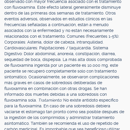
observado con mayor frecuencia asociado con el tratamiento
con fluvoxamina. Este efecto lateral generalmente disminuye
dentro de las primeras dos semanas de tratamiento. Otros
eventos adversos, observados en estudios clínicos en las
frecuencias señaladas a continuación, están a menudo
asociados con la enfermedad y no están necesariamente
relacionados con el tratamiento. Comunes (frecuentes 1-5%):
Corporales: Astenia, dolor de cabeza, intranquilidad.
Cardiovasculares: Palpitaciones / taquicardia. Sistema
Digestivo: Dolor abdominal, anorexia, constipación, diarrea,
sequedad de boca, dispepsia. La más alta dosis comprobada
de fluvoxamina ingerida por un paciente es 10.000 mg. este
paciente se recuperó completamente solo con tratamiento
sintomático. Ocasionalmente, se observaron complicaciones
más graves en casos de sobredosis deliberadas de
fluvoxamina en combinación con otras drogas. Se han
informado dos muertes debidas a una sobredosis con
fluvoxamina sola.
Tratamiento:
No existe antídoto específico
para la fluvoxamina. En caso de una sobredosis debiera
vaciarse el estomago tan pronto como sea posible después de
la ingestión de los comprimidos y administrar tratamiento
asintomático. También se recomienda el uso de repetido de
carbón medicinal. Es improbable que sea beneficioso utilizar