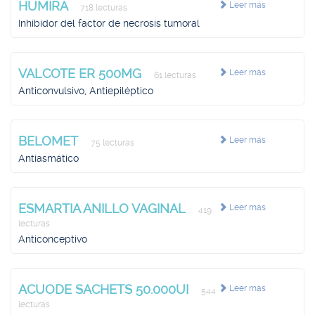
HUMIRA
Leer más
718 lecturas
Inhibidor del factor de necrosis tumoral
VALCOTE ER 500MG
Leer más
61 lecturas
Anticonvulsivo, Antiepiléptico
BELOMET
Leer más
75 lecturas
Antiasmático
ESMARTIA ANILLO VAGINAL
Leer más
419
lecturas
Anticonceptivo
ACUODE SACHETS 50.000UI
Leer más
544
lecturas