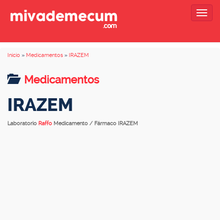
Togg
navig
Inicio
»
Medicamentos
»
IRAZEM
Medicamentos
IRAZEM
Laboratorio
Raffo
Medicamento / Fármaco IRAZEM