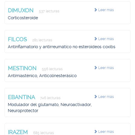
DIMUXON
Leer más
537 lecturas
Corticosteroide
FILCOS
Leer más
281 lecturas
Antinflamatorio y antirreumático no esteroideos coxibs
MESTINON
Leer más
556 lecturas
Antimiasténico, Anticolinesterásico
EBANTINA
Leer más
746 lecturas
Modulador del glutamato, Neuroactivador,
Neuroprotector
IRAZEM
Leer más
685 lecturas