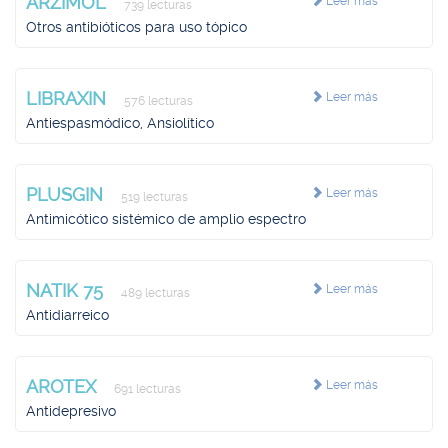
ARZIMOL
Leer más
739 lecturas
Otros antibióticos para uso tópico
LIBRAXIN
Leer más
576 lecturas
Antiespasmódico, Ansiolítico
PLUSGIN
Leer más
519 lecturas
Antimicótico sistémico de amplio espectro
NATIK 75
Leer más
489 lecturas
Antidiarreico
AROTEX
Leer más
691 lecturas
Antidepresivo