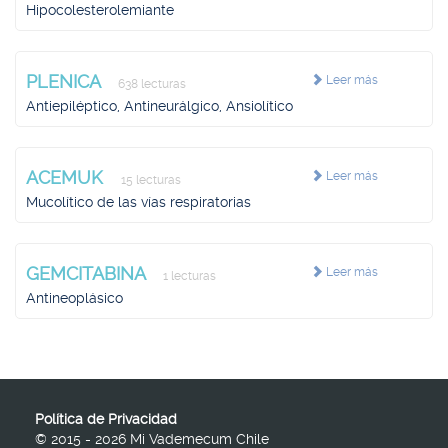
Hipocolesterolemiante
PLENICA
Leer más
638 lecturas
Antiepiléptico, Antineurálgico, Ansiolítico
ACEMUK
Leer más
15 lecturas
Mucolítico de las vías respiratorias
GEMCITABINA
Leer más
1 lecturas
Antineoplásico
Política de Privacidad
© 2015 - 2026 Mi Vademecum Chile