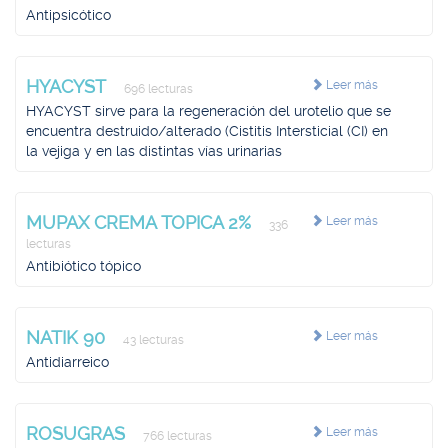
Antipsicótico
HYACYST
Leer más
696 lecturas
HYACYST sirve para la regeneración del urotelio que se
encuentra destruido/alterado (Cistitis Intersticial (CI) en
la vejiga y en las distintas vías urinarias
MUPAX CREMA TOPICA 2%
Leer más
336
lecturas
Antibiótico tópico
NATIK 90
Leer más
43 lecturas
Antidiarreico
ROSUGRAS
Leer más
766 lecturas