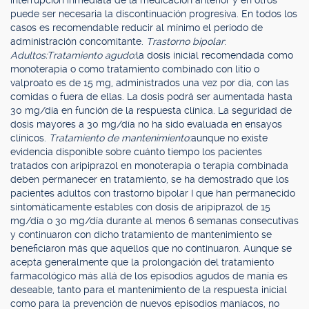
interrupción inmediata de la medicación anterior y en otros
puede ser necesaria la discontinuación progresiva. En todos los
casos es recomendable reducir al mínimo el período de
administración concomitante.
Trastorno bipolar
:
Adultos:
Tratamiento agudo:
la dosis inicial recomendada como
monoterapia o como tratamiento combinado con litio o
valproato es de 15 mg, administrados una vez por día, con las
comidas o fuera de ellas. La dosis podrá ser aumentada hasta
30 mg/día en función de la respuesta clínica. La seguridad de
dosis mayores a 30 mg/día no ha sido evaluada en ensayos
clínicos.
Tratamiento de mantenimiento:
aunque no existe
evidencia disponible sobre cuánto tiempo los pacientes
tratados con aripiprazol en monoterapia o terapia combinada
deben permanecer en tratamiento, se ha demostrado que los
pacientes adultos con trastorno bipolar I que han permanecido
sintomáticamente estables con dosis de aripiprazol de 15
mg/día o 30 mg/día durante al menos 6 semanas consecutivas
y continuaron con dicho tratamiento de mantenimiento se
beneficiaron más que aquellos que no continuaron. Aunque se
acepta generalmente que la prolongación del tratamiento
farmacológico más allá de los episodios agudos de manía es
deseable, tanto para el mantenimiento de la respuesta inicial
como para la prevención de nuevos episodios maníacos, no