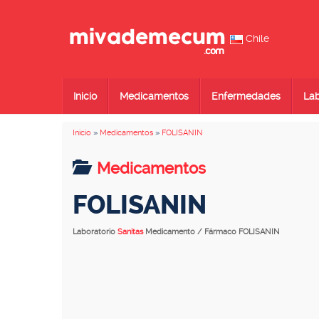
Chile
Inicio
Medicamentos
Enfermedades
Lab
Inicio
»
Medicamentos
»
FOLISANIN
Medicamentos
FOLISANIN
Laboratorio
Sanitas
Medicamento / Fármaco FOLISANIN