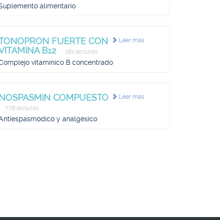
Suplemento alimentario
TONOPRON FUERTE CON
Leer más
VITAMINA B12
261 lecturas
Complejo vitamínico B concentrado
NOSPASMIN COMPUESTO
Leer más
778 lecturas
Antiespasmódico y analgésico