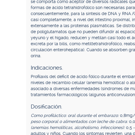
se comporta como aceptor de diversos radicales que
formas de ácido tetrahidrofólico son necesarias para 
consecuentemente, para la síntesis de DNA y RNA.
F
casi completamente, a nivel del intestino proximal,
extensamente a las proteínas plasmáticas. Se distr
de poliglutamatos que no pueden difundir al espacio
yeyuno y el hígado, reducen y metilan casi todo el á
excreta por la bilis, como metiltetrahidrofólico, reab
circulación enterohepática). Cuando se absorben gr
orina.
Indicaciones.
Profilaxis del déficit de ácido fólico durante el em
niveles de recambio celular (anemia hemolítica) o ali
asociado a diversas enfermedades (síndromes de mal
tratamientos farmacológicos (algunos anticonvulsiona
Dosificación.
Como profiláctico: oral durante el embarazo:
0,8mg/
peso corporal o alimentados con leche de cabra:
0,
(anemias hemolíticas, alcoholismo, infecciones):
0,5 
adultos y niños. Cuando los síntomas revierten, una 