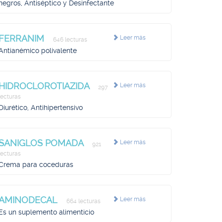
negros, Antiséptico y Desinfectante
FERRANIM
Leer más
646 lecturas
Antianémico polivalente
HIDROCLOROTIAZIDA
Leer más
297
lecturas
Diurético, Antihipertensivo
SANIGLOS POMADA
Leer más
921
lecturas
Crema para coceduras
AMINODECAL
Leer más
664 lecturas
Es un suplemento alimenticio