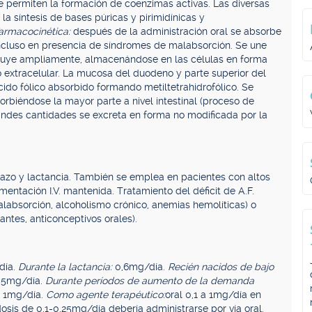
 permiten la formación de coenzimas activas. Las diversas
la síntesis de bases púricas y pirimidínicas y
armacocinética:
después de la administración oral se absorbe
 incluso en presencia de síndromes de malabsorción. Se une
ibuye ampliamente, almacenándose en las células en forma
 extracelular. La mucosa del duodeno y parte superior del
cido fólico absorbido formando metiltetrahidrofólico. Se
sorbiéndose la mayor parte a nivel intestinal (proceso de
andes cantidades se excreta en forma no modificada por la
barazo y lactancia. También se emplea en pacientes con altos
mentación I.V. mantenida. Tratamiento del déficit de A.F.
absorción, alcoholismo crónico, anemias hemolíticas) o
ntes, anticonceptivos orales).
día.
Durante la lactancia:
0,6mg/día.
Recién nacidos de bajo
05mg/día.
Durante períodos de aumento de la demanda
- 1mg/día.
Como agente terapéutico:
oral 0,1 a 1mg/día en
dosis de 0,1-0,25mg/día debería administrarse por vía oral.