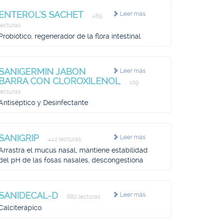
ENTEROL'S SACHET
Leer más
465
lecturas
Probiótico, regenerador de la flora intestinal
SANIGERMIN JABON
Leer más
BARRA CON CLOROXILENOL
109
lecturas
Antiséptico y Desinfectante
SANIGRIP
Leer más
442 lecturas
Arrastra el mucus nasal, mantiene estabilidad
del pH de las fosas nasales, descongestiona
SANIDECAL-D
Leer más
682 lecturas
Calciterápico