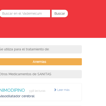
Se utiliza para el tratamiento de:
Anemias
Otros Medicamentos de SANITAS
NIMODIPINO
Leer más
598 lecturas
Vasodilatador cerebral