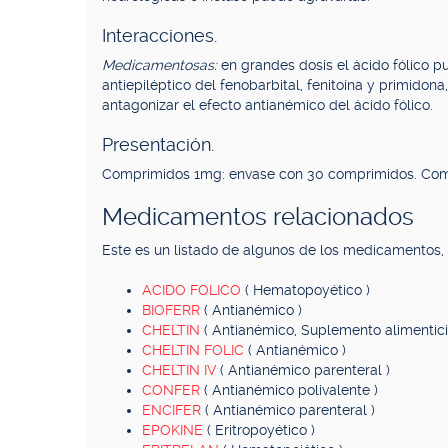
Interacciones.
Medicamentosas:
en grandes dosis el ácido fólico pu
antiepiléptico del fenobarbital, fenitoína y primidon
antagonizar el efecto antianémico del ácido fólico.
Presentación.
Comprimidos 1mg: envase con 30 comprimidos. Com
Medicamentos relacionados
Este es un listado de algunos de los medicamentos
ACIDO FOLICO
( Hematopoyético )
BIOFERR
( Antianémico )
CHELTIN
( Antianémico, Suplemento alimentici
CHELTIN FOLIC
( Antianémico )
CHELTIN IV
( Antianémico parenteral )
CONFER
( Antianémico polivalente )
ENCIFER
( Antianémico parenteral )
EPOKINE
( Eritropoyético )