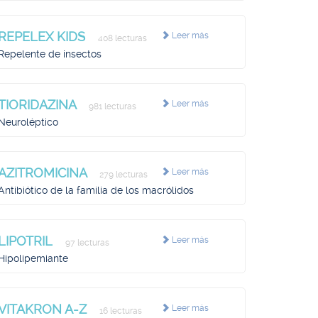
REPELEX KIDS
Leer más
408 lecturas
Repelente de insectos
TIORIDAZINA
Leer más
981 lecturas
Neuroléptico
AZITROMICINA
Leer más
279 lecturas
Antibiótico de la familia de los macrólidos
LIPOTRIL
Leer más
97 lecturas
Hipolipemiante
VITAKRON A-Z
Leer más
16 lecturas