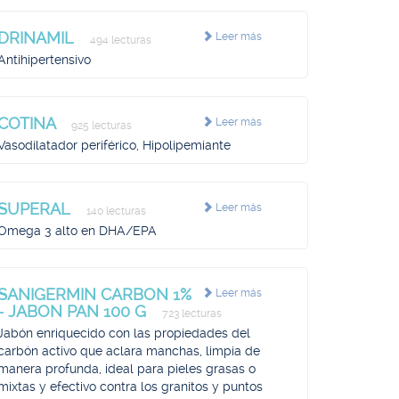
DRINAMIL
Leer más
494 lecturas
Antihipertensivo
COTINA
Leer más
925 lecturas
Vasodilatador periférico, Hipolipemiante
SUPERAL
Leer más
140 lecturas
Omega 3 alto en DHA/EPA
SANIGERMIN CARBON 1%
Leer más
- JABON PAN 100 G
723 lecturas
Jabón enriquecido con las propiedades del
carbón activo que aclara manchas, limpia de
manera profunda, ideal para pieles grasas o
mixtas y efectivo contra los granitos y puntos