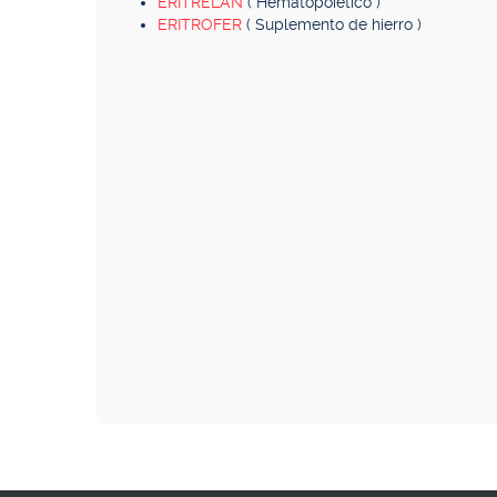
ERITRELAN
( Hematopoiético )
ERITROFER
( Suplemento de hierro )