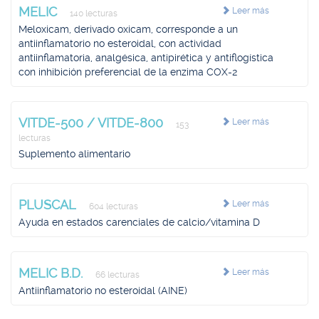
MELIC
Leer más
140 lecturas
Meloxicam, derivado oxicam, corresponde a un
antiinflamatorio no esteroidal, con actividad
antiinflamatoria, analgésica, antipirética y antiflogística
con inhibición preferencial de la enzima COX-2
VITDE-500 / VITDE-800
Leer más
153
lecturas
Suplemento alimentario
PLUSCAL
Leer más
604 lecturas
Ayuda en estados carenciales de calcio/vitamina D
MELIC B.D.
Leer más
66 lecturas
Antiinflamatorio no esteroidal (AINE)