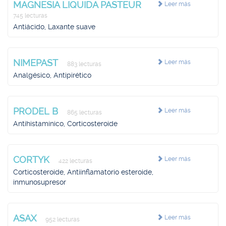
MAGNESIA LIQUIDA PASTEUR
Leer más
745 lecturas
Antiácido, Laxante suave
NIMEPAST
Leer más
883 lecturas
Analgésico, Antipirético
PRODEL B
Leer más
865 lecturas
Antihistamínico, Corticosteroide
CORTYK
Leer más
422 lecturas
Corticosteroide, Antiinflamatorio esteroide,
inmunosupresor
ASAX
Leer más
952 lecturas