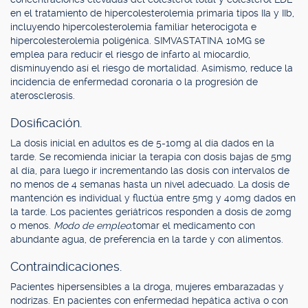
en el tratamiento de hipercolesterolemia primaria tipos IIa y IIb,
incluyendo hipercolesterolemia familiar heterocigota e
hipercolesterolemia poligénica. SIMVASTATINA 10MG se
emplea para reducir el riesgo de infarto al miocardio,
disminuyendo así el riesgo de mortalidad. Asimismo, reduce la
incidencia de enfermedad coronaria o la progresión de
aterosclerosis.
Dosificación.
La dosis inicial en adultos es de 5-10mg al día dados en la
tarde. Se recomienda iniciar la terapia con dosis bajas de 5mg
al día, para luego ir incrementando las dosis con intervalos de
no menos de 4 semanas hasta un nivel adecuado. La dosis de
mantención es individual y fluctúa entre 5mg y 40mg dados en
la tarde. Los pacientes geriátricos responden a dosis de 20mg
o menos.
Modo de empleo:
tomar el medicamento con
abundante agua, de preferencia en la tarde y con alimentos.
Contraindicaciones.
Pacientes hipersensibles a la droga, mujeres embarazadas y
nodrizas. En pacientes con enfermedad hepática activa o con