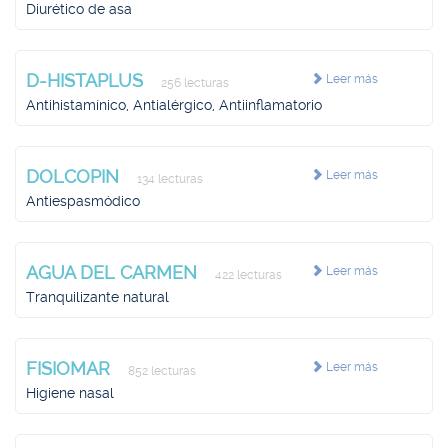
Diurético de asa
D-HISTAPLUS
Leer más
256 lecturas
Antihistamínico, Antialérgico, Antiinflamatorio
DOLCOPIN
Leer más
134 lecturas
Antiespasmódico
AGUA DEL CARMEN
Leer más
422 lecturas
Tranquilizante natural
FISIOMAR
Leer más
852 lecturas
Higiene nasal