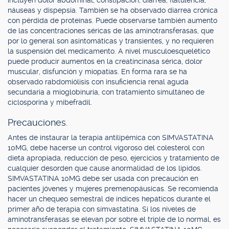
incluyen dolor abdominal, constipación, diarrea, flatulencia,
náuseas y dispepsia. También se ha observado diarrea crónica
con pérdida de proteínas. Puede observarse también aumento
de las concentraciones séricas de las aminotransferasas, que
por lo general son asintomáticas y transientes, y no requieren
la suspensión del medicamento. A nivel musculoesquelético
puede producir aumentos en la creatincinasa sérica, dolor
muscular, disfunción y miopatías. En forma rara se ha
observado rabdomiólisis con insuficiencia renal aguda
secundaria a mioglobinuria, con tratamiento simultáneo de
ciclosporina y mibefradil.
Precauciones.
Antes de instaurar la terapia antilipémica con SIMVASTATINA
10MG, debe hacerse un control vigoroso del colesterol con
dieta apropiada, reducción de peso, ejercicios y tratamiento de
cualquier desorden que cause anormalidad de los lípidos.
SIMVASTATINA 10MG debe ser usada con precaución en
pacientes jóvenes y mujeres premenopáusicas. Se recomienda
hacer un chequeo semestral de índices hepáticos durante el
primer año de terapia con simvastatina. Si los niveles de
aminotransferasas se elevan por sobre el triple de lo normal, es