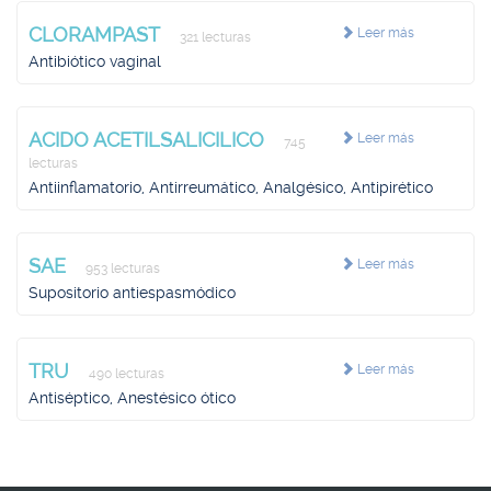
CLORAMPAST
Leer más
321 lecturas
Antibiótico vaginal
ACIDO ACETILSALICILICO
Leer más
745
lecturas
Antiinflamatorio, Antirreumático, Analgésico, Antipirético
SAE
Leer más
953 lecturas
Supositorio antiespasmódico
TRU
Leer más
490 lecturas
Antiséptico, Anestésico ótico