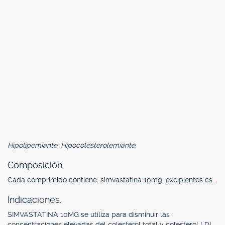
Hipolipemiante. Hipocolesterolemiante.
Composición.
Cada comprimido contiene: simvastatina 10mg, excipientes cs.
Indicaciones.
SIMVASTATINA 10MG se utiliza para disminuir las
concentraciones elevadas del colesterol total y colesterol LDL