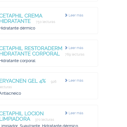
CETAPHIL CREMA
Leer más
HIDRATANTE
750 lecturas
Hidratante dérmico
CETAPHIL RESTORADERM
Leer más
HIDRATANTE CORPORAL
769 lecturas
Hidratante corporal
ERYACNEN GEL 4%
Leer más
926
lecturas
Antiacneico
CETAPHIL LOCION
Leer más
LIMPIADORA
370 lecturas
Limpiador, Suavizante, Hidratante dérmico