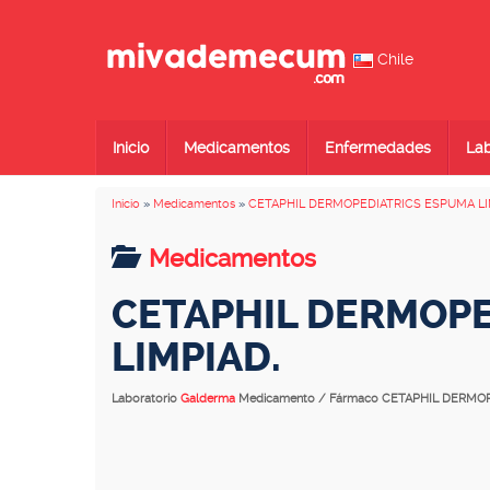
Chile
Inicio
Medicamentos
Enfermedades
Lab
Inicio
»
Medicamentos
»
CETAPHIL DERMOPEDIATRICS ESPUMA LI
Medicamentos
CETAPHIL DERMOPE
LIMPIAD.
Laboratorio
Galderma
Medicamento / Fármaco CETAPHIL DERMO