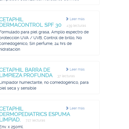
CETAPHIL
Leer más
DERMACONTROL SPF 30
439 lecturas
Formulado para piel grasa, Amplio espectro de
protección UVA / UVB, Control de brillo, No
comedogénico, Sin perfume, 24 hrs de
hidratación
CETAPHIL BARRA DE
Leer más
LIMPIEZA PROFUNDA
37 lecturas
Limpiador humectante, no comedogénico, para
piel seca y sensible
CETAPHIL
Leer más
DERMOPEDIATRICS ESPUMA
LIMPIAD.
727 lecturas
Env. x 250ml.