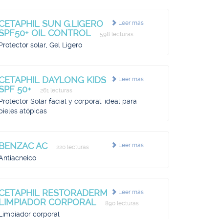
CETAPHIL SUN G.LIGERO
Leer más
SPF50+ OIL CONTROL
598 lecturas
Protector solar, Gel Ligero
CETAPHIL DAYLONG KIDS
Leer más
SPF 50+
261 lecturas
Protector Solar facial y corporal, ideal para
pieles atópicas
BENZAC AC
Leer más
220 lecturas
Antiacneico
CETAPHIL RESTORADERM
Leer más
LIMPIADOR CORPORAL
890 lecturas
Limpiador corporal