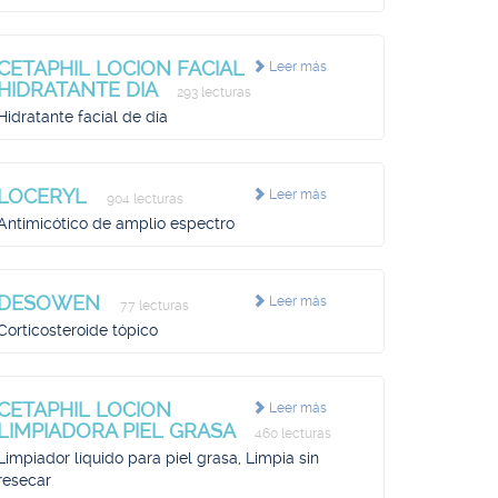
CETAPHIL LOCION FACIAL
Leer más
HIDRATANTE DIA
293 lecturas
Hidratante facial de día
LOCERYL
Leer más
904 lecturas
Antimicótico de amplio espectro
DESOWEN
Leer más
77 lecturas
Corticosteroide tópico
CETAPHIL LOCION
Leer más
LIMPIADORA PIEL GRASA
460 lecturas
Limpiador líquido para piel grasa, Limpia sin
resecar