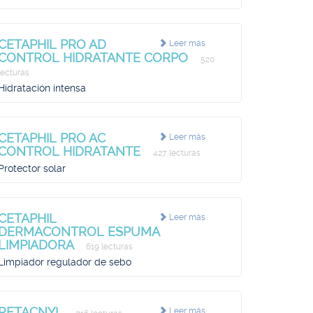
CETAPHIL PRO AD
Leer más
CONTROL HIDRATANTE CORPO
520
lecturas
Hidratación intensa
CETAPHIL PRO AC
Leer más
CONTROL HIDRATANTE
427 lecturas
Protector solar
CETAPHIL
Leer más
DERMACONTROL ESPUMA
LIMPIADORA
619 lecturas
Limpiador regulador de sebo
RETACNYL
Leer más