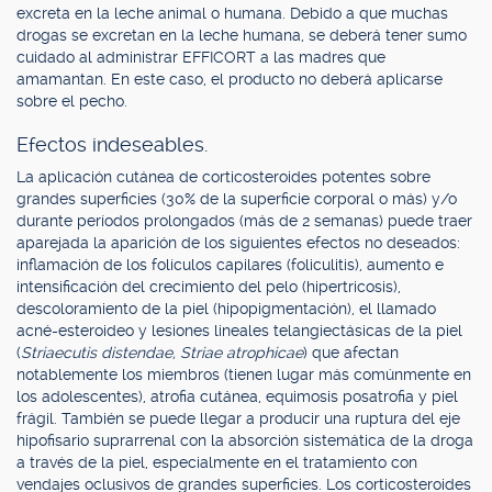
excreta en la leche animal o humana. Debido a que muchas
drogas se excretan en la leche humana, se deberá tener sumo
cuidado al administrar EFFICORT a las madres que
amamantan. En este caso, el producto no deberá aplicarse
sobre el pecho.
Efectos indeseables.
La aplicación cutánea de corticosteroides potentes sobre
grandes superficies (30% de la superficie corporal o más) y/o
durante períodos prolongados (más de 2 semanas) puede traer
aparejada la aparición de los siguientes efectos no deseados:
inflamación de los folículos capilares (foliculitis), aumento e
intensificación del crecimiento del pelo (hipertricosis),
descoloramiento de la piel (hipopigmentación), el llamado
acné-esteroideo y lesiones lineales telangiectásicas de la piel
(
Striaecutis distendae, Striae atrophicae
) que afectan
notablemente los miembros (tienen lugar más comúnmente en
los adolescentes), atrofia cutánea, equimosis posatrofia y piel
frágil. También se puede llegar a producir una ruptura del eje
hipofisario suprarrenal con la absorción sistemática de la droga
a través de la piel, especialmente en el tratamiento con
vendajes oclusivos de grandes superficies. Los corticosteroides