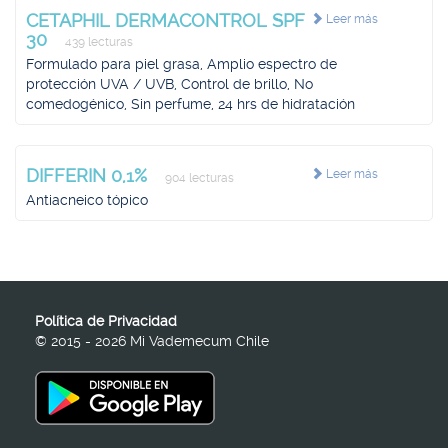
CETAPHIL DERMACONTROL SPF
Leer más
30
439 lecturas
Formulado para piel grasa, Amplio espectro de
protección UVA / UVB, Control de brillo, No
comedogénico, Sin perfume, 24 hrs de hidratación
DIFFERIN 0,1%
Leer más
904 lecturas
Antiacneico tópico
Política de Privacidad
© 2015 - 2026 Mi Vademecum Chile