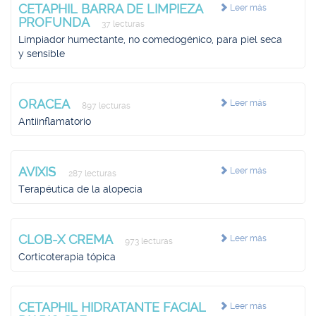
CETAPHIL BARRA DE LIMPIEZA
Leer más
PROFUNDA
37 lecturas
Limpiador humectante, no comedogénico, para piel seca
y sensible
ORACEA
Leer más
897 lecturas
Antiinflamatorio
AVIXIS
Leer más
287 lecturas
Terapéutica de la alopecia
CLOB-X CREMA
Leer más
973 lecturas
Corticoterapia tópica
CETAPHIL HIDRATANTE FACIAL
Leer más