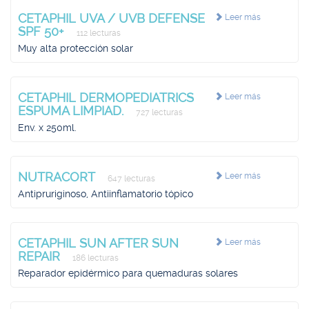
CETAPHIL UVA / UVB DEFENSE
Leer más
SPF 50+
112 lecturas
Muy alta protección solar
CETAPHIL DERMOPEDIATRICS
Leer más
ESPUMA LIMPIAD.
727 lecturas
Env. x 250ml.
NUTRACORT
Leer más
647 lecturas
Antipruriginoso, Antiinflamatorio tópico
CETAPHIL SUN AFTER SUN
Leer más
REPAIR
186 lecturas
Reparador epidérmico para quemaduras solares