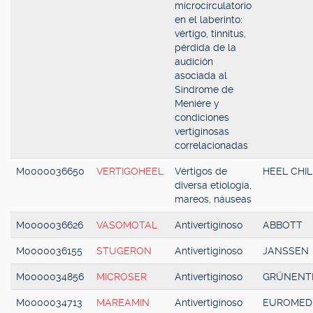
microcirculatorio
en el laberinto:
vértigo, tinnitus,
pérdida de la
audición
asociada al
Síndrome de
Meniére y
condiciones
vertiginosas
correlacionadas
M0000036650
VERTIGOHEEL
Vértigos de
HEEL CHIL
diversa etiología,
mareos, náuseas
M0000036626
VASOMOTAL
Antivertiginoso
ABBOTT
M0000036155
STUGERON
Antivertiginoso
JANSSEN
M0000034856
MICROSER
Antivertiginoso
GRÜNENT
M0000034713
MAREAMIN
Antivertiginoso
EUROMED