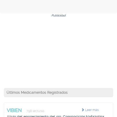
Publicidad
Últimos Medicamentos Registrados
VIBIEN
Leer más
798 lecturas
Alivio del enrojecimiento del ojo. Composición.Nafazolina