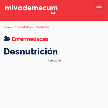
Togg
navig
Inicio
»
Enfermedades
»
Desnutrición
Enfermedades
Desnutrición
Publicidad