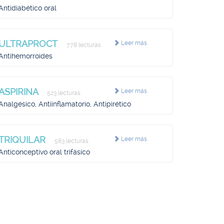
Antidiabético oral
ULTRAPROCT
Leer más
778 lecturas
Antihemorroides
ASPIRINA
Leer más
523 lecturas
Analgésico, Antiinflamatorio, Antipirético
TRIQUILAR
Leer más
583 lecturas
Anticonceptivo oral trifásico