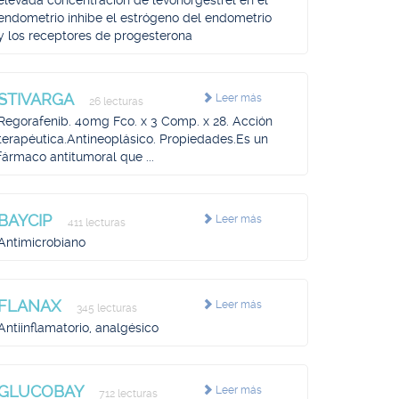
elevada concentración de levonorgestrel en el
endometrio inhibe el estrógeno del endometrio
y los receptores de progesterona
STIVARGA
Leer más
26 lecturas
Regorafenib. 40mg Fco. x 3 Comp. x 28. Acción
terapéutica.Antineoplásico. Propiedades.Es un
fármaco antitumoral que ...
BAYCIP
Leer más
411 lecturas
Antimicrobiano
FLANAX
Leer más
345 lecturas
Antiinflamatorio, analgésico
GLUCOBAY
Leer más
712 lecturas