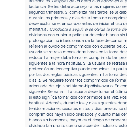
adicionales.
Después de un parto o un aborto en el 
lactancia. Se les debe aconsejar a las mujeres comen
segundo trimestre. Si comienza más tarde, se le de
durante los primeros 7 días de la toma de comprimid
debe excluirse el embarazo antes de iniciar el uso d
menstrual.
Conducta a seguir si se olvida la toma d
olvidados con cubierta pelicular de color blanco si
prolongación no intencionada de la fase de comprimi
refieren al olvido de comprimidos con cubierta pelic
usuaria se retrasa menos de 12 horas en la toma de 
reduce. La mujer debe tomar el comprimido tan pr
siguientes a la hora habitual. Si la usuaria se retra
protección anticonceptiva puede reducirse. La paut
por las dos reglas básicas siguientes: 1. La toma 
días. 2. Se requiere tomar los comprimidos de forma
adecuada del eje hipotálamo-hipófisis-ovario. En con
siguiente: Semana 1: La usuaria debe tomar el últim
si esto significa tomar dos comprimidos a la vez. P
habitual. Además, durante los 7 días siguientes debe
tenido relaciones sexuales en los 7 días previos, s
comprimidos hayan sido olvidados y cuanto más cerc
blanco sin hormonas, mayor es el riesgo de embaraz
olvidado tan pronto como se acuerde, incluso si esto