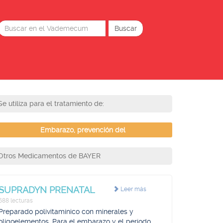
Se utiliza para el tratamiento de:
Embarazo, prevención del
Otros Medicamentos de BAYER
SUPRADYN PRENATAL
Leer más
688 lecturas
Preparado polivitamínico con minerales y
oligoelementos, Para el embarazo y el período