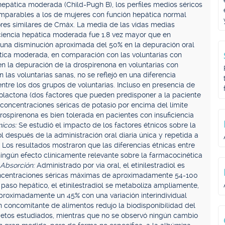
epática moderada (Child-Pugh B), los perfiles medios séricos
mparables a los de mujeres con función hepática normal
lores similares de Cmáx. La media de las vidas medias
iciencia hepática moderada fue 1.8 vez mayor que en
ó una disminución aproximada del 50% en la depuración oral
pática moderada, en comparación con las voluntarias con
n la depuración de la drospirenona en voluntarias con
las voluntarias sanas, no se reflejó en una diferencia
ntre los dos grupos de voluntarias. Incluso en presencia de
olactona (dos factores que pueden predisponer a la paciente
concentraciones séricas de potasio por encima del límite
rospirenona es bien tolerada en pacientes con insuficiencia
nicos:
Se estudió el impacto de los factores étnicos sobre la
ol después de la administración oral diaria única y repetida a
 Los resultados mostraron que las diferencias étnicas entre
ningún efecto clínicamente relevante sobre la farmacocinética
: Absorción:
Administrado por vía oral, el etinilestradiol es
ncentraciones séricas máximas de aproximadamente 54-100
 paso hepático, el etinilestradiol se metaboliza ampliamente,
proximadamente un 45% con una variación interindividual
concomitante de alimentos redujo la biodisponibilidad del
ujetos estudiados, mientras que no se observó ningún cambio