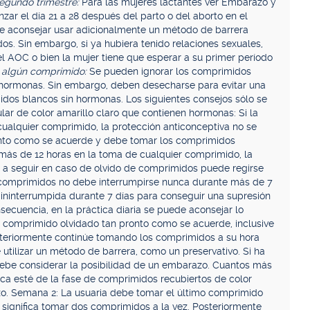
segundo trimestre:
Para las mujeres lactantes ver Embarazo y
zar el día 21 a 28 después del parto o del aborto en el
be aconsejar usar adicionalmente un método de barrera
os. Sin embargo, si ya hubiera tenido relaciones sexuales,
el AOC o bien la mujer tiene que esperar a su primer período
e algún comprimido:
Se pueden ignorar los comprimidos
n hormonas. Sin embargo, deben desecharse para evitar una
dos blancos sin hormonas. Los siguientes consejos sólo se
ular de color amarillo claro que contienen hormonas: Si la
cualquier comprimido, la protección anticonceptiva no se
onto como se acuerde y debe tomar los comprimidos
sa más de 12 horas en la toma de cualquier comprimido, la
a a seguir en caso de olvido de comprimidos puede regirse
de comprimidos no debe interrumpirse nunca durante más de 7
 ininterrumpida durante 7 días para conseguir una supresión
secuencia, en la práctica diaria se puede aconsejar lo
o comprimido olvidado tan pronto como se acuerde, inclusive
osteriormente continúe tomando los comprimidos a su hora
 utilizar un método de barrera, como un preservativo. Si ha
e debe considerar la posibilidad de un embarazo. Cuantos más
a esté de la fase de comprimidos recubiertos de color
o. Semana 2: La usuaria debe tomar el último comprimido
 significa tomar dos comprimidos a la vez. Posteriormente