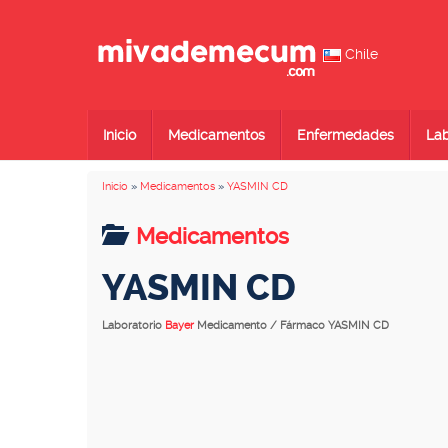
Chile
Inicio
Medicamentos
Enfermedades
Lab
Inicio
»
Medicamentos
»
YASMIN CD
Medicamentos
YASMIN CD
Laboratorio
Bayer
Medicamento / Fármaco YASMIN CD