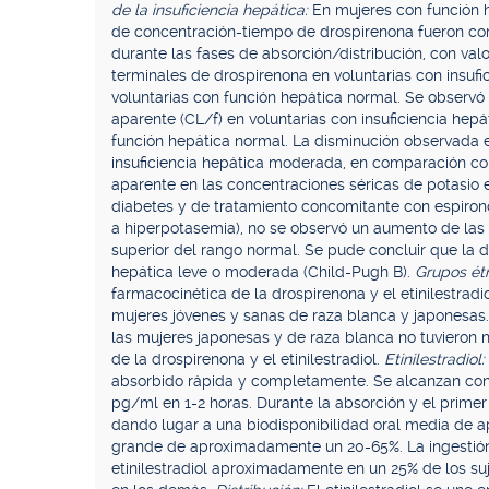
de la insuficiencia hepática:
En mujeres con función h
de concentración-tiempo de drospirenona fueron co
durante las fases de absorción/distribución, con va
terminales de drospirenona en voluntarias con insuf
voluntarias con función hepática normal. Se observ
aparente (CL/f) en voluntarias con insuficiencia he
función hepática normal. La disminución observada e
insuficiencia hepática moderada, en comparación con 
aparente en las concentraciones séricas de potasio e
diabetes y de tratamiento concomitante con espiron
a hiperpotasemia), no se observó un aumento de las 
superior del rango normal. Se pude concluir que la d
hepática leve o moderada (Child-Pugh B).
Grupos ét
farmacocinética de la drospirenona y el etinilestradi
mujeres jóvenes y sanas de raza blanca y japonesas.
las mujeres japonesas y de raza blanca no tuvieron 
de la drospirenona y el etinilestradiol.
Etinilestradiol
absorbido rápida y completamente. Se alcanzan co
pg/ml en 1-2 horas. Durante la absorción y el primer
dando lugar a una biodisponibilidad oral media de a
grande de aproximadamente un 20-65%. La ingestión 
etinilestradiol aproximadamente en un 25% de los s