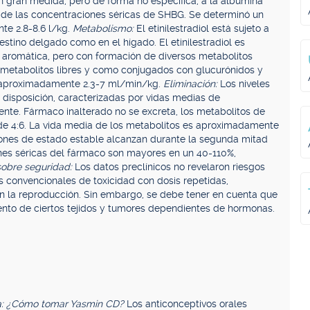
 en gran medida, pero de forma no específica, a la albúmina
de las concentraciones séricas de SHBG. Se determinó un
te 2.8-8.6 l/kg.
Metabolismo:
El etinilestradiol está sujeto a
estino delgado como en el hígado. El etinilestradiol es
 aromática, pero con formación de diversos metabolitos
 metabolitos libres y como conjugados con glucurónidos y
e aproximadamente 2.3-7 ml/min/kg.
Eliminación:
Los niveles
e disposición, caracterizadas por vidas medias de
nte. Fármaco inalterado no se excreta, los metabolitos de
is de 4:6. La vida media de los metabolitos es aproximadamente
ones de estado estable alcanzan durante la segunda mitad
ones séricas del fármaco son mayores en un 40-110%,
sobre seguridad:
Los datos preclínicos no revelaron riesgos
s convencionales de toxicidad con dosis repetidas,
en la reproducción. Sin embargo, se debe tener en cuenta que
ento de ciertos tejidos y tumores dependientes de hormonas.
a: ¿Cómo tomar Yasmin CD?
Los anticonceptivos orales