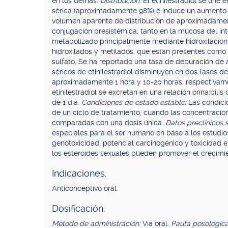
en los demás.
Distribución:
El etinilestradiol se une
sérica (aproximadamente 98%) e induce un aumento 
volumen aparente de distribución de aproximadamen
conjugación presistémica, tanto en la mucosa del int
metabolizado principalmente mediante hidroxilación
hidroxilados y metilados, que están presentes como
sulfato. Se ha reportado una tasa de depuración d
séricos de etinilestradiol disminuyen en dos fases d
aproximadamente 1 hora y 10-20 horas, respectivame
etinilestradiol se excretan en una relación orina:bil
de 1 día.
Condiciones de estado estable:
Las condici
de un ciclo de tratamiento, cuando las concentraci
comparadas con una dosis única.
Datos preclínicos 
especiales para el ser humano en base a los estudio
genotoxicidad, potencial carcinogénico y toxicidad 
los esteroides sexuales pueden promover el crecimi
Indicaciones.
Anticonceptivo oral.
Dosificación.
Método de administración:
Vía oral.
Pauta posológic