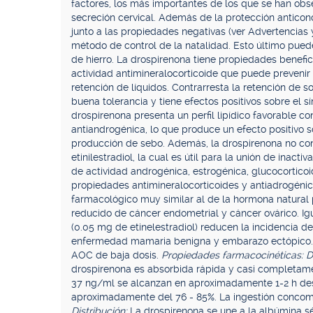
factores, los más importantes de los que se han obse
secreción cervical. Además de la protección anticonc
junto a las propiedades negativas (ver Advertencias 
método de control de la natalidad. Esto último puede
de hierro. La drospirenona tiene propiedades benefi
actividad antimineralocorticoide que puede prevenir
retención de líquidos. Contrarresta la retención de 
buena tolerancia y tiene efectos positivos sobre el s
drospirenona presenta un perfil lipídico favorable c
antiandrogénica, lo que produce un efecto positivo s
producción de sebo. Además, la drospirenona no con
etinilestradiol, la cual es útil para la unión de ina
de actividad androgénica, estrogénica, glucocorticoi
propiedades antimineralocorticoides y antiadrogénica
farmacológico muy similar al de la hormona natural
reducido de cáncer endometrial y cáncer ovárico. I
(0.05 mg de etinelestradiol) reducen la incidencia de
enfermedad mamaria benigna y embarazo ectópico. Es
AOC de baja dosis.
Propiedades farmacocinéticas: D
drospirenona es absorbida rápida y casi completa
37 ng/ml se alcanzan en aproximadamente 1-2 h desp
aproximadamente del 76 - 85%. La ingestión concomit
Distribución:
La drospirenona se une a la albúmina sé