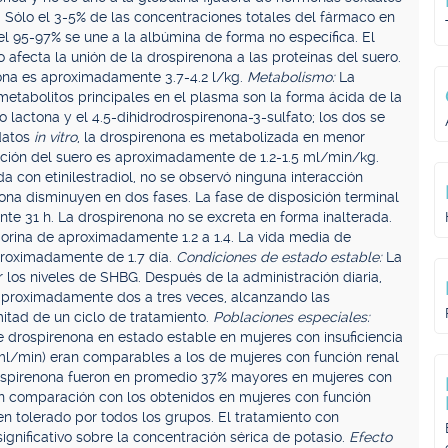
). Sólo el 3-5% de las concentraciones totales del fármaco en
el 95-97% se une a la albúmina de forma no específica. El
 afecta la unión de la drospirenona a las proteínas del suero.
nona es aproximadamente 3.7-4.2 l/kg.
Metabolismo:
La
tabolitos principales en el plasma son la forma ácida de la
o lactona y el 4.5-dihidrodrospirenona-3-sulfato; los dos se
 datos
in vitro
, la drospirenona es metabolizada en menor
ción del suero es aproximadamente de 1.2-1.5 ml/min/kg.
con etinilestradiol, no se observó ninguna interacción
nona disminuyen en dos fases. La fase de disposición terminal
e 31 h. La drospirenona no se excreta en forma inalterada.
:orina de aproximadamente 1.2 a 1.4. La vida media de
proximadamente de 1.7 día.
Condiciones de estado estable:
La
r los niveles de SHBG. Después de la administración diaria,
aproximadamente dos a tres veces, alcanzando las
itad de un ciclo de tratamiento.
Poblaciones especiales:
e drospirenona en estado estable en mujeres con insuficiencia
ml/min) eran comparables a los de mujeres con función renal
rospirenona fueron en promedio 37% mayores en mujeres con
en comparación con los obtenidos en mujeres con función
en tolerado por todos los grupos. El tratamiento con
gnificativo sobre la concentración sérica de potasio.
Efecto