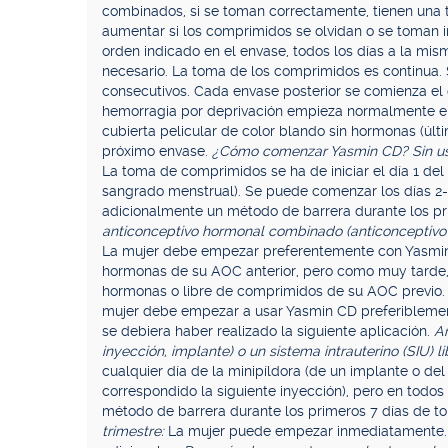
combinados, si se toman correctamente, tienen una 
aumentar si los comprimidos se olvidan o se toman 
orden indicado en el envase, todos los días a la mi
necesario. La toma de los comprimidos es continua.
consecutivos. Cada envase posterior se comienza el 
hemorragia por deprivación empieza normalmente e
cubierta pelicular de color blando sin hormonas (últ
próximo envase.
¿Cómo comenzar Yasmin CD? Sin uso 
La toma de comprimidos se ha de iniciar el día 1 del c
sangrado menstrual). Se puede comenzar los días 2-
adicionalmente un método de barrera durante los p
anticonceptivo hormonal combinado (anticonceptivo 
La mujer debe empezar preferentemente con Yasmin
hormonas de su AOC anterior, pero como muy tarde, e
hormonas o libre de comprimidos de su AOC previo. S
mujer debe empezar a usar Yasmin CD preferiblement
se debiera haber realizado la siguiente aplicación.
An
inyección, implante) o un sistema intrauterino (SIU)
cualquier día de la minipíldora (de un implante o del
correspondido la siguiente inyección), pero en todo
método de barrera durante los primeros 7 días de 
trimestre:
La mujer puede empezar inmediatamente. E