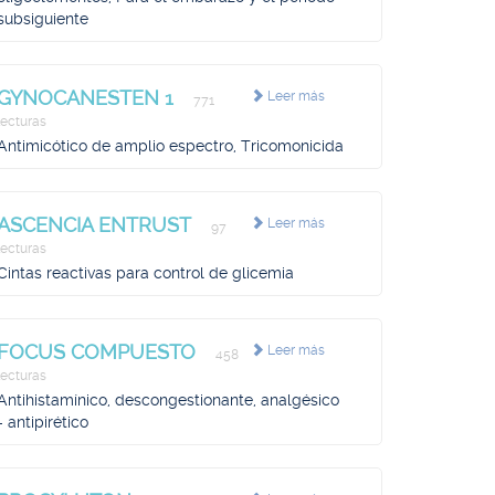
subsiguiente
GYNOCANESTEN 1
Leer más
771
lecturas
Antimicótico de amplio espectro, Tricomonicida
ASCENCIA ENTRUST
Leer más
97
lecturas
Cintas reactivas para control de glicemia
FOCUS COMPUESTO
Leer más
458
lecturas
Antihistamínico, descongestionante, analgésico
- antipirético