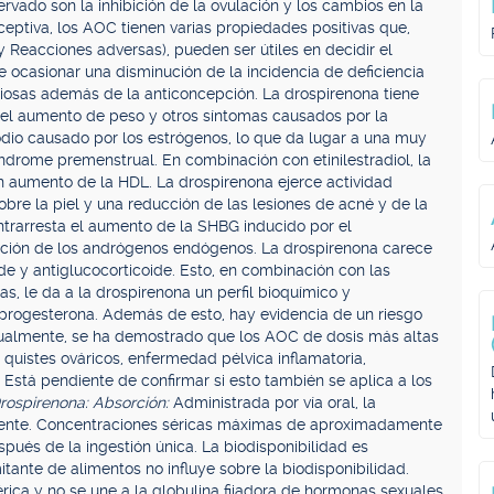
rvado son la inhibición de la ovulación y los cambios en la
eptiva, los AOC tienen varias propiedades positivas que,
y Reacciones adversas), pueden ser útiles en decidir el
 ocasionar una disminución de la incidencia de deficiencia
ciosas además de la anticoncepción. La drospirenona tiene
 el aumento de peso y otros síntomas causados por la
sodio causado por los estrógenos, lo que da lugar a una muy
índrome premenstrual. En combinación con etinilestradiol, la
on aumento de la HDL. La drospirenona ejerce actividad
obre la piel y una reducción de las lesiones de acné y de la
trarresta el aumento de la SHBG inducido por el
ctivación de los andrógenos endógenos. La drospirenona carece
de y antiglucocorticoide. Esto, en combinación con las
s, le da a la drospirenona un perfil bioquímico y
 progesterona. Además de esto, hay evidencia de un riesgo
gualmente, se ha demostrado que los AOC de dosis más altas
 quistes ováricos, enfermedad pélvica inflamatoria,
tá pendiente de confirmar si esto también se aplica a los
rospirenona: Absorción:
Administrada por vía oral, la
mente. Concentraciones séricas máximas de aproximadamente
ués de la ingestión única. La biodisponibilidad es
ante de alimentos no influye sobre la biodisponibilidad.
rica y no se une a la globulina fijadora de hormonas sexuales