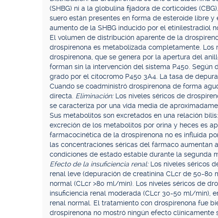
(SHBG) ni a la globulina fijadora de corticoides (CBG
suero están presentes en forma de esteroide libre y 
aumento de la SHBG inducido por el etinilestradiol no
El volumen de distribución aparente de la drospire
drospirenona es metabolizada completamente. Los me
drospirenona, que se genera por la apertura del anill
forman sin la intervención del sistema P450. Según
grado por el citocromo P450 3A4. La tasa de depura
Cuando se coadministró drospirenona de forma aguda 
directa.
Eliminación:
Los niveles séricos de drospire
se caracteriza por una vida media de aproximadament
Sus metabolitos son excretados en una relación bilis
excreción de los metabolitos por orina y heces es a
farmacocinética de la drospirenona no es influida po
las concentraciones séricas del fármaco aumentan 
condiciones de estado estable durante la segunda m
Efecto de la insuficiencia renal:
Los niveles séricos d
renal leve (depuración de creatinina CLcr de 50-80 
normal (CLcr >80 ml/min). Los niveles séricos de d
insuficiencia renal moderada (CLcr 30-50 ml/min), 
renal normal. El tratamiento con drospirenona fue bi
drospirenona no mostró ningún efecto clínicamente si