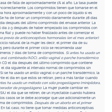
tasa de falla de aproximadamente 1% al año. La tasa puede
incorrectamente. Los comprimidos tienen que tomarse en el
sma hora aproximadamente y con un poco de líquido si es
 Se ha de tomar un comprimido diariamente durante 28 días
día después del último comprimido del envase anterior. La
l día 2-3 después de haber empezado los comprimidos con
ima fila) y puede no haber finalizado antes de comenzar el
previo de anticonceptivos hormonales (en el mes anterior):
iclo natural de la mujer (es decir, el primer día de su
5 pero durante el primer ciclo se recomienda usar
rimeros 7 días de toma de comprimidos.
Si antes ha usado un
oral combinado/AOC), anillo vaginal o parche transdérmico
:
 CD el día después del último comprimido que contiene
l día siguiente al intervalo normal de comprimidos sin
i se ha usado un anillo vaginal o un parche transdérmico, la
e el día en que estos se retiran, pero a más tardar cuando
tes ha usado un método con sólo progestágeno (minipíldora,
 liberador de progestágeno
: La mujer puede cambiar en
 SIU el día que se retiren, de un inyectable cuando hubiera
s los casos se le debe aconsejar que use adicionalmente un
toma de comprimidos.
Después de un aborto en el primer
n tal caso, no tiene que tomar medidas anticonceptivas