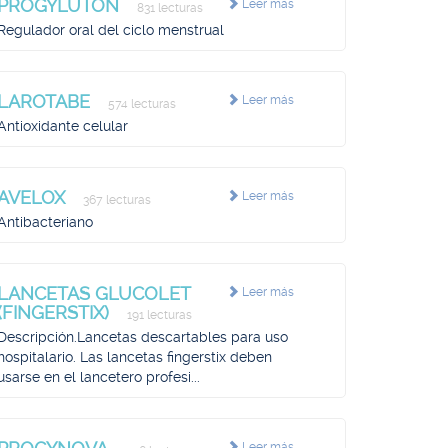
PROGYLUTON
Leer más
831 lecturas
Regulador oral del ciclo menstrual
LAROTABE
Leer más
574 lecturas
Antioxidante celular
AVELOX
Leer más
367 lecturas
Antibacteriano
LANCETAS GLUCOLET
Leer más
(FINGERSTIX)
191 lecturas
Descripción.Lancetas descartables para uso
hospitalario. Las lancetas fingerstix deben
usarse en el lancetero profesi...
Leer más