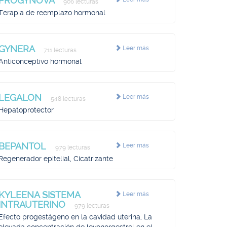
PROGYNOVA
906 lecturas
Terapia de reemplazo hormonal
GYNERA
Leer más
711 lecturas
Anticonceptivo hormonal
LEGALON
Leer más
548 lecturas
Hepatoprotector
BEPANTOL
Leer más
979 lecturas
Regenerador epitelial, Cicatrizante
KYLEENA SISTEMA
Leer más
INTRAUTERINO
979 lecturas
Efecto progestágeno en la cavidad uterina, La