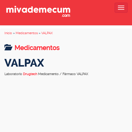
Togg
navig
Inicio
»
Medicamentos
»
VALPAX
Medicamentos
VALPAX
Laboratorio
Drugtech
Medicamento / Fármaco VALPAX