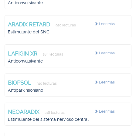
Anticonvulsivante
ARADIX RETARD
Leer más
910 lecturas
Estimulante del SNC
LAFIGIN XR
Leer más
184 lecturas
Anticonvulsivante
BIOPSOL
Leer más
310 lecturas
Antiparkinsoniano
NEOARADIX
Leer más
218 lecturas
Estimulante del sistema nervioso central