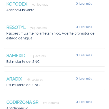
KOPODEX
Leer más
755 lecturas
Anticonvulsivante
RESOTYL
Leer más
745 lecturas
Psicoestimulante no anfetamínico, Agente promotor del
estado de vigilia
SAMEXID
Leer más
413 lecturas
Estimulante del SNC
ARADIX
Leer más
763 lecturas
Estimulante del SNC
CODIPZONA SR
Leer más
173 lecturas
Antidepresivo