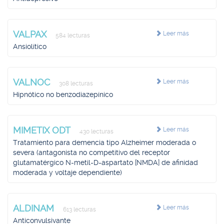
VALPAX
Leer más
584 lecturas
Ansiolítico
VALNOC
Leer más
308 lecturas
Hipnótico no benzodiazepínico
MIMETIX ODT
Leer más
430 lecturas
Tratamiento para demencia tipo Alzheimer moderada o
severa (antagonista no competitivo del receptor
glutamatérgico N-metil-D-aspartato [NMDA] de afinidad
moderada y voltaje dependiente)
ALDINAM
Leer más
613 lecturas
Anticonvulsivante