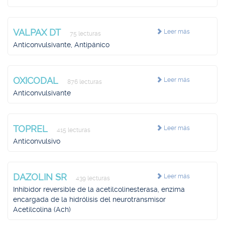
VALPAX DT
Leer más
75 lecturas
Anticonvulsivante, Antipánico
OXICODAL
Leer más
876 lecturas
Anticonvulsivante
TOPREL
Leer más
415 lecturas
Anticonvulsivo
DAZOLIN SR
Leer más
439 lecturas
Inhibidor reversible de la acetilcolinesterasa, enzima
encargada de la hidrólisis del neurotransmisor
Acetilcolina (Ach)