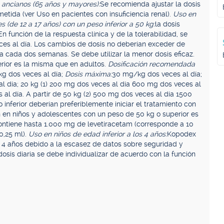
 ancianos (65 años y mayores):
Se recomienda ajustar la dosis
tida (ver Uso en pacientes con insuficiencia renal).
Uso en
s (de 12 a 17 años) con un peso inferior a 50 kg:
la dosis
n función de la respuesta clínica y de la tolerabilidad, se
es al día. Los cambios de dosis no deberían exceder de
cada dos semanas. Se debe utilizar la menor dosis eficaz.
erior es la misma que en adultos.
Dosificación recomendada
g dos veces al día;
Dosis máxima:
30 mg/kg dos veces al día;
al día; 20 kg (1) 200 mg dos veces al día 600 mg dos veces al
al día. A partir de 50 kg (2) 500 mg dos veces al día 1500
 inferior deberían preferiblemente iniciar el tratamiento con
n en niños y adolescentes con un peso de 50 kg o superior es
contiene hasta 1.000 mg de levetiracetam (corresponde a 10
0,25 ml).
Uso en niños de edad inferior a los 4 años:
Kopodex
4 años debido a la escasez de datos sobre seguridad y
dosis diaria se debe individualizar de acuerdo con la función