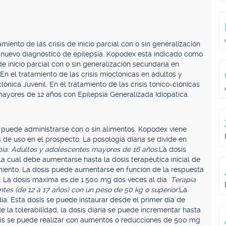
ento de las crisis de inicio parcial con o sin generalización
 nuevo diagnóstico de epilepsia. Kopodex está indicado como
de inicio parcial con o sin generalización secundaria en
En el tratamiento de las crisis mioclónicas en adultos y
nica Juvenil. En el tratamiento de las crisis tónico-clónicas
ayores de 12 años con Epilepsia Generalizada Idiopática.
y puede administrarse con o sin alimentos. Kopodex viene
 de uso en el prospecto. La posología diaria se divide en
ia: Adultos y adolescentes mayores de 16 años:
La dosis
a cual debe aumentarse hasta la dosis terapéutica inicial de
iento. La dosis puede aumentarse en función de la respuesta
. La dosis máxima es de 1.500 mg dos veces al día.
Terapia
tes (de 12 a 17 años) con un peso de 50 kg o superior:
La
día. Esta dosis se puede instaurar desde el primer día de
 la tolerabilidad, la dosis diaria se puede incrementar hasta
osis se puede realizar con aumentos o reducciones de 500 mg