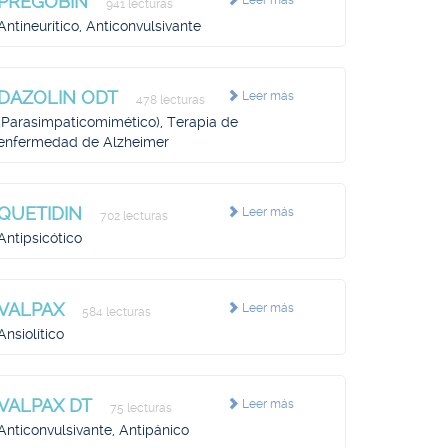
PREGOBIN
Leer más
941 lecturas
Antineurítico, Anticonvulsivante
DAZOLIN ODT
Leer más
478 lecturas
(Parasimpaticomimético), Terapia de
enfermedad de Alzheimer
QUETIDIN
Leer más
702 lecturas
Antipsicótico
VALPAX
Leer más
584 lecturas
Ansiolítico
VALPAX DT
Leer más
75 lecturas
Anticonvulsivante, Antipánico