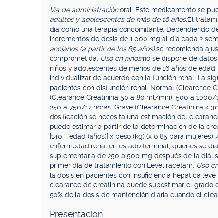
Vía de administración:
oral. Este medicamento se pue
adultos y adolescentes de más de 16 años:
El tratam
día como una terapia concomitante. Dependiendo de l
incrementos de dosis de 1.000 mg al día cada 2 se
ancianos (a partir de los 65 años):
se recomienda ajust
comprometida.
Uso en niños:
no se dispone de datos
niños y adolescentes de menos de 16 años de edad
individualizar de acuerdo con la función renal. La si
pacientes con disfunción renal. Normal (Clearence C
(Clearance Creatinina 50 a 80 ml/min): 500 a 1000/
250 a 750/12 horas. Grave (Clearance Creatinina < 30
dosificación se necesita una estimación del clearance
puede estimar a partir de la determinación de la crea
[140 - edad (años)] x peso (kg) (x 0,85 para mujeres)
enfermedad renal en estado terminal, quienes se dia
suplementaria de 250 a 500 mg después de la diális
primer día de tratamiento con Levetiracetam.
Uso en
la dosis en pacientes con insuficiencia hepática lev
clearance de creatinina puede subestimar el grado de
50% de la dosis de mantención diaria cuando el clea
Presentación.