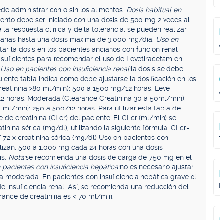
de administrar con o sin los alimentos.
Dosis habitual en
iento debe ser iniciado con una dosis de 500 mg 2 veces al
a respuesta clínica y de la tolerancia, se pueden realizar
manas hasta una dosis máxima de 3.000 mg/día.
Uso en
ar la dosis en los pacientes ancianos con función renal
 suficientes para recomendar el uso de Levetiracetam en
.
Uso en pacientes con insuficiencia renal:
la dosis se debe
guiente tabla indica como debe ajustarse la dosificación en los
reatinina >80 ml/min): 500 a 1500 mg/12 horas. Leve
12 horas. Moderada (Clearance Creatinina 30 a 50ml/min):
 ml/min): 250 a 500/12 horas. Para utilizar esta tabla de
 de creatinina (CLcr) del paciente. El CLcr (ml/min) se
tinina sérica (mg/dl), utilizando la siguiente fórmula: CLcr=
 / 72 x creatinina sérica (mg/dl) Uso en pacientes con
lizan, 500 a 1.000 mg cada 24 horas con una dosis
is.
Nota:
se recomienda una dosis de carga de 750 mg en el
 pacientes con insuficiencia hepática:
no es necesario ajustar
e a moderada. En pacientes con insuficiencia hepática grave el
 insuficiencia renal. Así, se recomienda una reducción del
rance de creatinina es < 70 ml/min.