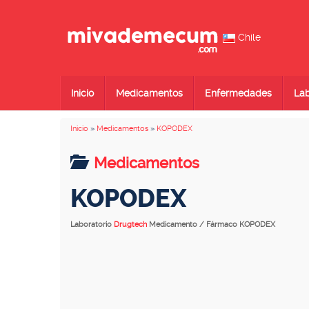
Chile
Inicio
Medicamentos
Enfermedades
Lab
Inicio
»
Medicamentos
»
KOPODEX
Medicamentos
KOPODEX
Laboratorio
Drugtech
Medicamento / Fármaco KOPODEX