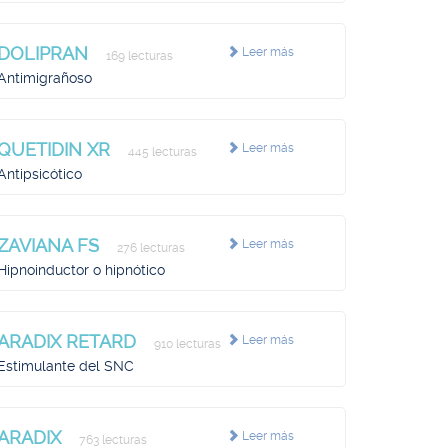
DOLIPRAN
Leer más
169 lecturas
Antimigrañoso
QUETIDIN XR
Leer más
445 lecturas
Antipsicótico
ZAVIANA FS
Leer más
276 lecturas
Hipnoinductor o hipnótico
ARADIX RETARD
Leer más
910 lecturas
Estimulante del SNC
ARADIX
Leer más
763 lecturas