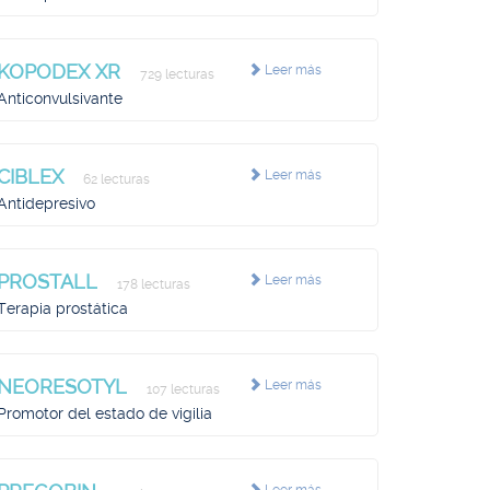
KOPODEX XR
Leer más
729 lecturas
Anticonvulsivante
CIBLEX
Leer más
62 lecturas
Antidepresivo
PROSTALL
Leer más
178 lecturas
Terapia prostática
NEORESOTYL
Leer más
107 lecturas
Promotor del estado de vigilia