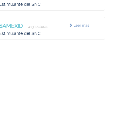
Estimulante del SNC
SAMEXID
Leer más
413 lecturas
Estimulante del SNC