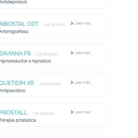
Antidepresivo
ABIOSTAL ODT
Leer más
109 lecturas
Antimigrañoso
ZAVIANA FS
Leer más
276 lecturas
Hipnoinductor o hipnótico
QUETIDIN XR
Leer más
445 lecturas
Antipsicótico
PROSTALL
Leer más
178 lecturas
Terapia prostática