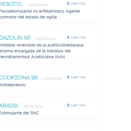
RESOTYL
Leer más
745 lecturas
Psicoestimulante no anfetamínico, Agente
promotor del estado de vigilia
DAZOLIN SR
Leer más
439 lecturas
Inhibidor reversible de la acetilcolinesterasa,
enzima encargada de la hidrólisis del
neurotransmisor Acetilcolina (Ach)
CODIPZONA SR
Leer más
173 lecturas
Antidepresivo
ARADIX
Leer más
763 lecturas
Estimulante del SNC