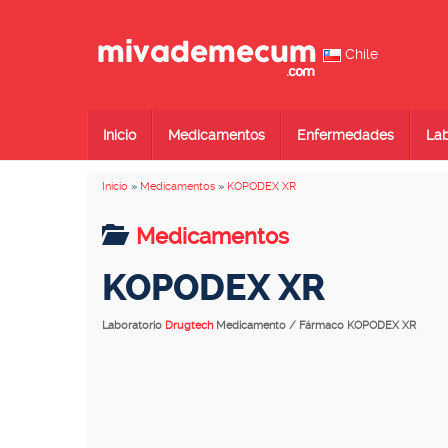
Chile
Inicio
Medicamentos
Enfermedades
Lab
Inicio
»
Medicamentos
»
KOPODEX XR
Medicamentos
KOPODEX XR
Laboratorio
Drugtech
Medicamento / Fármaco KOPODEX XR