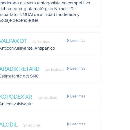
moderada o severa (antagonista no competitivo
del receptor glutamatérgico N-metil-D-
aspartato [NMDA] de afinidad moderada y
voltaje dependiente)
VALPAX DT
Leer más
75 lecturas
Anticonvulsivante, Antipánico
ARADIX RETARD
Leer más
910 lecturas
Estimulante del SNC
KOPODEX XR
Leer más
729 lecturas
Anticonvulsivante
ALODIL
Leer más
30 lecturas