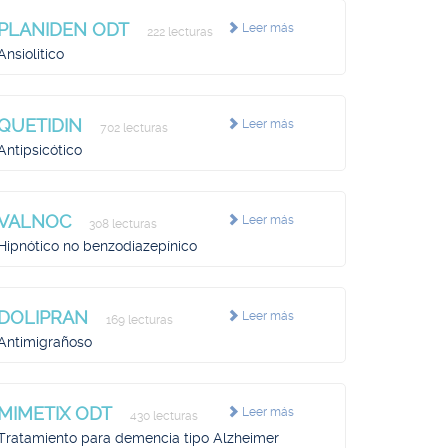
PLANIDEN ODT
Leer más
222 lecturas
Ansiolitico
QUETIDIN
Leer más
702 lecturas
Antipsicótico
VALNOC
Leer más
308 lecturas
Hipnótico no benzodiazepínico
DOLIPRAN
Leer más
169 lecturas
Antimigrañoso
MIMETIX ODT
Leer más
430 lecturas
Tratamiento para demencia tipo Alzheimer