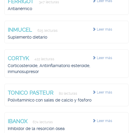
FERRIGOT
Leer más
347 lecturas
Antianémico
INMUCEL
Leer más
625 lecturas
Suplemento dietario
CORTYK
Leer más
422 lecturas
Corticosteroide, Antiinflamatorio esteroide,
inmunosupresor
TONICO PASTEUR
Leer más
80 lecturas
Polivitamínico con sales de calcio y fósforo
IBANOX
Leer más
674 lecturas
Inhibidor de la resorción ósea