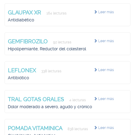
GLAUPAX XR
Leer más
164 lecturas
Antidiabético
GEMFIBROZILO
Leer más
92 lecturas
Hipolipemiante, Reductor del colesterol
LEFLONEX
Leer más
338 lecturas
Antibiótico
TRAL GOTAS ORALES
Leer más
4 lecturas
Dolor moderado a severo, agudo y crónico
POMADA VITAMINICA
Leer más
838 lecturas