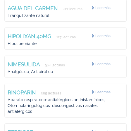
AGUA DEL CARMEN
Leer más
422 lecturas
Tranquilizante natural
HIPOLIXAN 40MG
Leer más
127 lecturas
Hipolipemiante
NIMESULIDA
Leer más
964 lecturas
Analgésico, Antipirético
RINOPARIN
Leer más
685 lecturas
Aparato respiratorio: antialérgicos antihistamínicos,
Otorrinolaringológicos: descongestivos nasales
antialérgicos