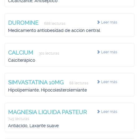
Cicatrizante, Antiséptico
DUROMINE
Leer más
688 lecturas
Medicamento antiobesidad de acción central
CALCIUM
Leer más
301 lecturas
Calciterápico
SIMVASTATINA 10MG
Leer más
88 lecturas
Hipolipemiante, Hipocolesterolemiante
MAGNESIA LIQUIDA PASTEUR
Leer más
745 lecturas
Antiácido, Laxante suave