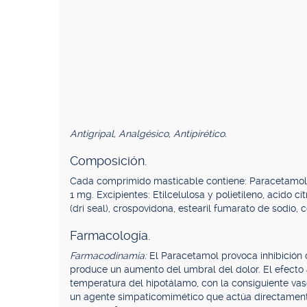
Antigripal, Analgésico, Antipirético.
Composición.
Cada comprimido masticable contiene: Paracetamol 8
1 mg. Excipientes: Etilcelulosa y polietileno, acido cí
(dri seal), crospovidona, estearil fumarato de sodio, c
Farmacología.
Farmacodinamia:
El Paracetamol provoca inhibición d
produce un aumento del umbral del dolor. El efecto a
temperatura del hipotálamo, con la consiguiente vasod
un agente simpaticomimético que actúa directamente