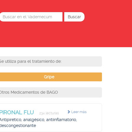
Se utiliza para el tratamiento de:
Gripe
Otros Medicamentos de BAGO
PIRONAL FLU
Leer más
234 lecturas
Antipirético, analgésico, antiinflamatorio,
descongestionante