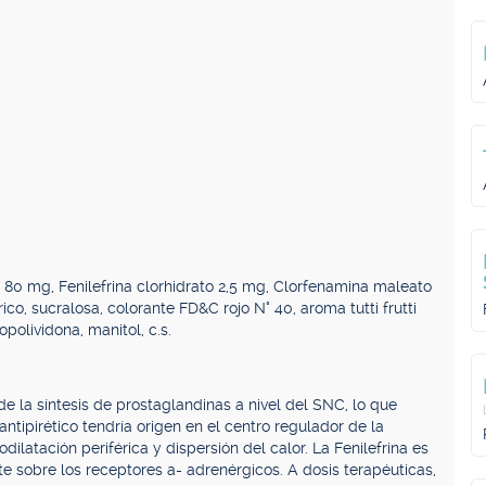
0 mg, Fenilefrina clorhidrato 2,5 mg, Clorfenamina maleato
trico, sucralosa, colorante FD&C rojo N° 40, aroma tutti frutti
opolividona, manitol, c.s.
e la síntesis de prostaglandinas a nivel del SNC, lo que
ntipirético tendría origen en el centro regulador de la
ilatación periférica y dispersión del calor. La Fenilefrina es
 sobre los receptores a- adrenérgicos. A dosis terapéuticas,