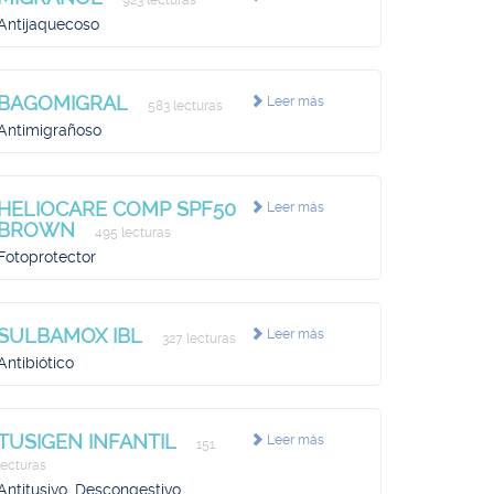
923 lecturas
Antijaquecoso
BAGOMIGRAL
Leer más
583 lecturas
Antimigrañoso
HELIOCARE COMP SPF50
Leer más
BROWN
495 lecturas
Fotoprotector
SULBAMOX IBL
Leer más
327 lecturas
Antibiótico
TUSIGEN INFANTIL
Leer más
151
lecturas
Antitusivo, Descongestivo