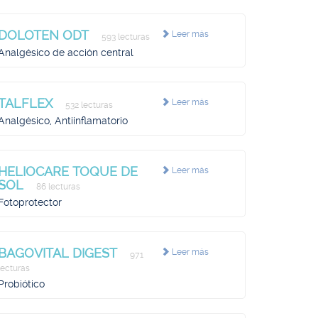
DOLOTEN ODT
Leer más
593 lecturas
Analgésico de acción central
TALFLEX
Leer más
532 lecturas
Analgésico, Antiinflamatorio
HELIOCARE TOQUE DE
Leer más
SOL
86 lecturas
Fotoprotector
BAGOVITAL DIGEST
Leer más
971
lecturas
Probiótico