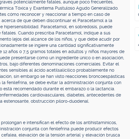
raves potencialmente fatales, aunque poco frecuentes,
dérmica Tóxica y Exantema Pustuloso Agudo Generalizado.
ntes cómo reconocer y reaccionar a tiempo en caso de
s acerca de que deben discontinuar el Paracetamol a la
 de hipersensibilidad. Paracetamol, en sobredosis, puede
 fatales. Cuando prescriba Paracetamol, indique a sus
nto lejos del alcance de los niños, y que debe acudir por
ionadamente se ingiere una cantidad significativamente
e 12 años o 7,5 gramos totales en adultos y niños mayores de
uede presentarse como un ingrediente único o en asociación,
 otros, bajo diferentes denominaciones comerciales. Evitar el
tes sensibles al ácido acetilsalicílico probablemente no
iación, sin embargo se han visto reacciones broncoespásticas
a fenilefrina, se debe evitar la administración conjunta con
no está recomendado durante el embarazo o la lactancia.
 enfermedades cardiovasculares, diabetes, antecedentes de
ca estenosante, obstrucción píloro-duodenal.
prolongan e intensifican el efecto de los antihistamínicos,
nistración conjunta con fenilefrina puede producir efectos
efalea, elevación de la tensión arterial y elevación brusca