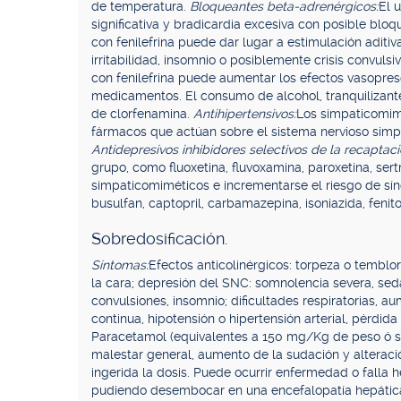
de temperatura.
Bloqueantes beta-adrenérgicos:
El 
significativa y bradicardia excesiva con posible blo
con fenilefrina puede dar lugar a estimulación aditi
irritabilidad, insomnio o posiblemente crisis convul
con fenilefrina puede aumentar los efectos vasopres
medicamentos. El consumo de alcohol, tranquilizante
de clorfenamina.
Antihipertensivos:
Los simpaticomimé
fármacos que actúan sobre el sistema nervioso simpát
Antidepresivos inhibidores selectivos de la recaptaci
grupo, como fluoxetina, fluvoxamina, paroxetina, sert
simpaticomiméticos e incrementarse el riesgo de sí
busulfan, captopril, carbamazepina, isoniazida, fenito
Sobredosificación.
Síntomas:
Efectos anticolinérgicos: torpeza o temblo
la cara; depresión del SNC: somnolencia severa, sed
convulsiones, insomnio; dificultades respiratorias, 
continua, hipotensión o hipertensión arterial, pérdida
Paracetamol (equivalentes a 150 mg/Kg de peso ó su
malestar general, aumento de la sudación y alteraci
ingerida la dosis. Puede ocurrir enfermedad o falla 
pudiendo desembocar en una encefalopatía hepátic