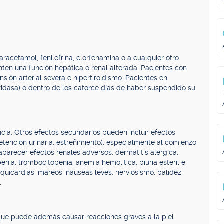
acetamol, fenilefrina, clorfenamina o a cualquier otro
ten una función hepática o renal alterada. Pacientes con
sión arterial severa e hipertiroidismo. Pacientes en
idasa) o dentro de los catorce días de haber suspendido su
ia. Otros efectos secundarios pueden incluir efectos
retención urinaria, estreñimiento), especialmente al comienzo
aparecer efectos renales adversos, dermatitis alérgica,
enia, trombocitopenia, anemia hemolítica, piuria estéril e
icardias, mareos, náuseas leves, nerviosismo, palidez,
.
ue puede además causar reacciones graves a la piel.