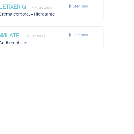
LETIXER Q
Leer más
595 lecturas
Crema corporal - Hidratante
WILATE
Leer más
456 lecturas
Antihemofílico