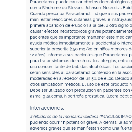
Paracetamol puede causar efectos dermatológicos g
como Síndrome de Stevens-Johnson, Necrolisis Epi
Cuando prescriba Paracetamol, indique a sus pacie
manifestar reacciones cutáneas graves, e instrúyale
primera aparición de erupción a la piel u otro signo
causar efectos hepatotóxicos graves potencialmente
pacientes que es importante mantener este medicame
ayuda médica inmediatamente si accidental o intenc
superior la prescrita (150 mg/kg en niños menores d
12 años). Informe a sus pacientes que Paracetamol p
para tratar síntomas de resfríos, tos, alergias, entre
uso concomitante de bebidas alcohólicas. Los pacien
serán sensibles al paracetamol contenido en la asoc
moderadas en alrededor de un 5% de ellos. Debido a l
otros simpaticomiméticos. El uso de este producto 
Debe ser utilizado con precaución en pacientes con
asma, glaucoma, hipertrofia prostática, úlcera pépti
Interacciones.
Inhibidores de la monoaminoxidasa (IMAO):
Los IMAO 
pudiendo ocurrir hipotensión grave. A demás, la admi
adversos graves que se manifiestan como una fuerte c