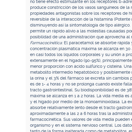
no tiene efecto estimulante en los receptores b-adr
produce constricción de los vasos sanguíneos de la 
propiedades antagonistas sobre los receptores de h
reversible de la interacción de la histamina (Potent
disminuyendo así la sintomatología de tipo alérgico.
permite un rápido alivio a las molestias causadas por
posibilidad de una administración que aprovecha a
Farmacocinética:
El paracetamol se absorbe rápida y
concentración plasmática máxima se alcanza en 30 a
en casi todos los líquidos corporales y su unión a p
extensamente en el hígado (90-95%), principalmente 
menor proporción con ácido sulfúrico y cisteína. Una
metabolito intermedio hepatotóxico y posiblemente n
la orina y el 3% del fármaco se excreta sin cambios
es de 1- 4 horas y no se prolonga cuando existe falla 
tracto gastrointestinal. Su biodisponibilidad es de 3
máxima se alcanza en 1 a 2 horas. La vida media es a
y el hígado por medio de la monoaminoxidasa. La exc
absorbe relativamente lento desde el tracto gastro
aproximadamente a las 2 a 6 horas tras la administrac
farmacocinética. Sus valores de vida media pueden e
organismo y en el sistema nervioso central. Los dato
tanto de la forma inalterada como de metabolitos, es