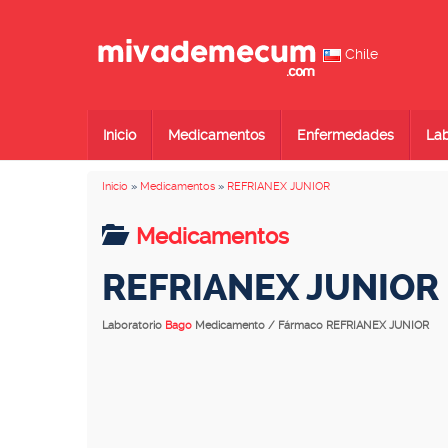
Chile
Inicio
Medicamentos
Enfermedades
Lab
Inicio
»
Medicamentos
»
REFRIANEX JUNIOR
Medicamentos
REFRIANEX JUNIOR
Laboratorio
Bago
Medicamento / Fármaco REFRIANEX JUNIOR