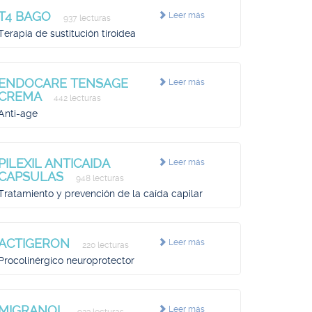
T4 BAGO
Leer más
937 lecturas
Terapia de sustitución tiroidea
ENDOCARE TENSAGE
Leer más
CREMA
442 lecturas
Anti-age
PILEXIL ANTICAIDA
Leer más
CAPSULAS
948 lecturas
Tratamiento y prevención de la caída capilar
ACTIGERON
Leer más
220 lecturas
Procolinérgico neuroprotector
MIGRANOL
Leer más