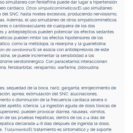
uso simultáneo con fenilefrina puede dar lugar a hipertensión
queo cardíaco.
Otros simpaticomiméticos:
El uso simultáneo
va del SNC. hasta niveles excesivos, produciendo nerviosismo,
sivas. Además, el uso simultáneo de otros simpaticomiméticos
ores o cardiovasculares de cualquiera de los dos
s y antiepilépticos pueden potenciar los efectos sedantes
ticos pueden inhibir los efectos hipotensores de los
ico, como la metildopa, la reserpina y la guanetidina.
ón de serotonina:
Si se asocia con antidepresivos de este
ralina, se puede incrementar la sensibilidad a los
ndrome serotoninérgico. Con paracetamol interaccionan:
ína, fenobarbital, verapamilo, warfarina, zidovudina.
res; sequedad de la boca, nariz, garganta; enrojecimiento de
ación, apnea; estimulación del SNC: alucinaciones,
aumento ó disminución de la frecuencia cardíaca severa o
 del apetito, ictericia. La ingestión aguda de dosis tóxicas de
periores), pueden provocar diarrea, náuseas, vómitos,
ón de las pruebas hepáticas, dentro de los 2-4 días de
hepática declarada 4-6 días después de ingerida la dosis,
a.
Tratamiento:
El tratamiento es sintomático y de soporte,