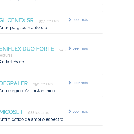
GLICENEX SR
Leer más
937 lecturas
Antihiperglicemiante oral
ENIFLEX DUO FORTE
Leer más
945
lecturas
Antiartrósico
DEGRALER
Leer más
652 lecturas
Antialérgico, Antihistamínico
MICOSET
Leer más
688 lecturas
Antimicótico de amplio espectro