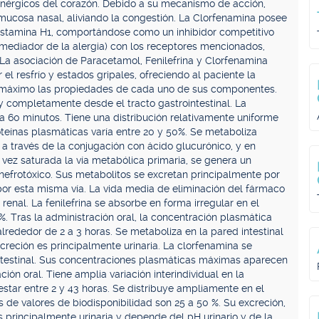
enérgicos del corazón. Debido a su mecanismo de acción,
mucosa nasal, aliviando la congestión. La Clorfenamina posee
istamina H1, comportándose como un inhibidor competitivo
e mediador de la alergia) con los receptores mencionados,
 La asociación de Paracetamol, Fenilefrina y Clorfenamina
 el resfrío y estados gripales, ofreciendo al paciente la
l máximo las propiedades de cada uno de sus componentes.
 completamente desde el tracto gastrointestinal. La
 60 minutos. Tiene una distribución relativamente uniforme
roteínas plasmáticas varía entre 20 y 50%. Se metaboliza
a través de la conjugación con ácido glucurónico, y en
 vez saturada la vía metabólica primaria, se genera un
efrotóxico. Sus metabolitos se excretan principalmente por
 por esta misma vía. La vida media de eliminación del fármaco
renal. La fenilefrina se absorbe en forma irregular en el
8%. Tras la administración oral, la concentración plasmática
lrededor de 2 a 3 horas. Se metaboliza en la pared intestinal
reción es principalmente urinaria. La clorfenamina se
intestinal. Sus concentraciones plasmáticas máximas aparecen
ión oral. Tiene amplia variación interindividual en la
star entre 2 y 43 horas. Se distribuye ampliamente en el
s de valores de biodisponibilidad son 25 a 50 %. Su excreción,
 principalmente urinaria y depende del pH urinario y de la