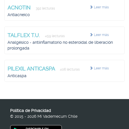
ACNOTIN
Leer más
392 lecturas
Antiacneico
TALFLEX T.U.
Leer más
459 lecturas
Analgésico - antiinflamatorio no esteroidal de liberación
prolongada
PILEXIL ANTICASPA
Leer más
406 lecturas
Anticaspa
Política de Privacidad
© 2015 - 2026 Mi Vademecum Chile