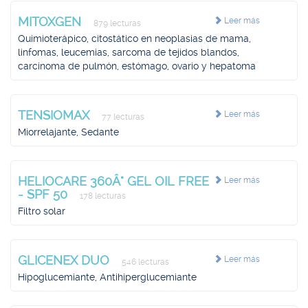
MITOXGEN
Leer más
879 lecturas
Quimioterápico, citostático en neoplasias de mama,
linfomas, leucemias, sarcoma de tejidos blandos,
carcinoma de pulmón, estómago, ovario y hepatoma
TENSIOMAX
Leer más
77 lecturas
Miorrelajante, Sedante
HELIOCARE 360Â° GEL OIL FREE
Leer más
- SPF 50
178 lecturas
Filtro solar
GLICENEX DUO
Leer más
546 lecturas
Hipoglucemiante, Antihiperglucemiante