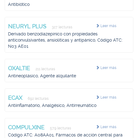
Antibiótico
NEURYL PLUS
Leer más
327 lecturas
Derivado benzodiazepínico con propiedades
anticonvulsivantes, ansiolíticas y antipánico, Código ATC:
N03 AE01
OXALTIE
Leer más
211 lecturas
Antineoplásico, Agente alquilante
ECAX
Leer más
692 lecturas
Antiinflamatorio, Analgésico, Antirreumático
COMPULXINE
Leer más
579 lecturas
Código ATC: A08AA01, Fármacos de acción central para