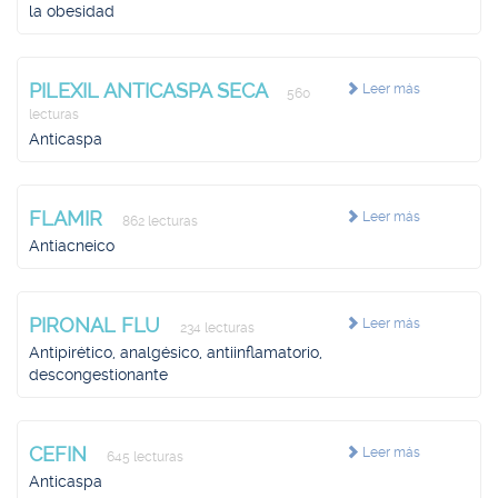
la obesidad
PILEXIL ANTICASPA SECA
Leer más
560
lecturas
Anticaspa
FLAMIR
Leer más
862 lecturas
Antiacneico
PIRONAL FLU
Leer más
234 lecturas
Antipirético, analgésico, antiinflamatorio,
descongestionante
CEFIN
Leer más
645 lecturas
Anticaspa