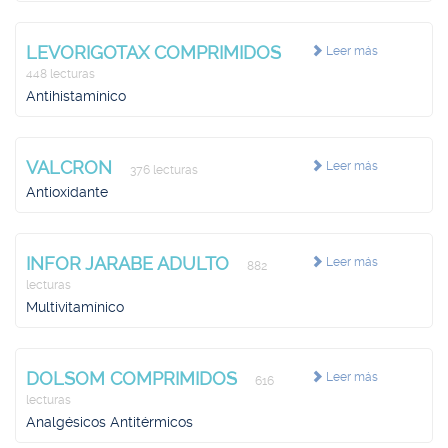
LEVORIGOTAX COMPRIMIDOS
Leer más
448 lecturas
Antihistamínico
VALCRON
Leer más
376 lecturas
Antioxidante
INFOR JARABE ADULTO
Leer más
882
lecturas
Multivitamínico
DOLSOM COMPRIMIDOS
Leer más
616
lecturas
Analgésicos Antitérmicos