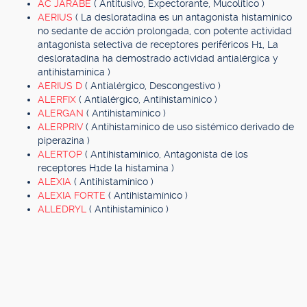
AC JARABE
( Antitusivo, Expectorante, Mucolítico )
AERIUS
( La desloratadina es un antagonista histamínico
no sedante de acción prolongada, con potente actividad
antagonista selectiva de receptores periféricos H1, La
desloratadina ha demostrado actividad antialérgica y
antihistamínica )
AERIUS D
( Antialérgico, Descongestivo )
ALERFIX
( Antialérgico, Antihistamínico )
ALERGAN
( Antihistamínico )
ALERPRIV
( Antihistamínico de uso sistémico derivado de
piperazina )
ALERTOP
( Antihistamínico, Antagonista de los
receptores H1de la histamina )
ALEXIA
( Antihistamínico )
ALEXIA FORTE
( Antihistamínico )
ALLEDRYL
( Antihistamínico )