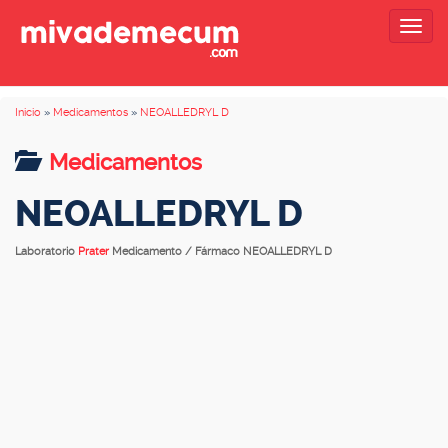
Togg
navig
Inicio
»
Medicamentos
»
NEOALLEDRYL D
Medicamentos
NEOALLEDRYL D
Laboratorio
Prater
Medicamento / Fármaco NEOALLEDRYL D