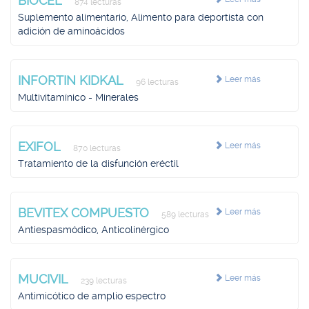
BIOCEL
874 lecturas
Suplemento alimentario, Alimento para deportista con
adición de aminoácidos
INFORTIN KIDKAL
Leer más
96 lecturas
Multivitamínico - Minerales
EXIFOL
Leer más
870 lecturas
Tratamiento de la disfunción eréctil
BEVITEX COMPUESTO
Leer más
589 lecturas
Antiespasmódico, Anticolinérgico
MUCIVIL
Leer más
239 lecturas
Antimicótico de amplio espectro