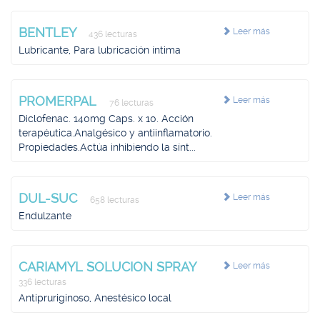
BENTLEY
Leer más
436 lecturas
Lubricante, Para lubricación íntima
PROMERPAL
Leer más
76 lecturas
Diclofenac. 140mg Caps. x 10. Acción
terapéutica.Analgésico y antiinflamatorio.
Propiedades.Actúa inhibiendo la sínt...
DUL-SUC
Leer más
658 lecturas
Endulzante
CARIAMYL SOLUCION SPRAY
Leer más
336 lecturas
Antipruriginoso, Anestésico local