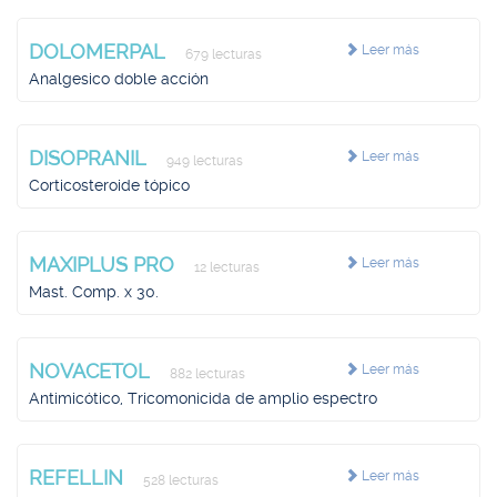
DOLOMERPAL
Leer más
679 lecturas
Analgesico doble acción
DISOPRANIL
Leer más
949 lecturas
Corticosteroide tópico
MAXIPLUS PRO
Leer más
12 lecturas
Mast. Comp. x 30.
NOVACETOL
Leer más
882 lecturas
Antimicótico, Tricomonicida de amplio espectro
REFELLIN
Leer más
528 lecturas