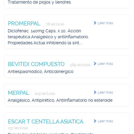
Tratamiento de piojos y liendres
PROMERPAL
Leer más
76 lecturas
Diclofenac. 140mg Caps. x 10. Acción
terapéutica.Analgésico y antiinflamatorio.
Propiedades.Actúa inhibiendo la sínt...
BEVITEX COMPUESTO
Leer más
589 lecturas
Antiespasmódico, Anticolinérgico
MERPAL
Leer más
249 lecturas
Analgésico, Antipirético, Antiinflamatorio no esteroide
ESCAR T CENTELLA ASIATICA
Leer más
237 lecturas