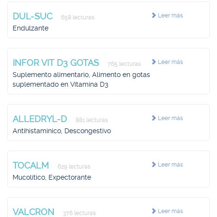
DUL-SUC
Leer más
658 lecturas
Endulzante
INFOR VIT D3 GOTAS
Leer más
765 lecturas
Suplemento alimentario, Alimento en gotas
suplementado en Vitamina D3
ALLEDRYL-D
Leer más
881 lecturas
Antihistamínico, Descongestivo
TOCALM
Leer más
629 lecturas
Mucolítico, Expectorante
VALCRON
Leer más
376 lecturas