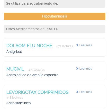
Se utiliza para el tratamiento de:
Hipovitaminosis
Otros Medicamentos de PRATER
DOLSOM FLU NOCHE
Leer más
872 lecturas
Antigripal
MUCIVIL
Leer más
239 lecturas
Antimicótico de amplio espectro
LEVORIGOTAX COMPRIMIDOS
Leer más
448 lecturas
Antihistamínico