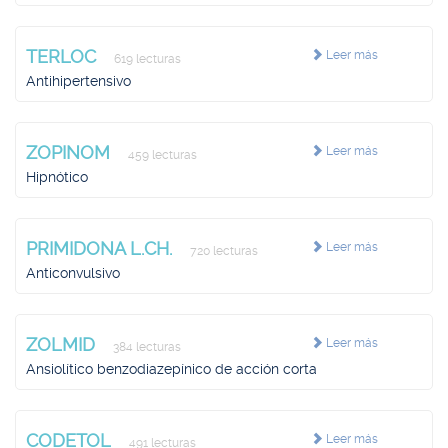
TERLOC
Leer más
619 lecturas
Antihipertensivo
ZOPINOM
Leer más
459 lecturas
Hipnótico
PRIMIDONA L.CH.
Leer más
720 lecturas
Anticonvulsivo
ZOLMID
Leer más
384 lecturas
Ansiolítico benzodiazepínico de acción corta
CODETOL
Leer más
491 lecturas