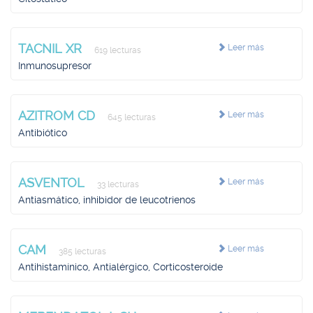
TACNIL XR
Leer más
619 lecturas
Inmunosupresor
AZITROM CD
Leer más
645 lecturas
Antibiótico
ASVENTOL
Leer más
33 lecturas
Antiasmático, inhibidor de leucotrienos
CAM
Leer más
385 lecturas
Antihistamínico, Antialérgico, Corticosteroide