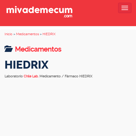
Togg
navig
Inicio
»
Medicamentos
»
HIEDRIX
Medicamentos
HIEDRIX
Laboratorio
Chile Lab.
Medicamento / Fármaco HIEDRIX