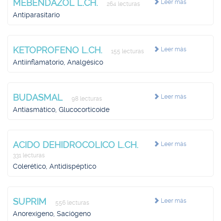
MEBENDAZOL L.CH.
Leer más
264 lecturas
Antiparasitario
KETOPROFENO L.CH.
Leer más
155 lecturas
Antiinflamatorio, Analgésico
BUDASMAL
Leer más
98 lecturas
Antiasmático, Glucocorticoide
ACIDO DEHIDROCOLICO L.CH.
Leer más
331 lecturas
Colerético, Antidispéptico
SUPRIM
Leer más
556 lecturas
Anorexígeno, Saciógeno