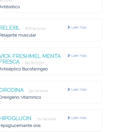
lecturas
Antibiótico
RELEXIL
Leer más
678 lecturas
Relajante muscular
VICK FRESHMEL MENTA
Leer más
FRESCA
391 lecturas
Antiséptico Bucofaríngeo
ORODINA
Leer más
392 lecturas
Orexígeno, Vitamínico
HIPOGLUCIN
Leer más
714 lecturas
Hipoglucemiante oral