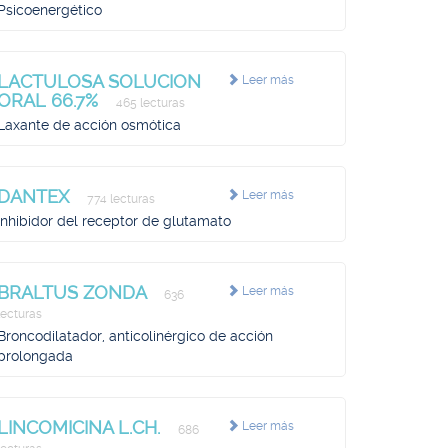
Psicoenergético
LACTULOSA SOLUCION
Leer más
ORAL 66.7%
465 lecturas
Laxante de acción osmótica
DANTEX
Leer más
774 lecturas
Inhibidor del receptor de glutamato
BRALTUS ZONDA
Leer más
636
lecturas
Broncodilatador, anticolinérgico de acción
prolongada
LINCOMICINA L.CH.
Leer más
686