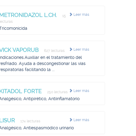
METRONIDAZOL L.CH.
Leer más
15
lecturas
Tricomonicida
VICK VAPORUB
Leer más
627 lecturas
Indicaciones.Auxiliar en el tratamiento del
resfriado. Ayuda a descongestionar las vías
respiratorias facilitando la ...
KITADOL FORTE
Leer más
250 lecturas
Analgésico, Antipirético, Antiinflamatorio
LISUR
Leer más
174 lecturas
Analgésico, Antiespasmódico urinario