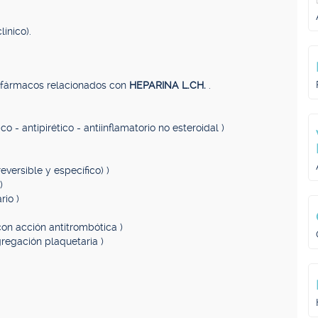
ínico).
, fármacos relacionados con
HEPARINA L.CH.
.
co - antipirético - antiinflamatorio no esteroidal )
reversible y específico) )
)
rio )
on acción antitrombótica )
gregación plaquetaria )