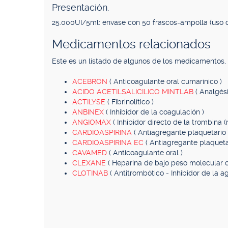
Presentación.
25.000UI/5ml: envase con 50 frascos-ampolla (uso cl
Medicamentos relacionados
Este es un listado de algunos de los medicamentos
ACEBRON
( Anticoagulante oral cumarínico )
ACIDO ACETILSALICILICO MINTLAB
( Analgési
ACTILYSE
( Fibrinolítico )
ANBINEX
( Inhibidor de la coagulación )
ANGIOMAX
( Inhibidor directo de la trombina (
CARDIOASPIRINA
( Antiagregante plaquetario 
CARDIOASPIRINA EC
( Antiagregante plaqueta
CAVAMED
( Anticoagulante oral )
CLEXANE
( Heparina de bajo peso molecular c
CLOTINAB
( Antitrombótico - Inhibidor de la a