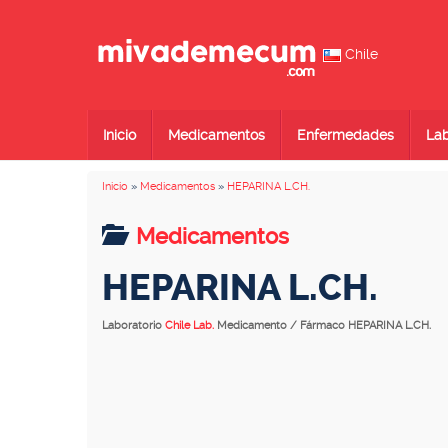
Chile
Inicio
Medicamentos
Enfermedades
Lab
Inicio
»
Medicamentos
»
HEPARINA L.CH.
Medicamentos
HEPARINA L.CH.
Laboratorio
Chile Lab.
Medicamento / Fármaco HEPARINA L.CH.