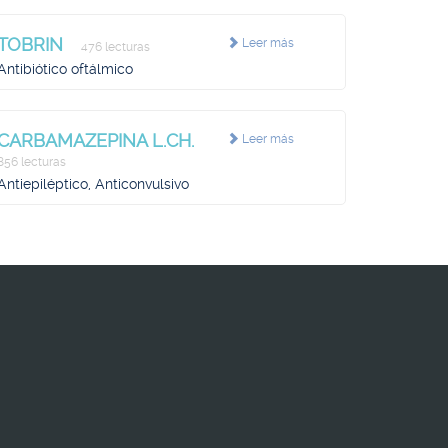
TOBRIN
Leer más
476 lecturas
Antibiótico oftálmico
CARBAMAZEPINA L.CH.
Leer más
856 lecturas
Antiepiléptico, Anticonvulsivo