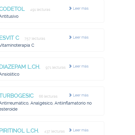
CODETOL
Leer más
491 lecturas
Antitusivo
ESVIT C
Leer más
757 lecturas
Vitaminoterapia C
DIAZEPAM L.CH.
Leer más
971 lecturas
Ansiolítico
TURBOGESIC
Leer más
66 lecturas
Antirreumático, Analgésico, Antiinflamatorio no
esteroide
PIRITINOL L.CH.
Leer más
437 lecturas