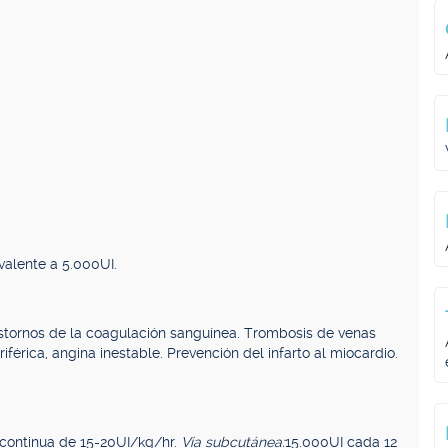
valente a 5.000UI.
astornos de la coagulación sanguínea. Trombosis de venas
férica, angina inestable. Prevención del infarto al miocardio.
 continua de 15-20UI/kg/hr.
Vía subcutánea:
15.000UI cada 12