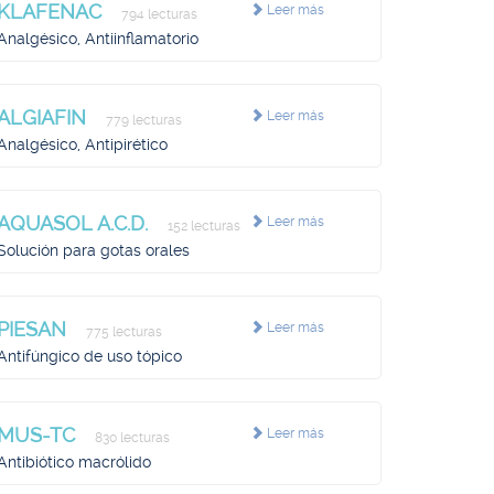
KLAFENAC
Leer más
794 lecturas
Analgésico, Antiinflamatorio
ALGIAFIN
Leer más
779 lecturas
Analgésico, Antipirético
AQUASOL A.C.D.
Leer más
152 lecturas
Solución para gotas orales
PIESAN
Leer más
775 lecturas
Antifúngico de uso tópico
MUS-TC
Leer más
830 lecturas
Antibiótico macrólido