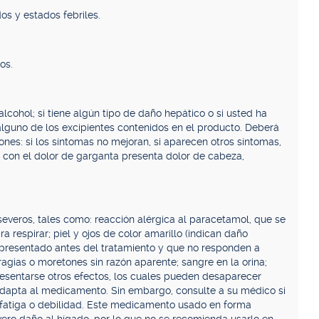
s y estados febriles.
os.
cohol; si tiene algún tipo de daño hepático o si usted ha
lguno de los excipientes contenidos en el producto. Deberá
nes: si los síntomas no mejoran, si aparecen otros síntomas,
to con el dolor de garganta presenta dolor de cabeza,
severos, tales como: reacción alérgica al paracetamol, que se
a respirar; piel y ojos de color amarillo (indican daño
n presentado antes del tratamiento y que no responden a
agias o moretones sin razón aparente; sangre en la orina;
resentarse otros efectos, los cuales pueden desaparecer
adapta al medicamento. Sin embargo, consulte a su médico si
a: fatiga o debilidad. Este medicamento usado en forma