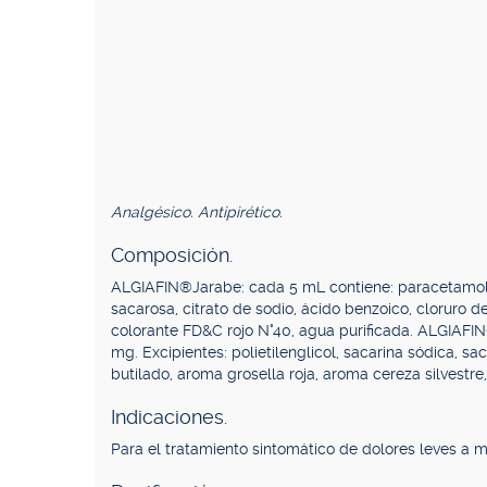
Analgésico. Antipirético.
Composición.
ALGIAFIN®Jarabe: cada 5 mL contiene: paracetamol (a
sacarosa, citrato de sodio, ácido benzoico, cloruro de
colorante FD&C rojo N°40, agua purificada. ALGIAF
mg. Excipientes: polietilenglicol, sacarina sódica, saca
butilado, aroma grosella roja, aroma cereza silvestre
Indicaciones.
Para el tratamiento sintomático de dolores leves a 