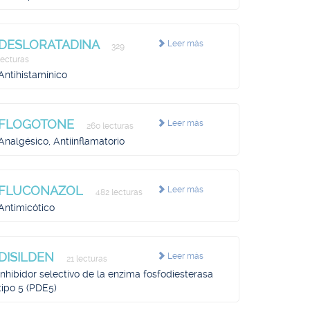
DESLORATADINA
Leer más
329
lecturas
Antihistamínico
FLOGOTONE
Leer más
260 lecturas
Analgésico, Antiinflamatorio
FLUCONAZOL
Leer más
482 lecturas
Antimicótico
DISILDEN
Leer más
21 lecturas
Inhibidor selectivo de la enzima fosfodiesterasa
tipo 5 (PDE5)