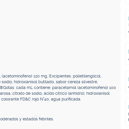
cetominofeno) 120 mg. Excipientes: polietilenglicol,
 sodio, hidroxianisol butilado, sabor cereza silvestre,
IN®Gotas: cada mL contiene: paracetamol (acetominofeno) 100
rosa, citrato de sodio, ácido cítrico (anhidro), hidroxianisol
, colorante FD&C rojo N°40, agua purificada.
moderados y estados febriles.