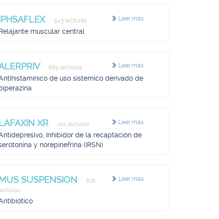
IPHSAFLEX
Leer más
543 lecturas
Relajante muscular central
ALERPRIV
Leer más
669 lecturas
Antihistamínico de uso sistémico derivado de
piperazina
LAFAXIN XR
Leer más
102 lecturas
Antidepresivo, Inhibidor de la recaptación de
serotonina y norepinefrina (IRSN)
MUS SUSPENSION
Leer más
616
lecturas
Antibiótico