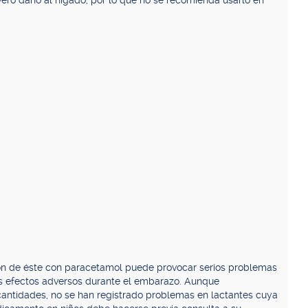
ero daño al hígado, por lo que no se recomienda usarlo en
ión de éste con paracetamol puede provocar serios problemas
s efectos adversos durante el embarazo. Aunque
antidades, no se han registrado problemas en lactantes cuya