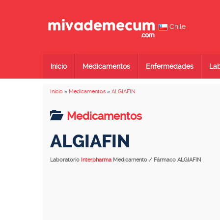
Chile
Inicio
Medicamentos
Enfermedades
Lab
Inicio
»
Medicamentos
»
ALGIAFIN
Medicamentos
ALGIAFIN
Laboratorio
Interpharma
Medicamento / Fármaco ALGIAFIN