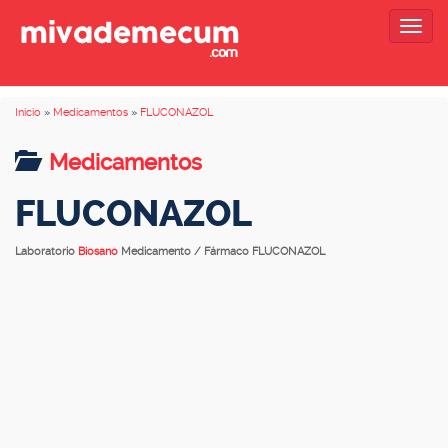
Togg
navig
Inicio
»
Medicamentos
»
FLUCONAZOL
Medicamentos
FLUCONAZOL
Laboratorio
Biosano
Medicamento / Fármaco FLUCONAZOL