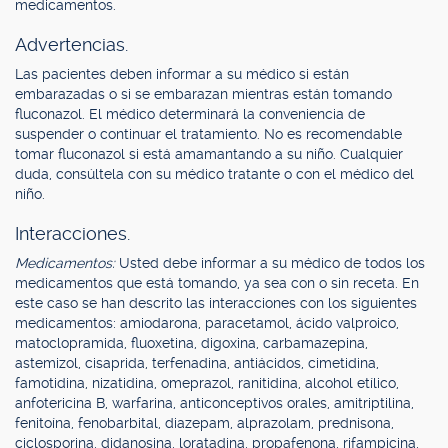
medicamentos.
Advertencias.
Las pacientes deben informar a su médico si están
embarazadas o si se embarazan mientras están tomando
fluconazol. El médico determinará la conveniencia de
suspender o continuar el tratamiento. No es recomendable
tomar fluconazol si está amamantando a su niño. Cualquier
duda, consúltela con su médico tratante o con el médico del
niño.
Interacciones.
Medicamentos:
Usted debe informar a su médico de todos los
medicamentos que está tomando, ya sea con o sin receta. En
este caso se han descrito las interacciones con los siguientes
medicamentos: amiodarona, paracetamol, ácido valproico,
matoclopramida, fluoxetina, digoxina, carbamazepina,
astemizol, cisaprida, terfenadina, antiácidos, cimetidina,
famotidina, nizatidina, omeprazol, ranitidina, alcohol etílico,
anfotericina B, warfarina, anticonceptivos orales, amitriptilina,
fenitoína, fenobarbital, diazepam, alprazolam, prednisona,
ciclosporina, didanosina, loratadina, propafenona, rifampicina,