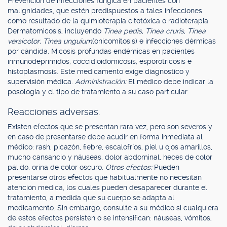
Prevención de infecciones fúngica en pacientes con
malignidades, que estén predispuestos a tales infecciones
como resultado de la quimioterapia citotóxica o radioterapia.
Dermatomicosis, incluyendo
Tinea pedis, Tinea cruris, Tinea
versicolor, Tinea unguium
(onicomitosis) e infecciones dérmicas
por cándida. Micosis profundas endémicas en pacientes
inmunodeprimidos, coccidioidomicosis, esporotricosis e
histoplasmosis. Este medicamento exige diagnóstico y
supervisión médica.
Administración:
El médico debe indicar la
posología y el tipo de tratamiento a su caso particular.
Reacciones adversas.
Existen efectos que se presentan rara vez, pero son severos y
en caso de presentarse debe acudir en forma inmediata al
médico: rash, picazón, fiebre, escalofríos, piel u ojos amarillos,
mucho cansancio y náuseas, dolor abdominal, heces de color
pálido, orina de color oscuro.
Otros efectos:
Pueden
presentarse otros efectos que habitualmente no necesitan
atención médica, los cuales pueden desaparecer durante el
tratamiento, a medida que su cuerpo se adapta al
medicamento. Sin embargo, consulte a su médico si cualquiera
de estos efectos persisten o se intensifican: náuseas, vómitos,