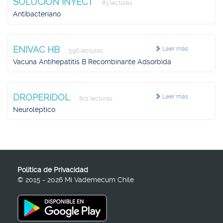
SOLUCION INYECT
83 lecturas
Antibacteriano
ENIVAC HB
Leer más
596 lecturas
Vacuna Antihepatitis B Recombinante Adsorbida
DROPERIDOL
Leer más
801 lecturas
Neuroléptico
Política de Privacidad
© 2015 - 2026 Mi Vademecum Chile