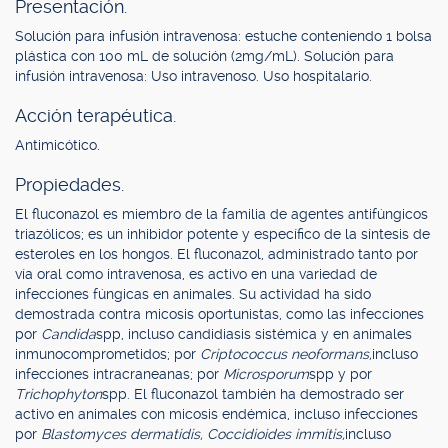
Presentación.
Solución para infusión intravenosa: estuche conteniendo 1 bolsa
plástica con 100 mL de solución (2mg/mL). Solución para
infusión intravenosa: Uso intravenoso. Uso hospitalario.
Acción terapéutica.
Antimicótico.
Propiedades.
El fluconazol es miembro de la familia de agentes antifúngicos
triazólicos; es un inhibidor potente y específico de la síntesis de
esteroles en los hongos. El fluconazol, administrado tanto por
vía oral como intravenosa, es activo en una variedad de
infecciones fúngicas en animales. Su actividad ha sido
demostrada contra micosis oportunistas, como las infecciones
por
Candida
spp, incluso candidiasis sistémica y en animales
inmunocomprometidos; por
Criptococcus neoformans,
incluso
infecciones intracraneanas; por
Microsporum
spp y por
Trichophyton
spp. El fluconazol también ha demostrado ser
activo en animales con micosis endémica, incluso infecciones
por
Blastomyces dermatidis, Coccidioides immitis,
incluso