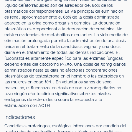
líquido cefalorraquídeo son de alrededor del 80% de los
plasmáticos correspondientes. La vía principal de eliminación
es renal; aproximadamente el 80% de la dosis administrada
aparece en la orina como droga sin cambios. La depuración
plasmática es proporcional a la depuración de creatinina. No
existen evidencias de metabolitos circulantes. La vida media de
eliminación prolongada permite la administración de una dosis
única en el tratamiento de la candidiasis vaginal y una dosis
diaria en el tratamiento de todas las demás indicaciones. El
fluconazol es altamente específico para las enzimas fúngicas
dependientes del citocromo P-450. Una dosis de 50mg diarios
administrados hasta 28 días no afectó las concentraciones
plasmáticas de testosterona en el hombre o las esteroides en
las mujeres en edad fértil. En voluntarios sanos de sexo
masculino, el fluconazol en dosis de 200 a 400mg diarios no
tuvo ningún efecto clínico significativo sobre los niveles
endógenos de esteroides o sobre la respuesta a la
estimulación con ACTH.
Indicaciones.
Candidiasis orofaríngea, esofágica, infecciones por cándida del
tracto urinario, peritonitis, y formas sistémicas de candidiasis.