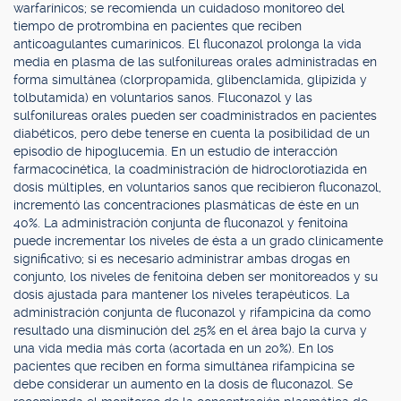
warfarínicos; se recomienda un cuidadoso monitoreo del
tiempo de protrombina en pacientes que reciben
anticoagulantes cumarínicos. El fluconazol prolonga la vida
media en plasma de las sulfonilureas orales administradas en
forma simultánea (clorpropamida, glibenclamida, glipizida y
tolbutamida) en voluntarios sanos. Fluconazol y las
sulfonilureas orales pueden ser coadministrados en pacientes
diabéticos, pero debe tenerse en cuenta la posibilidad de un
episodio de hipoglucemia. En un estudio de interacción
farmacocinética, la coadministración de hidroclorotiazida en
dosis múltiples, en voluntarios sanos que recibieron fluconazol,
incrementó las concentraciones plasmáticas de éste en un
40%. La administración conjunta de fluconazol y fenitoína
puede incrementar los niveles de ésta a un grado clínicamente
significativo; si es necesario administrar ambas drogas en
conjunto, los niveles de fenitoína deben ser monitoreados y su
dosis ajustada para mantener los niveles terapéuticos. La
administración conjunta de fluconazol y rifampicina da como
resultado una disminución del 25% en el área bajo la curva y
una vida media más corta (acortada en un 20%). En los
pacientes que reciben en forma simultánea rifampicina se
debe considerar un aumento en la dosis de fluconazol. Se