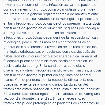
desaparecido. Un período inadecuado de tratamiento puede
llevar a una recurrencia de la infección activa. Los pacientes
con sida y meningitis criptocócica o candidiasis orofaríngea
recurrente por lo general requieren terapia de mantenimiento
para evitar la recaída. Adultos: en la meningitis criptocócica y
en las infecciones criptocócicas de otros parénquimas, la dosis
habitual es de 400mg en el primer día, seguidos por 200mg a
400mg una vez por día. La duración del tratamiento de
infecciones criptocócicas dependerá de la respuesta clínica y
micológica, pero el de las meningitis criptocócicas es en
general de 6 a 8 semanas. Prevención de las recaídas de las
meningitis criptocócicas en pacientes con sida: después de
haber recibido un curso completo de terapéutica primaria, el
fluconazol puede ser administrado indefinidamente en una
dosis diaria de 200mg. En la candidemia, candidiasis
diseminada y otras infecciones candidiásicas invasoras, la dosis
habitual es de 400mg el primer día seguidos por 200mg
diarios. Con dependencia de la respuesta clínica, esta dosis
puede incrementarse a 400mg diarios. La duración del
tratamiento estará basada en la respuesta clínica del paciente.
En la candidiasis orofaríngea la dosis habitual es de 50mg una
vez por día, durante 7 a 14 días. Si fuera necesario, el
tratamiento puede prolongarse en pacientes con compromiso