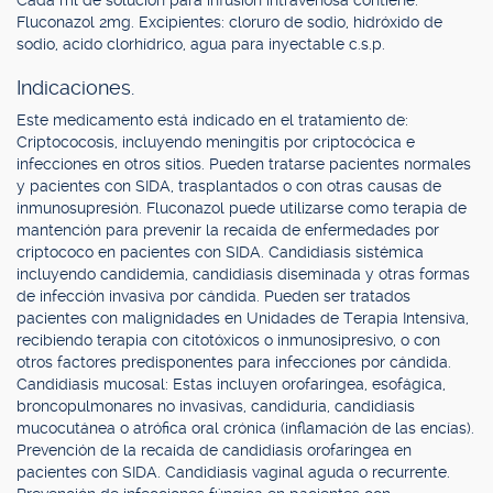
Cada ml de solución para infusión intravenosa contiene:
Fluconazol 2mg. Excipientes: cloruro de sodio, hidróxido de
sodio, acido clorhídrico, agua para inyectable c.s.p.
Indicaciones.
Este medicamento está indicado en el tratamiento de:
Criptococosis, incluyendo meningitis por criptocócica e
infecciones en otros sitios. Pueden tratarse pacientes normales
y pacientes con SIDA, trasplantados o con otras causas de
inmunosupresión. Fluconazol puede utilizarse como terapia de
mantención para prevenir la recaída de enfermedades por
criptococo en pacientes con SIDA. Candidiasis sistémica
incluyendo candidemia, candidiasis diseminada y otras formas
de infección invasiva por cándida. Pueden ser tratados
pacientes con malignidades en Unidades de Terapia Intensiva,
recibiendo terapia con citotóxicos o inmunosipresivo, o con
otros factores predisponentes para infecciones por cándida.
Candidiasis mucosal: Estas incluyen orofaríngea, esofágica,
broncopulmonares no invasivas, candiduria, candidiasis
mucocutánea o atrófica oral crónica (inflamación de las encías).
Prevención de la recaída de candidiasis orofaríngea en
pacientes con SIDA. Candidiasis vaginal aguda o recurrente.