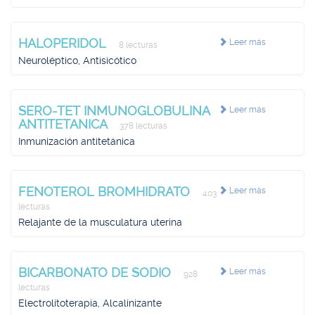
HALOPERIDOL
Leer más
8 lecturas
Neuroléptico, Antisicótico
SERO-TET INMUNOGLOBULINA
Leer más
ANTITETANICA
378 lecturas
Inmunización antitetánica
FENOTEROL BROMHIDRATO
Leer más
403
lecturas
Relajante de la musculatura uterina
BICARBONATO DE SODIO
Leer más
928
lecturas
Electrolitoterapia, Alcalinizante