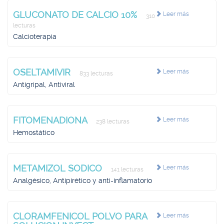
GLUCONATO DE CALCIO 10%
Leer más
310
lecturas
Calcioterapia
OSELTAMIVIR
Leer más
833 lecturas
Antigripal, Antiviral
FITOMENADIONA
Leer más
238 lecturas
Hemostático
METAMIZOL SODICO
Leer más
141 lecturas
Analgésico, Antipirético y anti-inflamatorio
CLORAMFENICOL POLVO PARA
Leer más