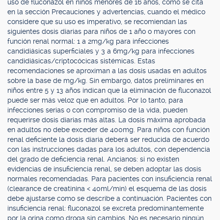
uso de fluconazol en niños menores de 16 años, como se cita
en la sección Precauciones y advertencias, cuando el médico
considere que su uso es imperativo, se recomiendan las
siguientes dosis diarias para niños de 1 año o mayores con
función renal normal: 1 a 2mg/kg para infecciones
candidiásicas superficiales y 3 a 6mg/kg para infecciones
candidiásicas/criptocócicas sistémicas. Estas
recomendaciones se aproximan a las dosis usadas en adultos
sobre la base de mg/kg. Sin embargo, datos preliminares en
niños entre 5 y 13 años indican que la eliminación de fluconazol
puede ser más veloz que en adultos. Por lo tanto, para
infecciones serias o con compromiso de la vida, pueden
requerirse dosis diarias más altas. La dosis máxima aprobada
en adultos no debe exceder de 400mg. Para niños con función
renal deficiente la dosis diaria deberá ser reducida de acuerdo
con las instrucciones dadas para los adultos, con dependencia
del grado de deficiencia renal. Ancianos: si no existen
evidencias de insuficiencia renal, se deben adoptar las dosis
normales recomendadas. Para pacientes con insuficiencia renal
(clearance de creatinina < 40ml/min) el esquema de las dosis
debe ajustarse como se describe a continuación. Pacientes con
insuficiencia renal: fluconazol se excreta predominantemente
por la orina como droga sin cambios. No es necesario ningún