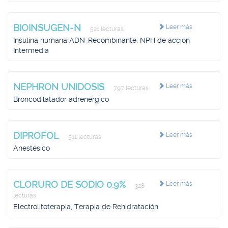
BIOINSUGEN-N
Leer más
521 lecturas
Insulina humana ADN-Recombinante, NPH de acción
Intermedia
NEPHRON UNIDOSIS
Leer más
797 lecturas
Broncodilatador adrenérgico
DIPROFOL
Leer más
511 lecturas
Anestésico
CLORURO DE SODIO 0.9%
Leer más
328
lecturas
Electrolitoterapia, Terapia de Rehidratación