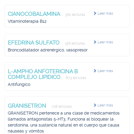
CIANOCOBALAMINA
Leer más
561 lecturas
Vitaminoterapia B12
EFEDRINA SULFATO
Leer más
156 lecturas
Broncodilatador adrenérgico, vasopresor
L-AMPHO ANFOTERICINA B
Leer más
COMPLEJO LIPIDICO
873 lecturas
Antifúngico
GRANISETRON
Leer más
728 lecturas
GRANISETRON pertenece a una clase de medicamentos
llamados antagonistas 5-HT3, Funciona al bloquear la
serotonina, una sustancia natural en el cuerpo que causa
náuseas y vómitos