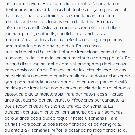
inmunitario severo. En la candidiasis atrófica (asociada con
dentaduras postizas), la dosis habitual es de 50mg una vez al
día durante 14 días, administrada simultáneamente con
medidas antisépticas locales en la dentadura. En otras
infecciones candidiásicas en mucosas (excepto candidiasis
vaginal), por ej., esofagitis, candiduria y candidiasis
mucocutánea, la dosis habitual efectiva es de 50mg diarios
administrados durante 14 a 30 días. En los casos
inusitadamente difíciles de tratar de infecciones candidiásicas
mucosas, la dosis puede ser incrementada a 100mg por día. En
la candidiasis vaginal debe administrarse 150mg de fluconazol
como dosis oral única. Prevención de las infecciones fúngicas
en pacientes con enfermedades malignas: la dosis debe ser de
50mg administrada una vez por día, mientras el paciente está
en riesgo de infectarse como consecuencia de la quimioterapia
citotóxica o de la radioterapia. Para dermatomicosis, incluso
tinea del cuerpo, del pie, crural o infecciones por cándida, la
dosis recomendada es 150mg, una vez por semana. La
duración del tratamiento es normalmente de 2 a 4 semanas,
pero la tinea pedis puede requerir hasta 6 semanas. Para
pitiriasis versicolor, la dosis recomendada es de 50mg/día,
durante 2 a 4 semanas. Niños: a pesar de no recomendarse el