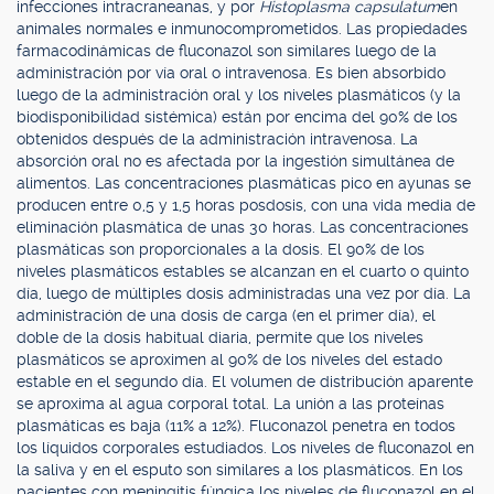
infecciones intracraneanas, y por
Histoplasma capsulatum
en
animales normales e inmunocomprometidos. Las propiedades
farmacodinámicas de fluconazol son similares luego de la
administración por vía oral o intravenosa. Es bien absorbido
luego de la administración oral y los niveles plasmáticos (y la
biodisponibilidad sistémica) están por encima del 90% de los
obtenidos después de la administración intravenosa. La
absorción oral no es afectada por la ingestión simultánea de
alimentos. Las concentraciones plasmáticas pico en ayunas se
producen entre 0,5 y 1,5 horas posdosis, con una vida media de
eliminación plasmática de unas 30 horas. Las concentraciones
plasmáticas son proporcionales a la dosis. El 90% de los
niveles plasmáticos estables se alcanzan en el cuarto o quinto
día, luego de múltiples dosis administradas una vez por día. La
administración de una dosis de carga (en el primer día), el
doble de la dosis habitual diaria, permite que los niveles
plasmáticos se aproximen al 90% de los niveles del estado
estable en el segundo día. El volumen de distribución aparente
se aproxima al agua corporal total. La unión a las proteínas
plasmáticas es baja (11% a 12%). Fluconazol penetra en todos
los líquidos corporales estudiados. Los niveles de fluconazol en
la saliva y en el esputo son similares a los plasmáticos. En los
pacientes con meningitis fúngica los niveles de fluconazol en el