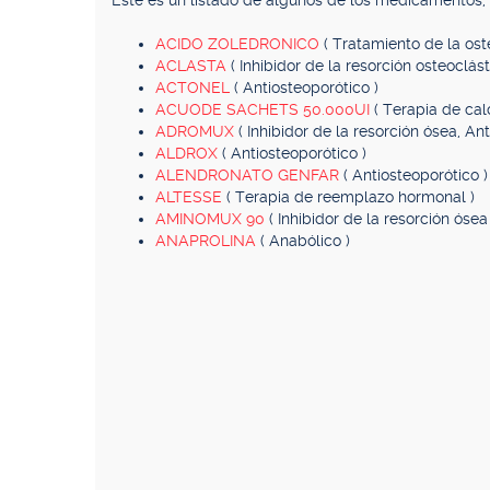
Este es un listado de algunos de los medicamentos
ACIDO ZOLEDRONICO
( Tratamiento de la ost
ACLASTA
( Inhibidor de la resorción osteoclást
ACTONEL
( Antiosteoporótico )
ACUODE SACHETS 50.000UI
( Terapia de cal
ADROMUX
( Inhibidor de la resorción ósea, An
ALDROX
( Antiosteoporótico )
ALENDRONATO GENFAR
( Antiosteoporótico )
ALTESSE
( Terapia de reemplazo hormonal )
AMINOMUX 90
( Inhibidor de la resorción ósea 
ANAPROLINA
( Anabólico )