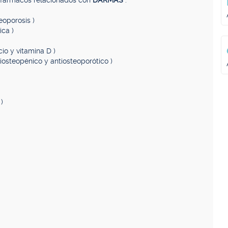
, fármacos relacionados con
DARMAS
.
eoporosis )
ica )
cio y vitamina D )
tiosteopénico y antiosteoporótico )
)