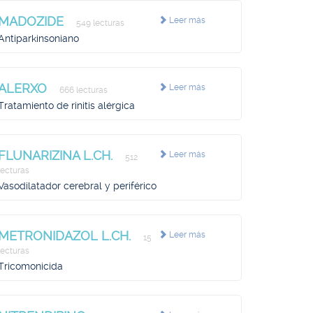
MADOZIDE
Leer más
549 lecturas
Antiparkinsoniano
ALERXO
Leer más
666 lecturas
Tratamiento de rinitis alérgica
FLUNARIZINA L.CH.
Leer más
512
lecturas
Vasodilatador cerebral y periférico
METRONIDAZOL L.CH.
Leer más
15
lecturas
Tricomonicida