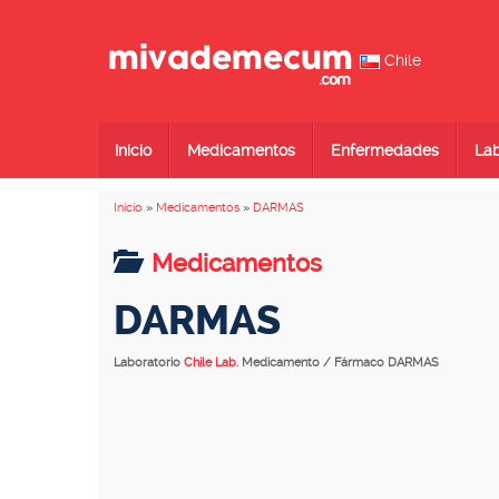
Chile
Inicio
Medicamentos
Enfermedades
Lab
Inicio
»
Medicamentos
»
DARMAS
Medicamentos
DARMAS
Laboratorio
Chile Lab.
Medicamento / Fármaco DARMAS