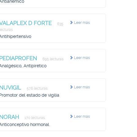
Antianémico
VALAPLEX D FORTE
Leer más
635
lecturas
Antihipertensivo
PEDIAPROFEN
Leer más
695 lecturas
Analgésico, Antipirético
NUVIGIL
Leer más
576 lecturas
Promotor del estado de vigilia
NORAH
Leer más
170 lecturas
Anticonceptivo hormonal