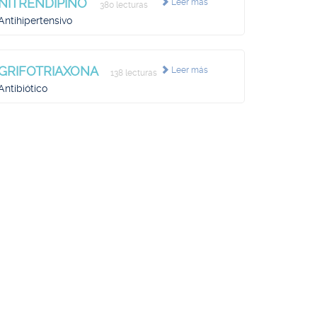
NITRENDIPINO
Leer más
380 lecturas
Antihipertensivo
GRIFOTRIAXONA
Leer más
138 lecturas
Antibiótico