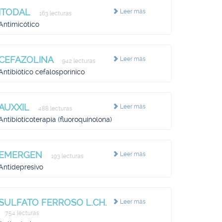
ITODAL
Leer más
163 lecturas
Antimicótico
CEFAZOLINA
Leer más
942 lecturas
Antibiótico cefalosporínico
AUXXIL
Leer más
488 lecturas
Antibioticoterapia (fluoroquinolona)
EMERGEN
Leer más
193 lecturas
Antidepresivo
SULFATO FERROSO L.CH.
Leer más
754 lecturas