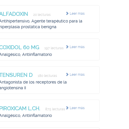
ALFADOXIN
Leer más
20 lecturas
Antihipertensivo, Agente terapéutico para la
hiperplasia prostática benigna
COXIDOL 60 MG
Leer más
197 lecturas
Analgésico, Antiinflamatorio
TENSUREN D
Leer más
180 lecturas
Antagonista de los receptores de la
angiotensina II
PIROXICAM L.CH.
Leer más
875 lecturas
Analgésico, Antiinflamatorio