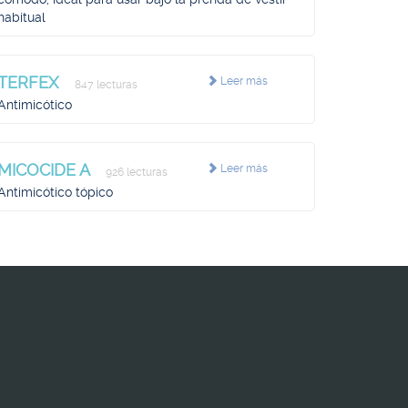
habitual
TERFEX
Leer más
847 lecturas
Antimicótico
MICOCIDE A
Leer más
926 lecturas
Antimicótico tópico