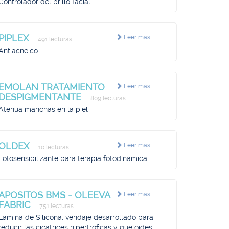
Controlador del brillo facial
PIPLEX
Leer más
491 lecturas
Antiacneico
EMOLAN TRATAMIENTO
Leer más
DESPIGMENTANTE
809 lecturas
Atenúa manchas en la piel
OLDEX
Leer más
10 lecturas
Fotosensibilizante para terapia fotodinámica
APOSITOS BMS - OLEEVA
Leer más
FABRIC
751 lecturas
Lámina de Silicona, vendaje desarrollado para
reducir las cicatrices hipertróficas y queloides