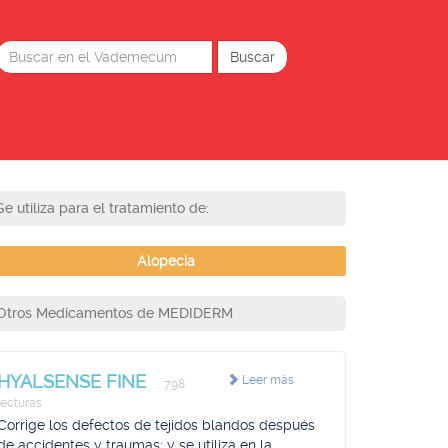
Se utiliza para el tratamiento de:
Alopecia
Otros Medicamentos de MEDIDERM
HYALSENSE FINE
Leer más
798
lecturas
Corrige los defectos de tejidos blandos después
de accidentes y traumas; y se utiliza en la