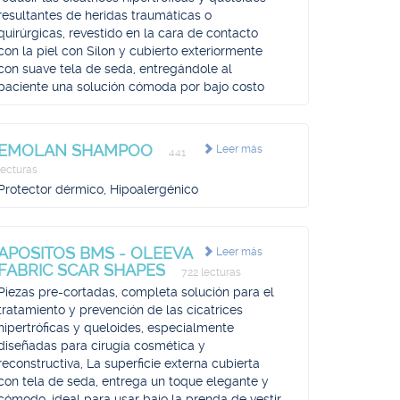
resultantes de heridas traumáticas o
quirúrgicas, revestido en la cara de contacto
con la piel con Silon y cubierto exteriormente
con suave tela de seda, entregándole al
paciente una solución cómoda por bajo costo
EMOLAN SHAMPOO
Leer más
441
lecturas
Protector dérmico, Hipoalergénico
APOSITOS BMS - OLEEVA
Leer más
FABRIC SCAR SHAPES
722 lecturas
Piezas pre-cortadas, completa solución para el
tratamiento y prevención de las cicatrices
hipertróficas y queloides, especialmente
diseñadas para cirugía cosmética y
reconstructiva, La superficie externa cubierta
con tela de seda, entrega un toque elegante y
cómodo, ideal para usar bajo la prenda de vestir