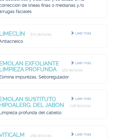
corrección de líneas finas o medianas y/o
arrugas faciales
LIMECLIN
Leer más
672 lecturas
Antiacneico
EMOLAN EXFOLIANTE
Leer más
LIMPIEZA PROFUNDA
562 lecturas
Elimina impurezas, Seboregulador
EMOLAN SUSTITUTO
Leer más
HIPOALERG. DEL JABON
708 lecturas
Limpieza profunda del cabello
VITICALM
Leer más
489 lecturas