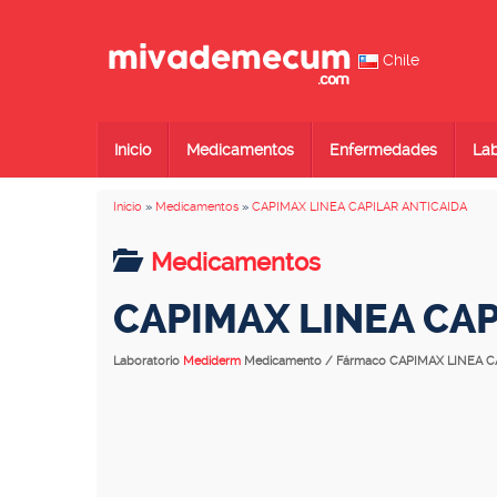
Chile
Inicio
Medicamentos
Enfermedades
Lab
Inicio
»
Medicamentos
»
CAPIMAX LINEA CAPILAR ANTICAIDA
Medicamentos
CAPIMAX LINEA CAP
Laboratorio
Mediderm
Medicamento / Fármaco CAPIMAX LINEA C