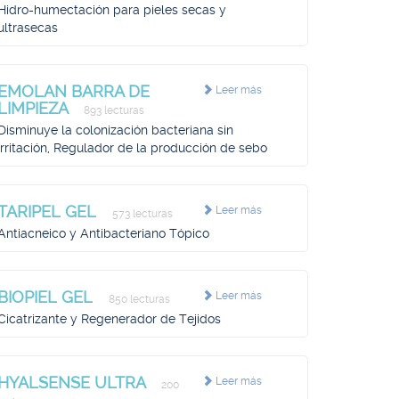
Hidro-humectación para pieles secas y
ultrasecas
EMOLAN BARRA DE
Leer más
LIMPIEZA
893 lecturas
Disminuye la colonización bacteriana sin
irritación, Regulador de la producción de sebo
TARIPEL GEL
Leer más
573 lecturas
Antiacneico y Antibacteriano Tópico
BIOPIEL GEL
Leer más
850 lecturas
Cicatrizante y Regenerador de Tejidos
HYALSENSE ULTRA
Leer más
200