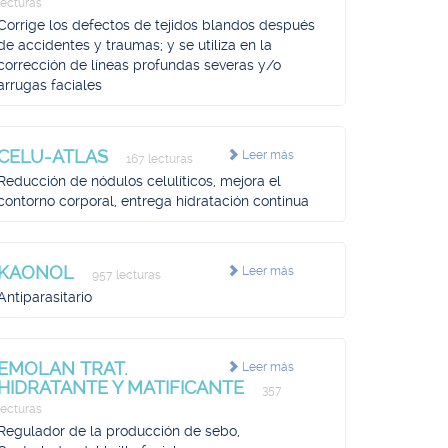
lecturas
Corrige los defectos de tejidos blandos después
de accidentes y traumas; y se utiliza en la
corrección de líneas profundas severas y/o
arrugas faciales
CELU-ATLAS
Leer más
167 lecturas
Reducción de nódulos celulíticos, mejora el
contorno corporal, entrega hidratación continua
KAONOL
Leer más
957 lecturas
Antiparasitario
EMOLAN TRAT.
Leer más
HIDRATANTE Y MATIFICANTE
357
lecturas
Regulador de la producción de sebo,