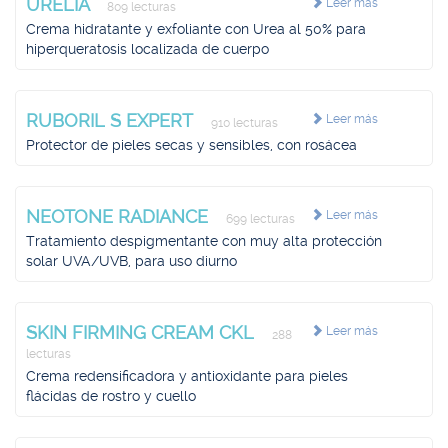
URELIA
Leer más
809 lecturas
Crema hidratante y exfoliante con Urea al 50% para
hiperqueratosis localizada de cuerpo
RUBORIL S EXPERT
Leer más
910 lecturas
Protector de pieles secas y sensibles, con rosácea
NEOTONE RADIANCE
Leer más
699 lecturas
Tratamiento despigmentante con muy alta protección
solar UVA/UVB, para uso diurno
SKIN FIRMING CREAM CKL
Leer más
288
lecturas
Crema redensificadora y antioxidante para pieles
flácidas de rostro y cuello