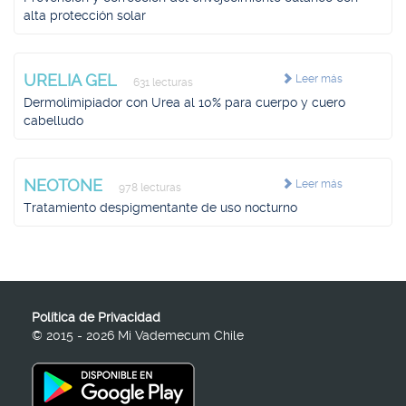
alta protección solar
URELIA GEL
Leer más
631 lecturas
Dermolimipiador con Urea al 10% para cuerpo y cuero
cabelludo
NEOTONE
Leer más
978 lecturas
Tratamiento despigmentante de uso nocturno
Política de Privacidad
© 2015 - 2026 Mi Vademecum Chile