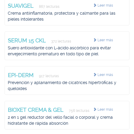
SUAVIGEL
Leer más
867 lecturas
Crema antiinflamatoria, protectora y calmante para las
pieles intolerantes
SERUM 15 CKL
Leer más
372 lecturas
Suero antioxidante con L-ácido ascórbico para evitar
envejecimiento prematuro en todo tipo de piel
EPI-DERM
Leer más
917 lecturas
Prevención y aplanamiento de cicatrices hipertróficas y
queloides
BIOXET CREMA & GEL
Leer más
756 lecturas
2 en 1 gel reductor del vello facial o corporal y crema
hidratante de rápida absorción