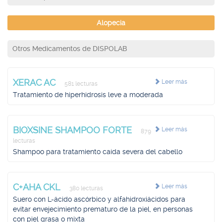
Alopecia
Otros Medicamentos de DISPOLAB
XERAC AC
Leer más
581 lecturas
Tratamiento de hiperhidrosis leve a moderada
BIOXSINE SHAMPOO FORTE
Leer más
879
lecturas
Shampoo para tratamiento caída severa del cabello
C+AHA CKL
Leer más
380 lecturas
Suero con L-ácido ascórbico y alfahidroxiácidos para
evitar envejecimiento prematuro de la piel, en personas
con piel grasa o mixta