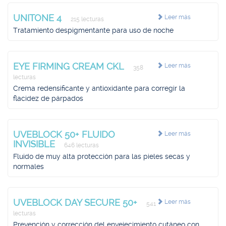
UNITONE 4
Leer más
215 lecturas
Tratamiento despigmentante para uso de noche
EYE FIRMING CREAM CKL
Leer más
358
lecturas
Crema redensificante y antioxidante para corregir la
flacidez de párpados
UVEBLOCK 50+ FLUIDO
Leer más
INVISIBLE
646 lecturas
Fluido de muy alta protección para las pieles secas y
normales
UVEBLOCK DAY SECURE 50+
Leer más
541
lecturas
Prevención y corrección del envejecimiento cutáneo con