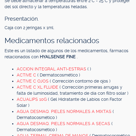
Se debe almacenar a temperaturas entre 2°C - 25°C y proteger
del sol directo y la temperaturas heladas.
Presentación.
Caja con 2 jeringas x 1ml.
Medicamentos relacionados
Este es un listado de algunos de los medicamentos, fármacos
relacionados con
HYALSENSE FINE
.
ACCION INTEGRAL ANTI-ESTRIAS
( )
ACTIVE C
( Dermatocosmético )
ACTIVE C OJOS
( Corrección contorno de ojos )
ACTIVE C XL FLUIDE
( Corrección primeras arrugas y
falta de luminosidad, tratamiento de día con filtro solar )
ACUALIPS 10G
( Gel Hidratante de Labios con Factor
Solar )
AGUA DESMAQ. PIELES NORMALES A MIXTAS
(
Dermatocosmético )
AGUA DESMAQ. PIELES NORMALES A SECAS
(
Dermatocosmético )
AGUA TERMAL CREMA DE MANOS
( Dermatocosmético