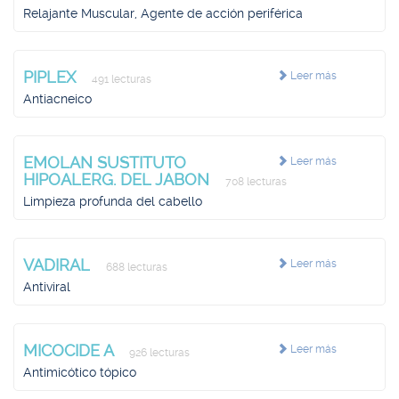
Relajante Muscular, Agente de acción periférica
PIPLEX
Leer más
491 lecturas
Antiacneico
EMOLAN SUSTITUTO
Leer más
HIPOALERG. DEL JABON
708 lecturas
Limpieza profunda del cabello
VADIRAL
Leer más
688 lecturas
Antiviral
MICOCIDE A
Leer más
926 lecturas
Antimicótico tópico