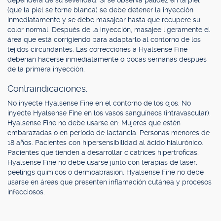
dependerá de su severidad. Si se observa palidez en la piel
(que la piel se torne blanca) se debe detener la inyección
inmediatamente y se debe masajear hasta que recupere su
color normal. Después de la inyección, masajee ligeramente el
área que está corrigiendo para adaptarlo al contorno de los
tejidos circundantes. Las correcciones a Hyalsense Fine
deberían hacerse inmediatamente o pocas semanas después
de la primera inyección.
Contraindicaciones.
No inyecte Hyalsense Fine en el contorno de los ojos. No
inyecte Hyalsense Fine en los vasos sanguíneos (intravascular).
Hyalsense Fine no debe usarse en: Mujeres que estén
embarazadas o en período de lactancia. Personas menores de
18 años. Pacientes con hipersensibilidad al ácido hialurónico.
Pacientes que tienden a desarrollar cicatrices hipertróficas.
Hyalsense Fine no debe usarse junto con terapias de láser,
peelings químicos o dermoabrasión. Hyalsense Fine no debe
usarse en áreas que presenten inflamación cutánea y procesos
infecciosos.