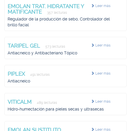
EMOLAN TRAT. HIDRATANTE Y
Leer más
MATIFICANTE
357 lecturas
Regulador de la producción de sebo, Controlador del
brillo facial
TARIPEL GEL
Leer más
573 lecturas
Antiacneico y Antibacteriano Tópico
PIPLEX
Leer más
491 lecturas
Antiacneico
VITICALM
Leer más
489 lecturas
Hidro-humectación para pieles secas y ultrasecas
EMOLAN SUSTITUTO
Leer más