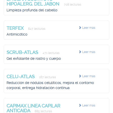
HIPOALERG. DEL JABON
708 lecturas
Limpieza profunda del cabello
TERFEX
Leer más
847 lecturas
Antimicótico
SCRUB-ATLAS
Leer más
471 lecturas
Gel exfoliante de rostro y cuerpo
CELU-ATLAS
Leer más
167 lecturas
Reducción de nódulos celulíticos, mejora el contorno
corporal, entrega hidratación continua
CAPIMAX LINEA CAPILAR
Leer más
ANTICAIDA
885 lecturas