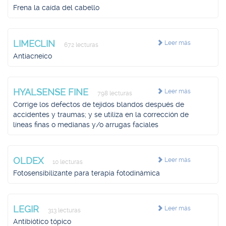
Frena la caída del cabello
LIMECLIN
Leer más
672 lecturas
Antiacneico
HYALSENSE FINE
Leer más
798 lecturas
Corrige los defectos de tejidos blandos después de
accidentes y traumas; y se utiliza en la corrección de
líneas finas o medianas y/o arrugas faciales
OLDEX
Leer más
10 lecturas
Fotosensibilizante para terapia fotodinámica
LEGIR
Leer más
313 lecturas
Antibiótico tópico