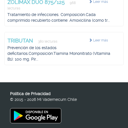
ZOLIMAX DUO 875/125
Leer más
968
lecturas
Tratamiento de infecciones. Composición.Cada
comprimido recubierto contiene: Amoxicilina (como tr...
TRIBUTAN
Leer más
380 lecturas
Prevención de los estados
deficitarios.Composición.Tiamina Mononitrato (Vitamina
B1): 100 mg. Pir...
Política de Privacidad
© 2015 - 2026 Mi Vademecum Chile