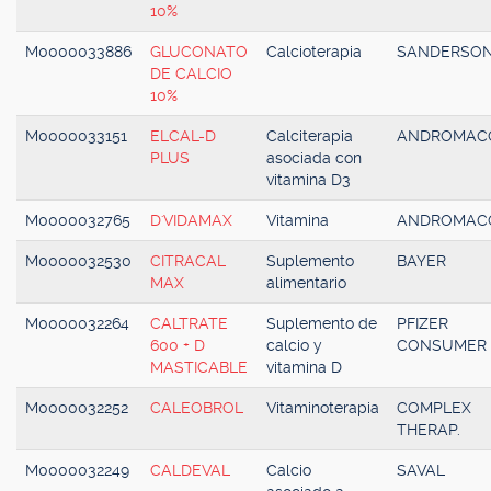
10%
M0000033886
GLUCONATO
Calcioterapia
SANDERSO
DE CALCIO
10%
M0000033151
ELCAL-D
Calciterapia
ANDROMAC
PLUS
asociada con
vitamina D3
M0000032765
D'VIDAMAX
Vitamina
ANDROMAC
M0000032530
CITRACAL
Suplemento
BAYER
MAX
alimentario
M0000032264
CALTRATE
Suplemento de
PFIZER
600 + D
calcio y
CONSUMER
MASTICABLE
vitamina D
M0000032252
CALEOBROL
Vitaminoterapia
COMPLEX
THERAP.
M0000032249
CALDEVAL
Calcio
SAVAL