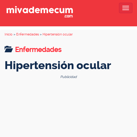
Togg
navig
Inicio
»
Enfermedades
»
Hipertensión ocular
Enfermedades
Hipertensión ocular
Publicidad