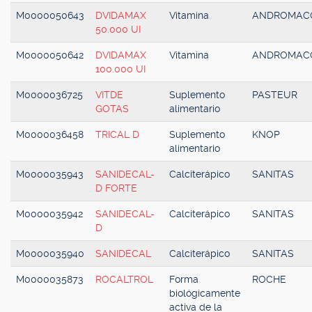
M0000050643
DVIDAMAX
Vitamina
ANDROMAC
50.000 UI
M0000050642
DVIDAMAX
Vitamina
ANDROMAC
100.000 UI
M0000036725
VITDE
Suplemento
PASTEUR
GOTAS
alimentario
M0000036458
TRICAL D
Suplemento
KNOP
alimentario
M0000035943
SANIDECAL-
Calciterápico
SANITAS
D FORTE
M0000035942
SANIDECAL-
Calciterápico
SANITAS
D
M0000035940
SANIDECAL
Calciterápico
SANITAS
M0000035873
ROCALTROL
Forma
ROCHE
biológicamente
activa de la