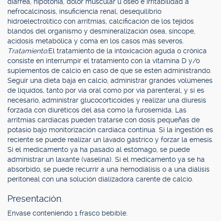
diarrea, hipotonía, dolor muscular u óseo e irritabilidad a
nefrocalcinosis, insuficiencia renal, desequilibrio
hidroelectrolítico con arritmias, calcificación de los tejidos
blandos del organismo y desmineralización ósea, síncope,
acidosis metabólica y coma en los casos más severos.
Tratamiento:
El tratamiento de la intoxicación aguda o crónica
consiste en interrumpir el tratamiento con la vitamina D y/o
suplementos de calcio en caso de que se estén administrando.
Seguir una dieta baja en calcio, administrar grandes volúmenes
de líquidos, tanto por vía oral como por vía parenteral, y si es
necesario, administrar glucocorticoides y realizar una diuresis
forzada con diuréticos del asa como la furosemida. Las
arritmias cardíacas pueden tratarse con dosis pequeñas de
potasio bajo monitorización cardíaca continua. Si la ingestión es
reciente se puede realizar un lavado gástrico y forzar la emesis.
Si el medicamento ya ha pasado al estómago, se puede
administrar un laxante (vaselina). Si el medicamento ya se ha
absorbido, se puede recurrir a una hemodiálisis o a una diálisis
peritoneal con una solución dializadora carente de calcio.
Presentación.
Envase conteniendo 1 frasco bebible.