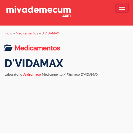
Togg
navig
Inicio
»
Medicamentos
»
D'VIDAMAX
Medicamentos
D'VIDAMAX
Laboratorio
Andromaco
Medicamento / Fármaco D'VIDAMAX