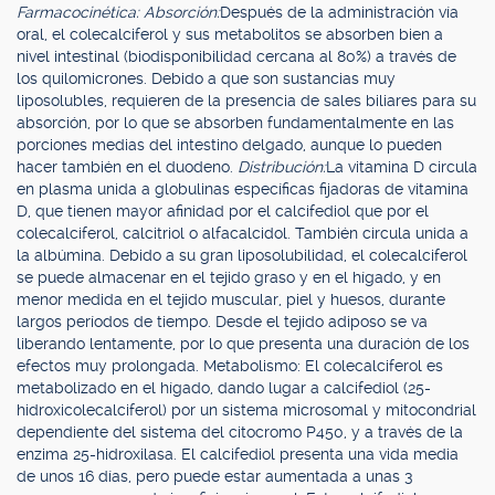
Farmacocinética: Absorción:
Después de la administración vía
oral, el colecalciferol y sus metabolitos se absorben bien a
nivel intestinal (biodisponibilidad cercana al 80%) a través de
los quilomicrones. Debido a que son sustancias muy
liposolubles, requieren de la presencia de sales biliares para su
absorción, por lo que se absorben fundamentalmente en las
porciones medias del intestino delgado, aunque lo pueden
hacer también en el duodeno.
Distribución:
La vitamina D circula
en plasma unida a globulinas específicas fijadoras de vitamina
D, que tienen mayor afinidad por el calcifediol que por el
colecalciferol, calcitriol o alfacalcidol. También circula unida a
la albúmina. Debido a su gran liposolubilidad, el colecalciferol
se puede almacenar en el tejido graso y en el hígado, y en
menor medida en el tejido muscular, piel y huesos, durante
largos períodos de tiempo. Desde el tejido adiposo se va
liberando lentamente, por lo que presenta una duración de los
efectos muy prolongada. Metabolismo: El colecalciferol es
metabolizado en el hígado, dando lugar a calcifediol (25-
hidroxicolecalciferol) por un sistema microsomal y mitocondrial
dependiente del sistema del citocromo P450, y a través de la
enzima 25-hidroxilasa. El calcifediol presenta una vida media
de unos 16 días, pero puede estar aumentada a unas 3