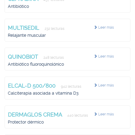
Antibiótico
MULTISEDIL
Leer más
232 lecturas
Relajante muscular
QUINOBIOT
Leer más
248 lecturas
Antibiótico fluoroquinolónico
ELCAL-D 500/800
Leer más
942 lecturas
Calciterapia asociada a vitamina D3
DERMAGLOS CREMA
Leer más
440 lecturas
Protector dérmico