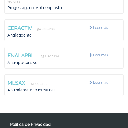
lecturas
Progestágeno, Antineoplásico
CERACTIV
Leer más
94 lecturas
Antifatigante
ENALAPRIL
Leer más
352 lecturas
Antihipertensivo
MESAX
Leer más
39 lecturas
Antiinflamatorio intestinal
Política de Privacidad