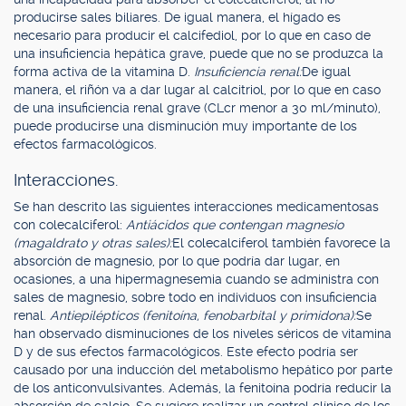
producirse sales biliares. De igual manera, el hígado es
necesario para producir el calcifediol, por lo que en caso de
una insuficiencia hepática grave, puede que no se produzca la
forma activa de la vitamina D.
Insuficiencia renal:
De igual
manera, el riñón va a dar lugar al calcitriol, por lo que en caso
de una insuficiencia renal grave (CLcr menor a 30 ml/minuto),
puede producirse una disminución muy importante de los
efectos farmacológicos.
Interacciones.
Se han descrito las siguientes interacciones medicamentosas
con colecalciferol:
Antiácidos que contengan magnesio
(magaldrato y otras sales):
El colecalciferol también favorece la
absorción de magnesio, por lo que podría dar lugar, en
ocasiones, a una hipermagnesemia cuando se administra con
sales de magnesio, sobre todo en individuos con insuficiencia
renal.
Antiepilépticos (fenitoína, fenobarbital y primidona):
Se
han observado disminuciones de los niveles séricos de vitamina
D y de sus efectos farmacológicos. Este efecto podría ser
causado por una inducción del metabolismo hepático por parte
de los anticonvulsivantes. Además, la fenitoína podría reducir la