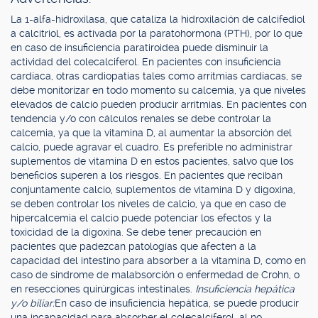
La 1-alfa-hidroxilasa, que cataliza la hidroxilación de calcifediol
a calcitriol, es activada por la paratohormona (PTH), por lo que
en caso de insuficiencia paratiroidea puede disminuir la
actividad del colecalciferol. En pacientes con insuficiencia
cardíaca, otras cardiopatías tales como arritmias cardíacas, se
debe monitorizar en todo momento su calcemia, ya que niveles
elevados de calcio pueden producir arritmias. En pacientes con
tendencia y/o con cálculos renales se debe controlar la
calcemia, ya que la vitamina D, al aumentar la absorción del
calcio, puede agravar el cuadro. Es preferible no administrar
suplementos de vitamina D en estos pacientes, salvo que los
beneficios superen a los riesgos. En pacientes que reciban
conjuntamente calcio, suplementos de vitamina D y digoxina,
se deben controlar los niveles de calcio, ya que en caso de
hipercalcemia el calcio puede potenciar los efectos y la
toxicidad de la digoxina. Se debe tener precaución en
pacientes que padezcan patologías que afecten a la
capacidad del intestino para absorber a la vitamina D, como en
caso de síndrome de malabsorción o enfermedad de Crohn, o
en resecciones quirúrgicas intestinales.
Insuficiencia hepática
y/o biliar:
En caso de insuficiencia hepática, se puede producir
una incapacidad para absorber el colecalciferol, al no