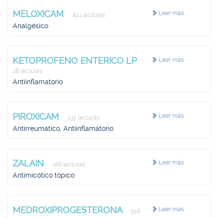
MELOXICAM
Leer más
841 lecturas
Analgésico
KETOPROFENO ENTERICO LP
Leer más
28 lecturas
Antiinflamatorio
PIROXICAM
Leer más
135 lecturas
Antirreumático, Antiinflamatorio
ZALAIN
Leer más
188 lecturas
Antimicótico tópico
MEDROXIPROGESTERONA
Leer más
518