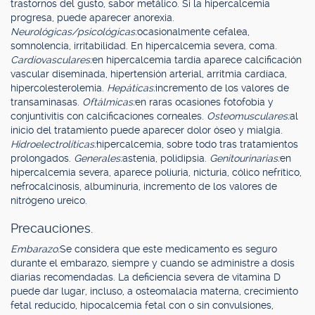
trastornos del gusto, sabor metálico. Si la hipercalcemia
progresa, puede aparecer anorexia.
Neurológicas/psicológicas:
ocasionalmente cefalea,
somnolencia, irritabilidad. En hipercalcemia severa, coma.
Cardiovasculares:
en hipercalcemia tardía aparece calcificación
vascular diseminada, hipertensión arterial, arritmia cardíaca,
hipercolesterolemia.
Hepáticas:
incremento de los valores de
transaminasas.
Oftálmicas:
en raras ocasiones fotofobia y
conjuntivitis con calcificaciones corneales.
Osteomusculares:
al
inicio del tratamiento puede aparecer dolor óseo y mialgia.
Hidroelectrolíticas:
hipercalcemia, sobre todo tras tratamientos
prolongados.
Generales:
astenia, polidipsia.
Genitourinarias:
en
hipercalcemia severa, aparece poliuria, nicturia, cólico nefrítico,
nefrocalcinosis, albuminuria, incremento de los valores de
nitrógeno ureico.
Precauciones.
Embarazo:
Se considera que este medicamento es seguro
durante el embarazo, siempre y cuando se administre a dosis
diarias recomendadas. La deficiencia severa de vitamina D
puede dar lugar, incluso, a osteomalacia materna, crecimiento
fetal reducido, hipocalcemia fetal con o sin convulsiones,