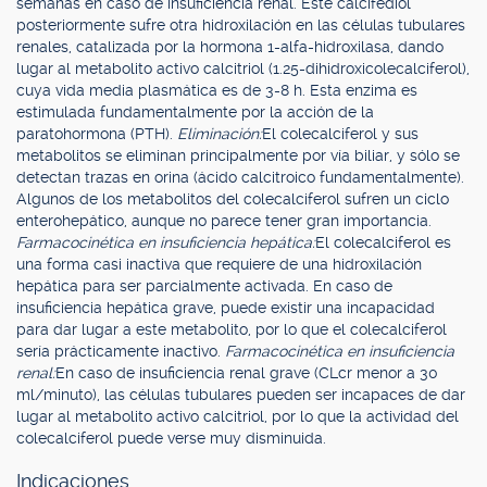
semanas en caso de insuficiencia renal. Este calcifediol
posteriormente sufre otra hidroxilación en las células tubulares
renales, catalizada por la hormona 1-alfa-hidroxilasa, dando
lugar al metabolito activo calcitriol (1.25-dihidroxicolecalciferol),
cuya vida media plasmática es de 3-8 h. Esta enzima es
estimulada fundamentalmente por la acción de la
paratohormona (PTH).
Eliminación:
El colecalciferol y sus
metabolitos se eliminan principalmente por vía biliar, y sólo se
detectan trazas en orina (ácido calcitroico fundamentalmente).
Algunos de los metabolitos del colecalciferol sufren un ciclo
enterohepático, aunque no parece tener gran importancia.
Farmacocinética en insuficiencia hepática:
El colecalciferol es
una forma casi inactiva que requiere de una hidroxilación
hepática para ser parcialmente activada. En caso de
insuficiencia hepática grave, puede existir una incapacidad
para dar lugar a este metabolito, por lo que el colecalciferol
sería prácticamente inactivo.
Farmacocinética en insuficiencia
renal:
En caso de insuficiencia renal grave (CLcr menor a 30
ml/minuto), las células tubulares pueden ser incapaces de dar
lugar al metabolito activo calcitriol, por lo que la actividad del
colecalciferol puede verse muy disminuida.
Indicaciones.