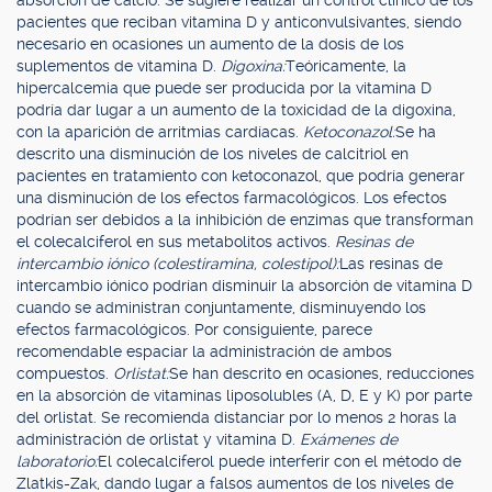
absorción de calcio. Se sugiere realizar un control clínico de los
pacientes que reciban vitamina D y anticonvulsivantes, siendo
necesario en ocasiones un aumento de la dosis de los
suplementos de vitamina D.
Digoxina:
Teóricamente, la
hipercalcemia que puede ser producida por la vitamina D
podría dar lugar a un aumento de la toxicidad de la digoxina,
con la aparición de arritmias cardíacas.
Ketoconazol:
Se ha
descrito una disminución de los niveles de calcitriol en
pacientes en tratamiento con ketoconazol, que podría generar
una disminución de los efectos farmacológicos. Los efectos
podrían ser debidos a la inhibición de enzimas que transforman
el colecalciferol en sus metabolitos activos.
Resinas de
intercambio iónico (colestiramina, colestipol):
Las resinas de
intercambio iónico podrían disminuir la absorción de vitamina D
cuando se administran conjuntamente, disminuyendo los
efectos farmacológicos. Por consiguiente, parece
recomendable espaciar la administración de ambos
compuestos.
Orlistat:
Se han descrito en ocasiones, reducciones
en la absorción de vitaminas liposolubles (A, D, E y K) por parte
del orlistat. Se recomienda distanciar por lo menos 2 horas la
administración de orlistat y vitamina D.
Exámenes de
laboratorio:
El colecalciferol puede interferir con el método de
Zlatkis-Zak, dando lugar a falsos aumentos de los niveles de