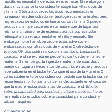
raquitismo neonatal y defectos en el esmalte. Sin embargo, a
dosis muy altas se la considera teratogénica. Altas dosis de
vitamina D (de 4 a 15 veces las dosis recomendadas en
humanos) han demostrado ser teratogénicas en animales, pero
hay escasez de estudios en humanos. La vitamina D puede
producir una hipercalcemia en la madre que dé lugar, así
mismo, a un síndrome de estenosis aórtica supravalvular,
retinopatía y a retraso mental en el niño y neonato. Sin
embargo, no se han observado efectos adversos en
embarazadas con altas dosis de vitamina D (alrededor de
100.000 UI). Uso contraindicado a altas dosis.
Lactancia:
El
colecalciferol se excreta en pequeñas cantidades en la leche
materna. Sin embargo, la ingestión materna de altas dosis
puede dar lugar a niveles altos de calcitriol en leche y producir
hipercalcemia en el lactante. Aunque el uso de la vitamina D
como suplemento se considera compatible con la lactancia, se
recomienda monitorizar la calcemia del lactante en el caso de
que la madre reciba dosis altas de colecalciferol.
Efectos
sobre la capacidad para conducir y utilizar máquinas
: No se
han realizado estudios sobre la capacidad para conducir y
utilizar máquinas.
Advertencias.