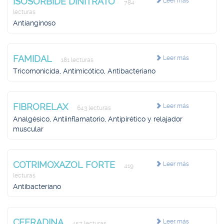
ISOSORBIDE DINITRATO
Leer más
784
lecturas
Antianginoso
FAMIDAL
Leer más
181 lecturas
Tricomonicida, Antimicótico, Antibacteriano
FIBRORELAX
Leer más
643 lecturas
Analgésico, Antiinflamatorio, Antipirético y relajador
muscular
COTRIMOXAZOL FORTE
Leer más
419
lecturas
Antibacteriano
CEFRADINA
Leer más
457 lecturas