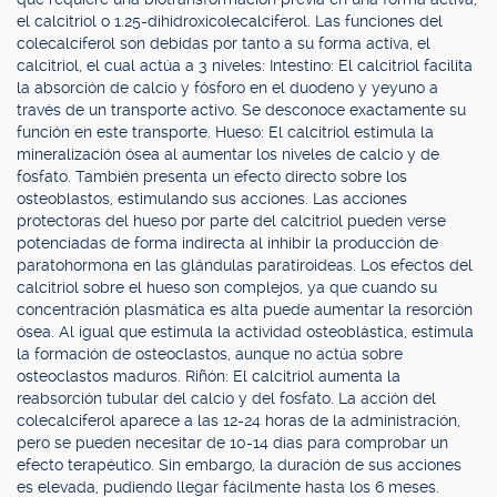
el calcitriol o 1.25-dihidroxicolecalciferol. Las funciones del
colecalciferol son debidas por tanto a su forma activa, el
calcitriol, el cual actúa a 3 niveles: Intestino: El calcitriol facilita
la absorción de calcio y fósforo en el duodeno y yeyuno a
través de un transporte activo. Se desconoce exactamente su
función en este transporte. Hueso: El calcitriol estimula la
mineralización ósea al aumentar los niveles de calcio y de
fosfato. También presenta un efecto directo sobre los
osteoblastos, estimulando sus acciones. Las acciones
protectoras del hueso por parte del calcitriol pueden verse
potenciadas de forma indirecta al inhibir la producción de
paratohormona en las glándulas paratiroideas. Los efectos del
calcitriol sobre el hueso son complejos, ya que cuando su
concentración plasmática es alta puede aumentar la resorción
ósea. Al igual que estimula la actividad osteoblástica, estimula
la formación de osteoclastos, aunque no actúa sobre
osteoclastos maduros. Riñón: El calcitriol aumenta la
reabsorción tubular del calcio y del fosfato. La acción del
colecalciferol aparece a las 12-24 horas de la administración,
pero se pueden necesitar de 10-14 días para comprobar un
efecto terapéutico. Sin embargo, la duración de sus acciones
es elevada, pudiendo llegar fácilmente hasta los 6 meses.