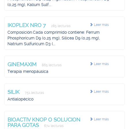
(0,25 mg), Kalium Sulf...
IKOPLEX NRO 7
Leer más
285 lecturas
Composición.Cada comprimido contiene: Ferrum
Phosphoricum D9 (0,25 mg), Silicea D9 (0,25 mg),
Natrium Sulfuricum D3 (...
GINEMAXIM
Leer más
865 lecturas
Terapia menopáusica
SILIK
Leer más
751 lecturas
Antialopécico
BIOACTIV KNOP O SOLUCION
Leer más
PARA GOTAS
674 lecturas