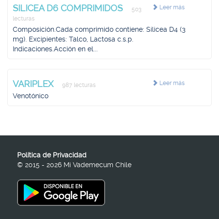
SILICEA D6 COMPRIMIDOS
Leer más
503
lecturas
Composición.Cada comprimido contiene: Silicea D4 (3
mg). Excipientes: Talco, Lactosa c.s.p.
Indicaciones.Acción en el...
VARIPLEX
Leer más
987 lecturas
Venotónico
Política de Privacidad
© 2015 - 2026 Mi Vademecum Chile