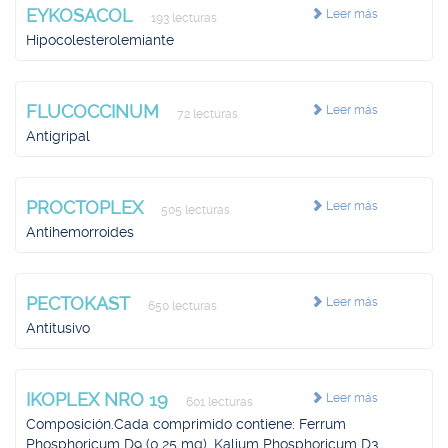
EYKOSACOL
Leer más
193 lecturas
Hipocolesterolemiante
FLUCOCCINUM
Leer más
72 lecturas
Antigripal
PROCTOPLEX
Leer más
505 lecturas
Antihemorroides
PECTOKAST
Leer más
650 lecturas
Antitusivo
IKOPLEX NRO 19
Leer más
601 lecturas
Composición.Cada comprimido contiene: Ferrum
Phosphoricum D9 (0,25 mg), Kalium Phosphoricum D3