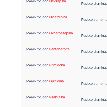
Maraviroc con
Nevirapina
Posible disminuc
Maraviroc con
Nicardipina
Posible aumento
Maraviroc con
Oxcarbazepina
Posible disminuc
Maraviroc con
Pentobarbital
Posible disminuc
Maraviroc con
Primidona
Posible disminuc
Maraviroc con
Quinidina
Posible aumento
Maraviroc con
Rifabutina
Posible disminuc