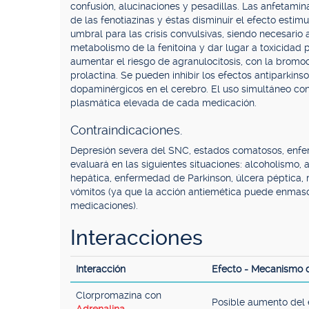
confusión, alucinaciones y pesadillas. Las anfetamin
de las fenotiazinas y éstas disminuir el efecto estim
umbral para las crisis convulsivas, siendo necesario a
metabolismo de la fenitoína y dar lugar a toxicidad p
aumentar el riesgo de agranulocitosis, con la bromo
prolactina. Se pueden inhibir los efectos antiparkin
dopaminérgicos en el cerebro. El uso simultáneo co
plasmática elevada de cada medicación.
Contraindicaciones.
Depresión severa del SNC, estados comatosos, enfer
evaluará en las siguientes situaciones: alcoholismo, 
hepática, enfermedad de Parkinson, úlcera péptica, r
vómitos (ya que la acción antiemética puede enmasc
medicaciones).
Interacciones
Interacción
Efecto - Mecanismo 
Clorpromazina con
Posible aumento del 