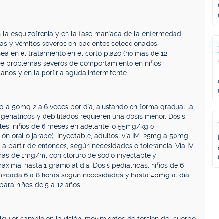
en la esquizofrenia y en la fase maníaca de la enfermedad
as y vómitos severos en pacientes seleccionados.
nea en el tratamiento en el corto plazo (no más de 12
 de problemas severos de comportamiento en niños
anos y en la porfiria aguda intermitente.
10 a 50mg 2 a 6 veces por día, ajustando en forma gradual la
geriátricos y debilitados requieren una dosis menor. Dosis
ales, niños de 6 meses en adelante: 0,55mg/kg o
ón oral o jarabe). Inyectable, adultos: vía IM: 25mg a 50mg
h a partir de entonces, según necesidades o tolerancia. Vía IV:
ás de 1mg/ml con cloruro de sodio inyectable y
xima: hasta 1 gramo al día. Dosis pediátricas, niños de 6
m2cada 6 a 8 horas según necesidades y hasta 40mg al día
para niños de 5 a 12 años.
lquier cambio en la visión, movimientos de torsión del cuerpo