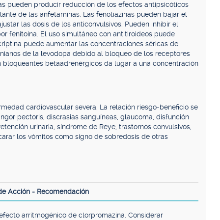
as pueden producir reducción de los efectos antipsicóticos
ulante de las anfetaminas. Las fenotiazinas pueden bajar el
justar las dosis de los anticonvulsivos. Pueden inhibir el
or fenitoína. El uso simultáneo con antitiroideos puede
criptina puede aumentar las concentraciones séricas de
sonianos de la levodopa debido al bloqueo de los receptores
n bloqueantes betaadrenérgicos da lugar a una concentración
medad cardiovascular severa. La relación riesgo-beneficio se
angor pectoris, discrasias sanguíneas, glaucoma, disfunción
etención urinaria, síndrome de Reye, trastornos convulsivos,
arar los vómitos como signo de sobredosis de otras
de Acción - Recomendación
efecto arritmogénico de clorpromazina. Considerar