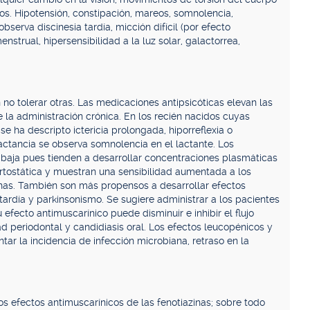
os. Hipotensión, constipación, mareos, somnolencia,
erva discinesia tardía, micción difícil (por efecto
enstrual, hipersensibilidad a la luz solar, galactorrea,
no tolerar otras. Las medicaciones antipsicóticas elevan las
 la administración crónica. En los recién nacidos cuyas
se ha descripto ictericia prolongada, hiporreflexia o
lactancia se observa somnolencia en el lactante. Los
s baja pues tienden a desarrollar concentraciones plasmáticas
rtostática y muestran una sensibilidad aumentada a los
inas. También son más propensos a desarrollar efectos
tardía y parkinsonismo. Se sugiere administrar a los pacientes
 efecto antimuscarínico puede disminuir e inhibir el flujo
dad periodontal y candidiasis oral. Los efectos leucopénicos y
ar la incidencia de infección microbiana, retraso en la
los efectos antimuscarínicos de las fenotiazinas; sobre todo