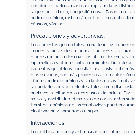
por efectos parkinsonianos extrapiramidales distónic
sequedad de boca, congestión nasal. Raramente se obs
antimuscarínico), rash cutáneo, trastornos del ciclo m
náuseas, vómitos.
Precauciones y advertencias.
Los pacientes que no toleran una fenotiazina pueden 
concentraciones de prolactina, que persisten durante
madres recibieron fenotiazinas al final del embarazo 
hiperreflexia y efectos extrapiramidales. Durante la 
pacientes geriátricos necesitan una dosis inicial má
más elevadas, son más propensos a la hipotensión o
efectos antimuscarínicos y sedantes de las fenotiaz
secundarios extrapiramidales, tales como discinesia 
ancianos la mitad de la dosis usual del adulto. Por su
salival y contribuir al desarrollo de caries, enferme
trombocitopénicos de las fenotiazinas pueden aument
cicatrización y hemorragia gingival.
Interacciones.
Los antihistamínicos y antimuscarínicos intensifican 