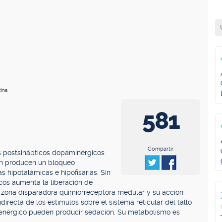
ina
581
.
Compartir
s postsinápticos dopaminérgicos
én producen un bloqueo
 hipotalámicas e hipofisarias. Sin
cos aumenta la liberación de
la zona disparadora quimiorreceptora medular y su acción
directa de los estímulos sobre el sistema reticular del tallo
renérgico pueden producir sedación. Su metabolismo es