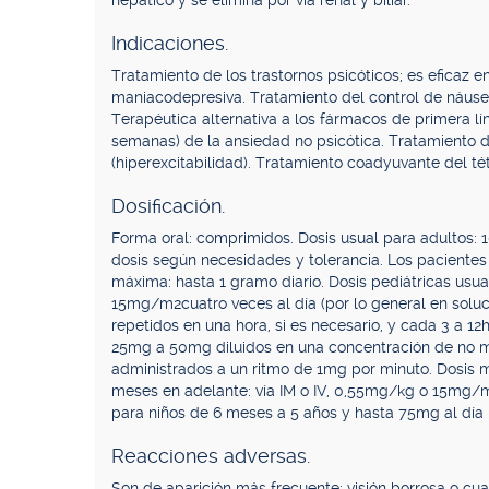
hepático y se elimina por vía renal y biliar.
Indicaciones.
Tratamiento de los trastornos psicóticos; es eficaz 
maniacodepresiva. Tratamiento del control de náuse
Terapéutica alternativa a los fármacos de primera lí
semanas) de la ansiedad no psicótica. Tratamiento
(hiperexcitabilidad). Tratamiento coadyuvante del tét
Dosificación.
Forma oral: comprimidos. Dosis usual para adultos: 
dosis según necesidades y tolerancia. Los pacientes 
máxima: hasta 1 gramo diario. Dosis pediátricas usu
15mg/m2cuatro veces al día (por lo general en soluci
repetidos en una hora, si es necesario, y cada 3 a 12
25mg a 50mg diluidos en una concentración de no m
administrados a un ritmo de 1mg por minuto. Dosis má
meses en adelante: vía IM o IV, 0,55mg/kg o 15mg/
para niños de 6 meses a 5 años y hasta 75mg al día 
Reacciones adversas.
Son de aparición más frecuente: visión borrosa o cua