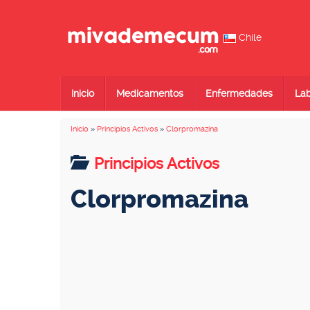
Chile
Inicio
Medicamentos
Enfermedades
Lab
Inicio
»
Principios Activos
»
Clorpromazina
Principios Activos
Clorpromazina