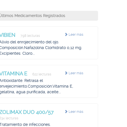
Últimos Medicamentos Registrados
VIBIEN
Leer más
798 lecturas
Alivio del enrojecimiento del ojo.
Composición.Nafazolina Clorhidrato 0,12 mg.
Excipientes: Cloro...
VITAMINA E
Leer más
622 lecturas
Antioxidante. Retrasa el
envejecimiento.Composición.Vitamina E,
gelatina, agua purificada, aceite...
ZOLIMAX DUO 400/57
Leer más
634 lecturas
Tratamiento de infecciones.