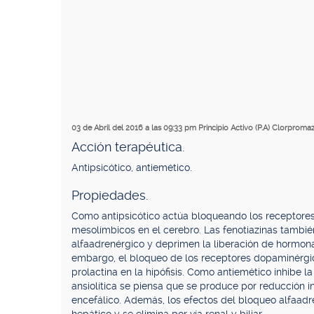
03 de Abril del 2016 a las 09:33 pm
Principio Activo (P.A) Clorpromaz
Acción terapéutica.
Antipsicótico, antiemético.
Propiedades.
Como antipsicótico actúa bloqueando los receptore
mesolímbicos en el cerebro. Las fenotiazinas tambi
alfaadrenérgico y deprimen la liberación de hormonas
embargo, el bloqueo de los receptores dopaminérgi
prolactina en la hipófisis. Como antiemético inhibe 
ansiolítica se piensa que se produce por reducción in
encefálico. Además, los efectos del bloqueo alfaad