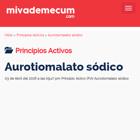
Togg
navig
Inicio
»
Principios Activos
»
Aurotiomalato sódico
Principios Activos
Aurotiomalato sódico
03 de Abril del 2016 a las 09:47 pm
Principio Activo (P.A) Aurotiomalato sódico