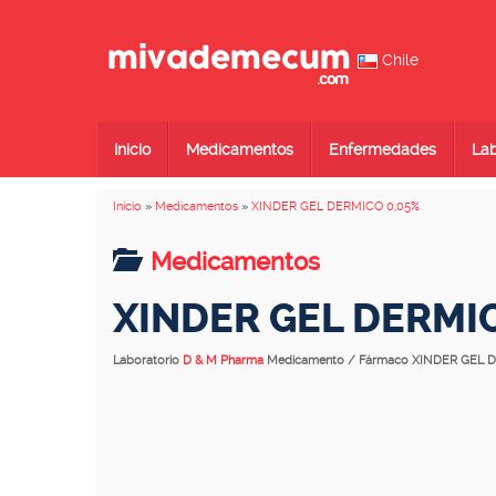
Chile
Inicio
Medicamentos
Enfermedades
Lab
Inicio
»
Medicamentos
»
XINDER GEL DERMICO 0,05%
Medicamentos
XINDER GEL DERMI
Laboratorio
D & M Pharma
Medicamento / Fármaco XINDER GEL 