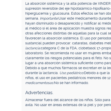
La absorción sistémica y la alta potencia de XINDE
supresión reversible del eje hipotalámico-hipofisari
hiperglucemia y glucosuria. Estos efectos se han ob
semana.
Importante:
Usar este medicamento durante 
hayan disminuido o desaparecido y notificar al méd
al médico si el área de aplicación muestra signos r
otras afecciones distintas de aquellas para la cual s
favorecen la absorción sistémica. El uso por período
sustancial pueden provocar: cataratas, diabetes mel
lactancia:
categoría C de la FDA, clobetasol 17-prop
laboratorio. Se recomienda no usar en mujeres emba
claramente los riesgos potenciales para el feto. No
lugar a una absorción sistémica suficiente como par
Debido a que muchos fármacos se excretan en la le
durante la lactancia.
Uso pediátrico:
Debido a que la 
niños, el uso en pacientes pediátricos menores de 
medicamentosas:
No se han informado.
Advertencias.
Almacenar fuera del alcance de los niños. Sólo para u
axila. No usar en áreas extensas de la piel y por pe