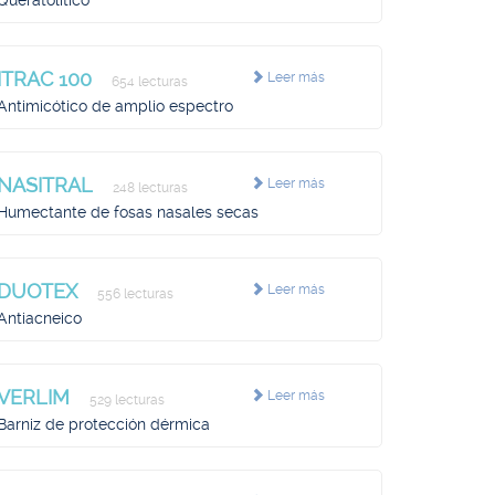
Queratolítico
ITRAC 100
Leer más
654 lecturas
Antimicótico de amplio espectro
NASITRAL
Leer más
248 lecturas
Humectante de fosas nasales secas
DUOTEX
Leer más
556 lecturas
Antiacneico
VERLIM
Leer más
529 lecturas
Barniz de protección dérmica