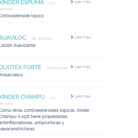
XINDER ESPUMA
Leer más
270
lecturas
Corticosteroide tópico
SUAVILOC
Leer más
187 lecturas
Loción Suavizante
DUOTEX FORTE
Leer más
656 lecturas
Antiacneico
XINDER CHAMPU
Leer más
240
lecturas
Como otros corticoesteroides tópicos, Xinder
Champú 0,05% tiene propiedades
antiinflamatorias, antipruríticas y
vasoconstrictoras