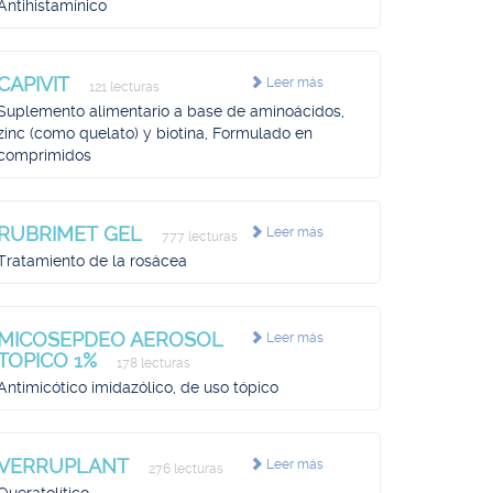
Antihistamínico
CAPIVIT
Leer más
121 lecturas
Suplemento alimentario a base de aminoácidos,
zinc (como quelato) y biotina, Formulado en
comprimidos
RUBRIMET GEL
Leer más
777 lecturas
Tratamiento de la rosácea
MICOSEPDEO AEROSOL
Leer más
TOPICO 1%
178 lecturas
Antimicótico imidazólico, de uso tópico
VERRUPLANT
Leer más
276 lecturas