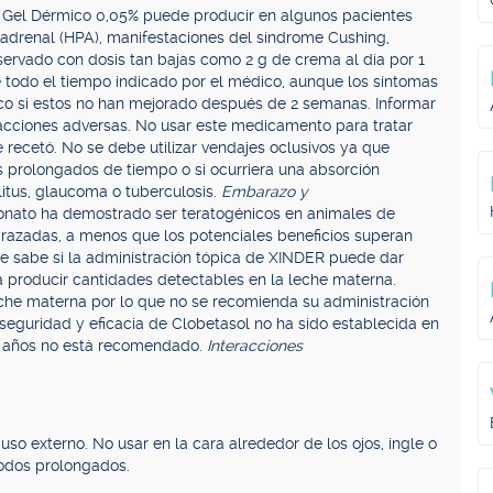
R Gel Dérmico 0,05% puede producir en algunos pacientes
o-adrenal (HPA), manifestaciones del síndrome Cushing,
servado con dosis tan bajas como 2 g de crema al día por 1
todo el tiempo indicado por el médico, aunque los síntomas
ico si estos no han mejorado después de 2 semanas. Informar
eacciones adversas. No usar este medicamento para tratar
e recetó. No se debe utilizar vendajes oclusivos ya que
s prolongados de tiempo o si ocurriera una absorción
litus, glaucoma o tuberculosis.
Embarazo y
ionato ha demostrado ser teratogénicos en animales de
razadas, a menos que los potenciales beneficios superan
 se sabe si la administración tópica de XINDER puede dar
a producir cantidades detectables en la leche materna.
che materna por lo que no se recomienda su administración
seguridad y eficacia de Clobetasol no ha sido establecida en
12 años no está recomendado.
Interacciones
so externo. No usar en la cara alrededor de los ojos, ingle o
ríodos prolongados.