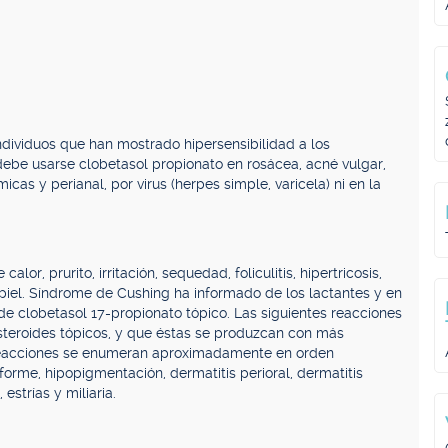
dividuos que han mostrado hipersensibilidad a los
ebe usarse clobetasol propionato en rosácea, acné vulgar,
micas y perianal, por virus (herpes simple, varicela) ni en la
or, prurito, irritación, sequedad, foliculitis, hipertricosis,
a piel. Síndrome de Cushing ha informado de los lactantes y en
e clobetasol 17-propionato tópico. Las siguientes reacciones
steroides tópicos, y que éstas se produzcan con más
s reacciones se enumeran aproximadamente en orden
orme, hipopigmentación, dermatitis perioral, dermatitis
 estrías y miliaria.