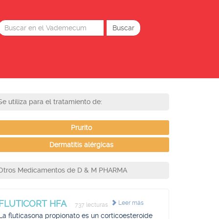
Se utiliza para el tratamiento de:
Prurito
Dermatitis alérgicas
Otros Medicamentos de D & M PHARMA
FLUTICORT HFA
Leer más
737 lecturas
La fluticasona propionato es un corticoesteroide