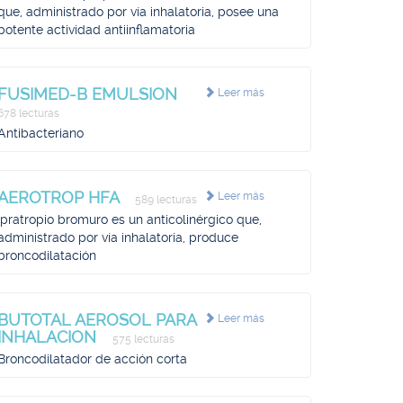
que, administrado por vía inhalatoria, posee una
potente actividad antiinflamatoria
FUSIMED-B EMULSION
Leer más
678 lecturas
Antibacteriano
AEROTROP HFA
Leer más
589 lecturas
Ipratropio bromuro es un anticolinérgico que,
administrado por vía inhalatoria, produce
broncodilatación
BUTOTAL AEROSOL PARA
Leer más
INHALACION
575 lecturas
Broncodilatador de acción corta