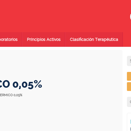
oratorios
Principios Activos
Clasificación Terapéutica
CO 0,05%
DERMICO 0,05%