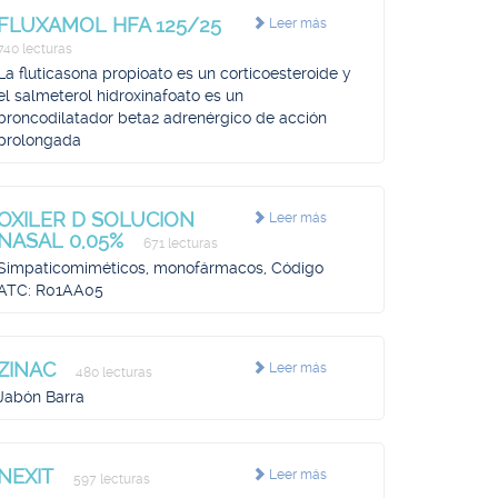
FLUXAMOL HFA 125/25
Leer más
740 lecturas
La fluticasona propioato es un corticoesteroide y
el salmeterol hidroxinafoato es un
broncodilatador beta2 adrenérgico de acción
prolongada
OXILER D SOLUCION
Leer más
NASAL 0,05%
671 lecturas
Simpaticomiméticos, monofármacos, Código
ATC: R01AA05
ZINAC
Leer más
480 lecturas
Jabón Barra
NEXIT
Leer más
597 lecturas