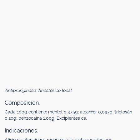
Antipruriginoso. Anestésico local.
Composición.
Cada 100g contiene: mentol 0,375g; alcanfor 0,097g: triclosán
0,20g; benzocaína 1,00g. Excipientes cs.
Indicaciones.
Alivio de afecciones menores a la piel causadas por