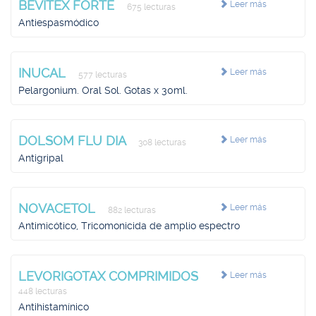
BEVITEX FORTE
Leer más
675 lecturas
Antiespasmódico
INUCAL
Leer más
577 lecturas
Pelargonium. Oral Sol. Gotas x 30ml.
DOLSOM FLU DIA
Leer más
308 lecturas
Antigripal
NOVACETOL
Leer más
882 lecturas
Antimicótico, Tricomonicida de amplio espectro
LEVORIGOTAX COMPRIMIDOS
Leer más
448 lecturas
Antihistamínico