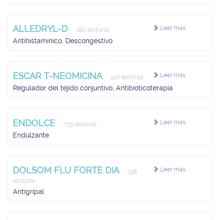
ALLEDRYL-D
Leer más
881 lecturas
Antihistamínico, Descongestivo
ESCAR T-NEOMICINA
Leer más
156 lecturas
Regulador del tejido conjuntivo, Antibioticoterapia
ENDOLCE
Leer más
733 lecturas
Endulzante
DOLSOM FLU FORTE DIA
Leer más
338
lecturas
Antigripal