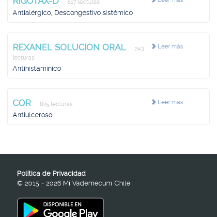
RIGOTAX-D
Leer más
817 lecturas
Antialérgico, Descongestivo sistémico
REXANEL SOLUCION ORAL
Leer más
243
lecturas
Antihistaminico
COR
Leer más
825 lecturas
Antiulceroso
Política de Privacidad
© 2015 - 2026 Mi Vademecum Chile