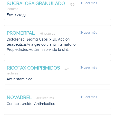
SUCRALOSA GRANULADO
Leer más
159
lecturas
Env. x 205g.
PROMERPAL
Leer más
76 lecturas
Diclofenac. 140mg Caps. x 10. Acción
terapéutica.Analgésico y antiinflamatorio.
Propiedades.Actúa inhibiendo la sínt...
RIGOTAX COMPRIMIDOS
Leer más
105
lecturas
Antihistamínico
NOVADREL
Leer más
462 lecturas
Corticosteroide, Antimicótico