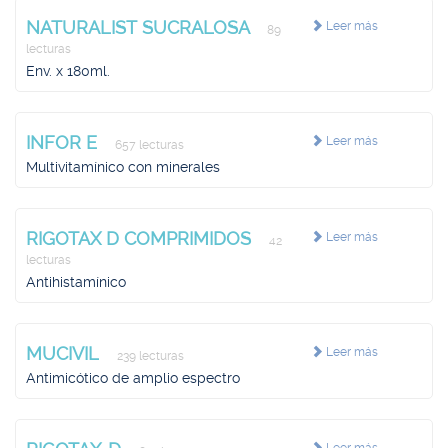
NATURALIST SUCRALOSA
Leer más
89
lecturas
Env. x 180ml.
INFOR E
Leer más
657 lecturas
Multivitamínico con minerales
RIGOTAX D COMPRIMIDOS
Leer más
42
lecturas
Antihistamínico
MUCIVIL
Leer más
239 lecturas
Antimicótico de amplio espectro