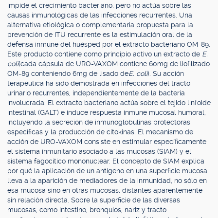
impide el crecimiento bacteriano, pero no actúa sobre las
causas inmunológicas de las infecciones recurrentes. Una
alternativa etiológica o complementaria propuesta para la
prevención de ITU recurrente es la estimulación oral de la
defensa inmune del huésped por el extracto bacteriano OM-89.
Este producto contiene como principio activo un extracto de
E.
coli
(cada cápsula de URO-VAXOM contiene 60mg de liofilizado
OM-89 conteniendo 6mg de lisado de
E. coli
). Su acción
terapéutica ha sido demostrada en infecciones del tracto
urinario recurrentes, independientemente de la bacteria
involucrada. El extracto bacteriano actúa sobre el tejido linfoide
intestinal (GALT) e induce respuesta inmune mucosal humoral,
incluyendo la secreción de inmunoglobulinas protectoras
específicas y la producción de citokinas. El mecanismo de
acción de URO-VAXOM consiste en estimular específicamente
el sistema inmunitario asociado a las mucosas (SIAM) y el
sistema fagocítico mononuclear. El concepto de SIAM explica
por qué la aplicación de un antígeno en una superficie mucosa
lleva a la aparición de mediadores de la inmunidad, no sólo en
esa mucosa sino en otras mucosas, distantes aparentemente
sin relación directa. Sobre la superficie de las diversas
mucosas, como intestino, bronquios, nariz y tracto