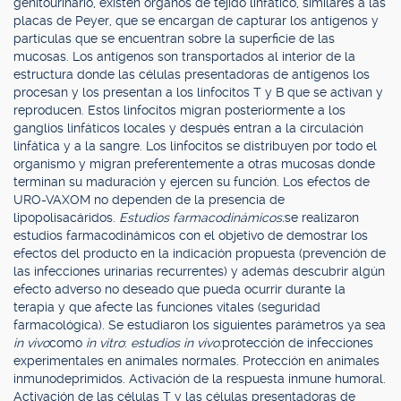
genitourinario, existen órganos de tejido linfático, similares a las
placas de Peyer, que se encargan de capturar los antígenos y
partículas que se encuentran sobre la superficie de las
mucosas. Los antígenos son transportados al interior de la
estructura donde las células presentadoras de antígenos los
procesan y los presentan a los linfocitos T y B que se activan y
reproducen. Estos linfocitos migran posteriormente a los
ganglios linfáticos locales y después entran a la circulación
linfática y a la sangre. Los linfocitos se distribuyen por todo el
organismo y migran preferentemente a otras mucosas donde
terminan su maduración y ejercen su función. Los efectos de
URO-VAXOM no dependen de la presencia de
lipopolisacáridos.
Estudios farmacodinámicos:
se realizaron
estudios farmacodinámicos con el objetivo de demostrar los
efectos del producto en la indicación propuesta (prevención de
las infecciones urinarias recurrentes) y además descubrir algún
efecto adverso no deseado que pueda ocurrir durante la
terapia y que afecte las funciones vitales (seguridad
farmacológica). Se estudiaron los siguientes parámetros ya sea
in vivo
como
in vitro
:
estudios in vivo:
protección de infecciones
experimentales en animales normales. Protección en animales
inmunodeprimidos. Activación de la respuesta inmune humoral.
Activación de las células T y las células presentadoras de