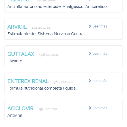
220 lecturas
Antiinflamatorio no esteroide, Analgésico, Antipirético
ARVIGIL
Leer más
102 lecturas
Estimulante del Sistema Nervioso Central
GUTTALAX
Leer más
596 lecturas
Laxante
ENTEREX RENAL
Leer más
360 lecturas
Fórmula nutricional completa líquida
ACICLOVIR
Leer más
156 lecturas
Antiviral