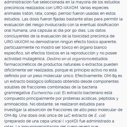
administración fue seleccionada en la mayoría de los estudios
preclínicos realizados con URO-VAXOM. Varias especies
animales (ratón, rata, conejo, perros) fueron usadas en estos
estudios. Las dosis fueron fijadas bastante altas para permitir la
evaluación del riesgo involucrado con la eventual dosificación
oral humana, una cápsula al día por 90 días. Los datos
concluyentes de la evaluación de la toxicidad preclínica de
URO-VAXOM no demostraron ningún efecto tóxico aparente,
particularmente no mostró ser tóxico en órgano blanco
específico, sin efectos tóxicos en la reproducción y no posee
actividad mutagénica.
Destino en el organismo:
estudios
farmacocinéticos de productos naturales o extractos pueden
difícilmente ser realizados, porque el principio activo no está
definido por un peso molecular único. Efectivamente, OM-89 es
un extracto biológico liofilizado obtenido desde componentes
solubles de fracciones combinadas de la bacteria
gramnegativa
Escherichia coli
. El extracto bacteriano está
compuesto principalmente por proteínas acídicas, péptidos y
aminoácidos. No obstante, se realizaron estudios para
investigar la absorción de fracciones de alto peso molecular de
OM-89. Una dosis oral única de 14C extracto de
E. coli
(preparado de una cepa única) ( >30KD) fue administrado a
ratas. La inmunoprecipitación del suero reveló que