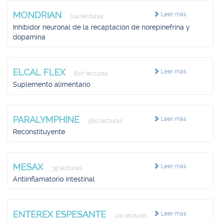
MONDRIAN
Leer más
124 lecturas
Inhibidor neuronal de la recaptación de norepinefrina y
dopamina
ELCAL FLEX
Leer más
607 lecturas
Suplemento alimentario
PARALYMPHINE
Leer más
560 lecturas
Reconstituyente
MESAX
Leer más
39 lecturas
Antiinflamatorio intestinal
ENTEREX ESPESANTE
Leer más
101 lecturas