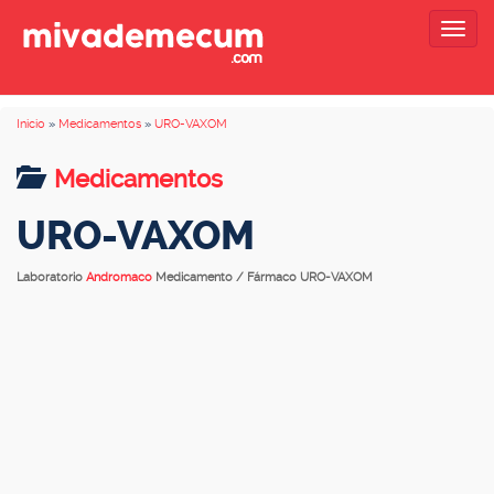
Togg
navig
Inicio
»
Medicamentos
»
URO-VAXOM
Medicamentos
URO-VAXOM
Laboratorio
Andromaco
Medicamento / Fármaco URO-VAXOM