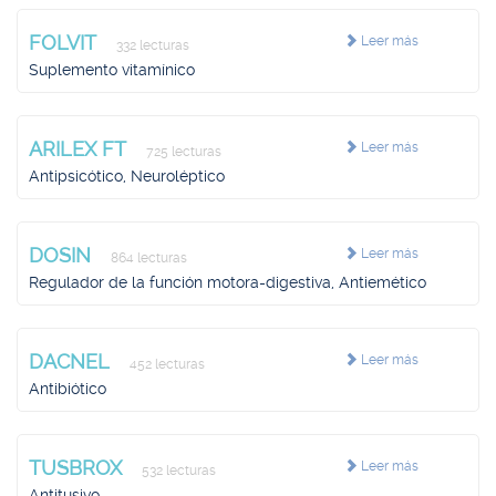
FOLVIT
Leer más
332 lecturas
Suplemento vitamínico
ARILEX FT
Leer más
725 lecturas
Antipsicótico, Neuroléptico
DOSIN
Leer más
864 lecturas
Regulador de la función motora-digestiva, Antiemético
DACNEL
Leer más
452 lecturas
Antibiótico
TUSBROX
Leer más
532 lecturas
Antitusivo