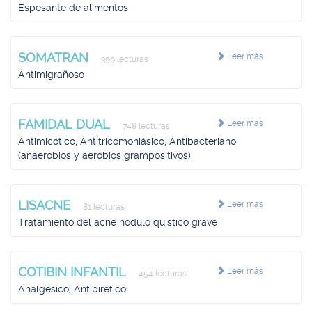
Espesante de alimentos
SOMATRAN
Leer más
399 lecturas
Antimigrañoso
FAMIDAL DUAL
Leer más
748 lecturas
Antimicótico, Antitricomoniásico, Antibacteriano
(anaerobios y aerobios grampositivos)
LISACNE
Leer más
81 lecturas
Tratamiento del acné nódulo quístico grave
COTIBIN INFANTIL
Leer más
454 lecturas
Analgésico, Antipirético