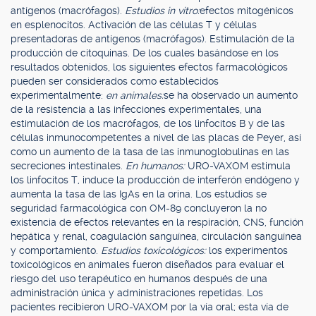
antígenos (macrófagos).
Estudios in vitro:
efectos mitogénicos
en esplenocitos. Activación de las células T y células
presentadoras de antígenos (macrófagos). Estimulación de la
producción de citoquinas. De los cuales basándose en los
resultados obtenidos, los siguientes efectos farmacológicos
pueden ser considerados como establecidos
experimentalmente:
en animales:
se ha observado un aumento
de la resistencia a las infecciones experimentales, una
estimulación de los macrófagos, de los linfocitos B y de las
células inmunocompetentes a nivel de las placas de Peyer, así
como un aumento de la tasa de las inmunoglobulinas en las
secreciones intestinales.
En humanos:
URO-VAXOM estimula
los linfocitos T, induce la producción de interferón endógeno y
aumenta la tasa de las IgAs en la orina. Los estudios se
seguridad farmacológica con OM-89 concluyeron la no
existencia de efectos relevantes en la respiración, CNS, función
hepática y renal, coagulación sanguínea, circulación sanguínea
y comportamiento.
Estudios toxicológicos:
los experimentos
toxicológicos en animales fueron diseñados para evaluar el
riesgo del uso terapéutico en humanos después de una
administración única y administraciones repetidas. Los
pacientes recibieron URO-VAXOM por la vía oral; esta vía de