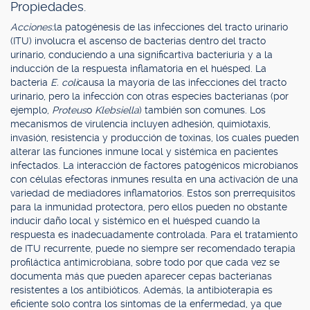
Propiedades.
Acciones:
la patogénesis de las infecciones del tracto urinario
(ITU) involucra el ascenso de bacterias dentro del tracto
urinario, conduciendo a una significartiva bacteriuria y a la
inducción de la respuesta inflamatoria en el huésped. La
bacteria
E. coli
causa la mayoría de las infecciones del tracto
urinario, pero la infección con otras especies bacterianas (por
ejemplo,
Proteus
o
Klebsiella
) también son comunes. Los
mecanismos de virulencia incluyen adhesión, quimiotaxis,
invasión, resistencia y producción de toxinas, los cuales pueden
alterar las funciones inmune local y sistémica en pacientes
infectados. La interacción de factores patogénicos microbianos
con células efectoras inmunes resulta en una activación de una
variedad de mediadores inflamatorios. Estos son prerrequisitos
para la inmunidad protectora, pero ellos pueden no obstante
inducir daño local y sistémico en el huésped cuando la
respuesta es inadecuadamente controlada. Para el tratamiento
de ITU recurrente, puede no siempre ser recomendado terapia
profiláctica antimicrobiana, sobre todo por que cada vez se
documenta más que pueden aparecer cepas bacterianas
resistentes a los antibióticos. Además, la antibioterapia es
eficiente solo contra los síntomas de la enfermedad, ya que