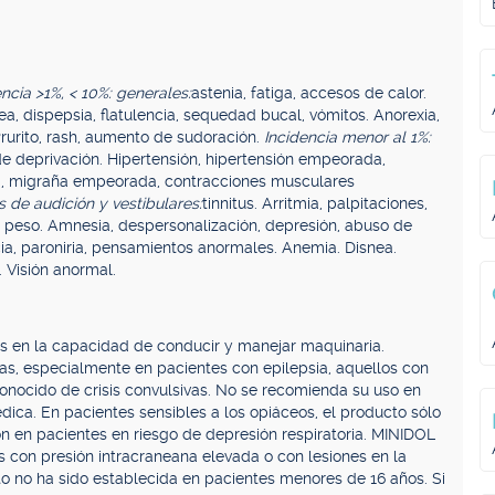
encia >1%, < 10%: generales:
astenia, fatiga, accesos de calor.
ea, dispepsia, flatulencia, sequedad bucal, vómitos. Anorexia,
Prurito, rash, aumento de sudoración.
Incidencia menor al 1%:
de deprivación. Hipertensión, hipertensión empeorada,
aña, migraña empeorada, contracciones musculares
 de audición y vestibulares:
tinnitus. Arritmia, palpitaciones,
 peso. Amnesia, despersonalización, depresión, abuso de
ia, paroniria, pensamientos anormales. Anemia. Disnea.
. Visión anormal.
os en la capacidad de conducir y manejar maquinaria.
vas, especialmente en pacientes con epilepsia, aquellos con
conocido de crisis convulsivas. No se recomienda su uso en
ica. En pacientes sensibles a los opiáceos, el producto sólo
en pacientes en riesgo de depresión respiratoria. MINIDOL
 con presión intracraneana elevada o con lesiones en la
o no ha sido establecida en pacientes menores de 16 años. Si