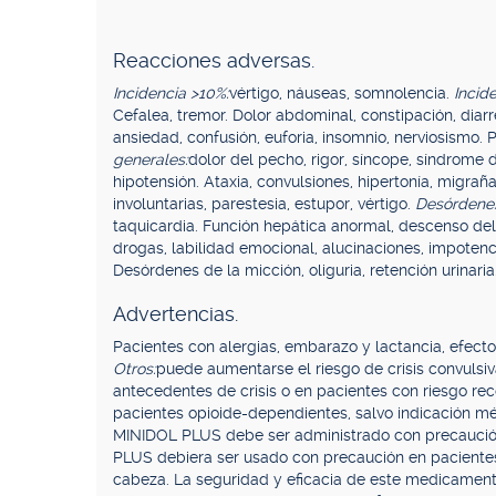
Reacciones adversas.
Incidencia >10%:
vértigo, náuseas, somnolencia.
Incid
Cefalea, tremor. Dolor abdominal, constipación, diarr
ansiedad, confusión, euforia, insomnio, nerviosismo. 
generales:
dolor del pecho, rigor, síncope, síndrome 
hipotensión. Ataxia, convulsiones, hipertonía, migr
involuntarias, parestesia, estupor, vértigo.
Desórdenes
taquicardia. Función hepática anormal, descenso del
drogas, labilidad emocional, alucinaciones, impotenc
Desórdenes de la micción, oliguria, retención urinaria
Advertencias.
Pacientes con alergias, embarazo y lactancia, efect
Otros:
puede aumentarse el riesgo de crisis convulsi
antecedentes de crisis o en pacientes con riesgo re
pacientes opioide-dependientes, salvo indicación méd
MINIDOL PLUS debe ser administrado con precaución 
PLUS debiera ser usado con precaución en pacientes
cabeza. La seguridad y eficacia de este medicament