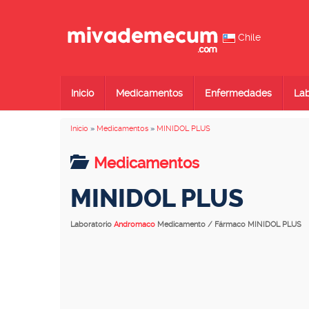
Chile
Inicio
Medicamentos
Enfermedades
Lab
Inicio
»
Medicamentos
»
MINIDOL PLUS
Medicamentos
MINIDOL PLUS
Laboratorio
Andromaco
Medicamento / Fármaco MINIDOL PLUS