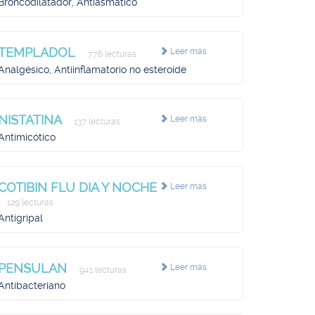
Broncodilatador, Antiasmático
TEMPLADOL
Leer más
776 lecturas
Analgésico, Antiinflamatorio no esteroide
NISTATINA
Leer más
137 lecturas
Antimicótico
COTIBIN FLU DIA Y NOCHE
Leer más
129 lecturas
Antigripal
PENSULAN
Leer más
941 lecturas
Antibacteriano