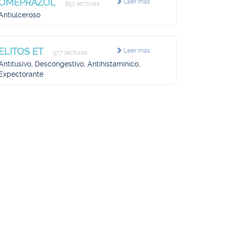
OMEPRAZOL
Leer más
852 lecturas
Antiulceroso
ELITOS ET
Leer más
377 lecturas
Antitusivo, Descongestivo, Antihistamínico,
Expectorante