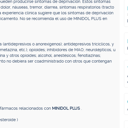
ueden producirse síntomas de deprivación. Estos síntomas
 dolor, náuseas, tremor, diarrea, síntomas respiratorios (tracto
La experiencia clínica sugiere que los síntomas de deprivación
edicamento. No se recomienda el uso de MINIDOL PLUS en
 (antidepresivos o anorexígenos); antidepresivos tricíclicos, y
ometazina, etc.); opioides; inhibidores de MAO; neurolépticos, u
a y otros opioides; alcohol; anestésicos; fenotiazinas;
ento no debiera ser coadministrado con otros que contengan
, fármacos relacionados con
MINIDOL PLUS
.
steroide )