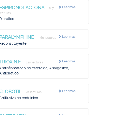
ESPIRONOLACTONA
Leer más
267
lecturas
Diurético
PARALYMPHINE
Leer más
560 lecturas
Reconstituyente
TRIOX N.F.
Leer más
220 lecturas
Antiinflamatorio no esteroide, Analgésico,
Antipirético
CLOBOTIL
Leer más
41 lecturas
Antitusivo no codeínico