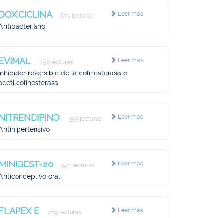
DOXICICLINA
Leer más
673 lecturas
Antibacteriano
EVIMAL
Leer más
756 lecturas
Inhibidor reversible de la colinesterasa o
acetilcolinesterasa
NITRENDIPINO
Leer más
359 lecturas
Antihipertensivo
MINIGEST-20
Leer más
571 lecturas
Anticonceptivo oral
FLAPEX E
Leer más
769 lecturas