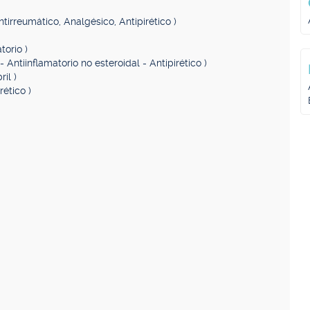
Antirreumático, Analgésico, Antipirético )
torio )
- Antiinflamatorio no esteroidal - Antipirético )
il )
rético )