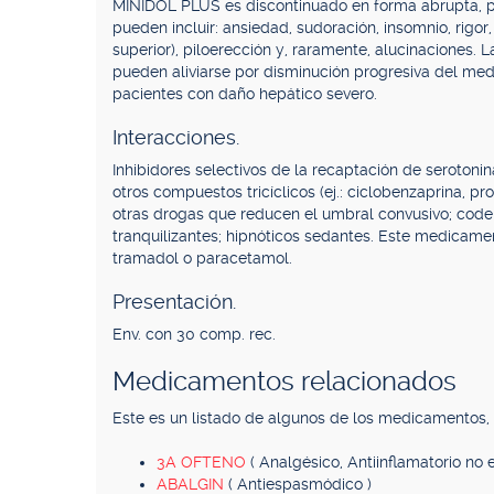
MINIDOL PLUS es discontinuado en forma abrupta, p
pueden incluir: ansiedad, sudoración, insomnio, rigor,
superior), piloerección y, raramente, alucinaciones. 
pueden aliviarse por disminución progresiva del m
pacientes con daño hepático severo.
Interacciones.
Inhibidores selectivos de la recaptación de serotonina
otros compuestos tricíclicos (ej.: ciclobenzaprina, pr
otras drogas que reducen el umbral convusivo; codeín
tranquilizantes; hipnóticos sedantes. Este medicam
tramadol o paracetamol.
Presentación.
Env. con 30 comp. rec.
Medicamentos relacionados
Este es un listado de algunos de los medicamentos
3A OFTENO
( Analgésico, Antiinflamatorio no e
ABALGIN
( Antiespasmódico )