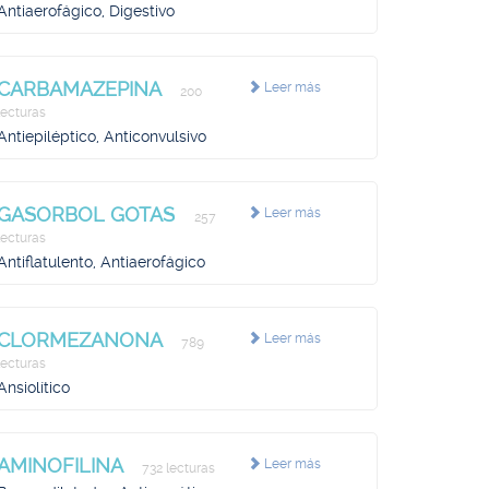
Antiaerofágico, Digestivo
CARBAMAZEPINA
Leer más
200
lecturas
Antiepiléptico, Anticonvulsivo
GASORBOL GOTAS
Leer más
257
lecturas
Antiflatulento, Antiaerofágico
CLORMEZANONA
Leer más
789
lecturas
Ansiolítico
AMINOFILINA
Leer más
732 lecturas