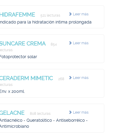
HIDRAFEMME
Leer más
521 lecturas
Indicado para la hidratación íntima prolongada
SUNCARE CREMA
Leer más
854
lecturas
Fotoprotector solar
CERADERM MIMETIC
Leer más
268
lecturas
Env. x 200ml.
GELACNE
Leer más
808 lecturas
Antiacnéico - Queratolítico - Antiseborréico -
Antimicrobiano