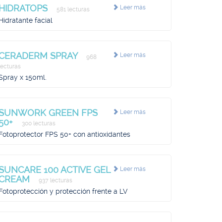
HIDRATOPS
Leer más
581 lecturas
Hidratante facial
CERADERM SPRAY
Leer más
968
lecturas
Spray x 150ml.
SUNWORK GREEN FPS
Leer más
50+
300 lecturas
Fotoprotector FPS 50+ con antioxidantes
SUNCARE 100 ACTIVE GEL
Leer más
CREAM
937 lecturas
Fotoprotección y protección frente a LV