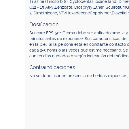
Triazine (Tinosorb S), Cyclopentasiloxane (and) Dim
C12 - 15 AlkylBenzoate, DicaprylylEther, Sclerotiu
2, Dimethicone, VP/HexadeceneCopolymer,Diazolidin
Dosificación.
Suncare FPS 50+ Crema debe ser aplicado amplia y 
minutos antes de exponerse. Sus características de
en la piel. Si la persona está en constante contacto
cada 2-3 horas o las veces que estime necesario. S
aun en días nublados o según indicación del médico
Contraindicaciones.
No se debe usar en presencia de heridas expuestas, 