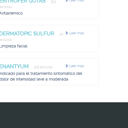
ERITROFER GOTAS
Leer más
353
lecturas
Antianémico
DERMATOPIC SULFUR
Leer más
78
lecturas
Limpieza facial
ENANTYUM
Leer más
328 lecturas
Indicado para el tratamiento sintomático del
dolor de intensidad leve a moderada