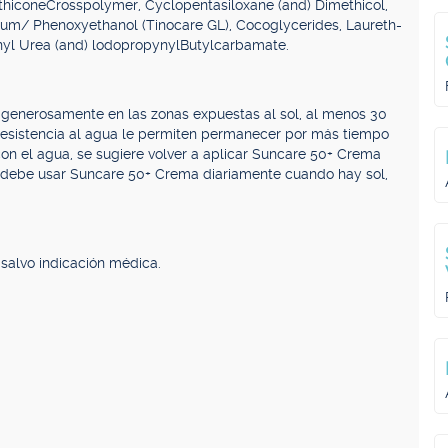
ethiconeCrosspolymer, Cyclopentasiloxane (and) Dimethicol,
mGum/ Phenoxyethanol (Tinocare GL), Cocoglycerides, Laureth-
yl Urea (and) lodopropynylButylcarbamate.
generosamente en las zonas expuestas al sol, al menos 30
 resistencia al agua le permiten permanecer por más tiempo
 con el agua, se sugiere volver a aplicar Suncare 50+ Crema
e debe usar Suncare 50+ Crema diariamente cuando hay sol,
.
salvo indicación médica.