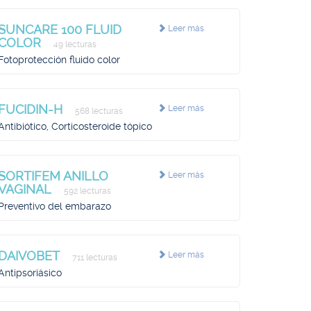
SUNCARE 100 FLUID
Leer más
COLOR
49 lecturas
Fotoprotección fluido color
FUCIDIN-H
Leer más
568 lecturas
Antibiótico, Corticosteroide tópico
SORTIFEM ANILLO
Leer más
VAGINAL
592 lecturas
Preventivo del embarazo
DAIVOBET
Leer más
711 lecturas
Antipsoriásico