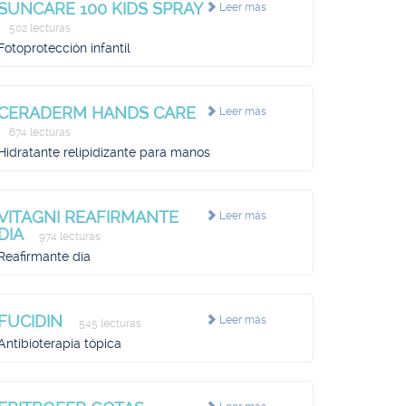
SUNCARE 100 KIDS SPRAY
Leer más
502 lecturas
Fotoprotección infantil
CERADERM HANDS CARE
Leer más
674 lecturas
Hidratante relipidizante para manos
VITAGNI REAFIRMANTE
Leer más
DIA
974 lecturas
Reafirmante día
FUCIDIN
Leer más
545 lecturas
Antibioterapia tópica