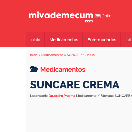
Chile
Inicio
Medicamentos
Enfermedades
Lab
Inicio
»
Medicamentos
»
SUNCARE CREMA
Medicamentos
SUNCARE CREMA
Laboratorio
Deutsche Pharma
Medicamento / Fármaco SUNCARE