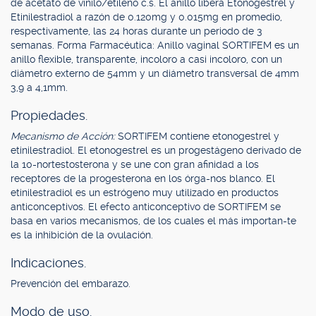
de acetato de vinilo/etileno c.s. El anillo libera Etonogestrel y
Etinilestradiol a razón de 0.120mg y 0.015mg en promedio,
respectivamente, las 24 horas durante un periodo de 3
semanas. Forma Farmacéutica: Anillo vaginal SORTIFEM es un
anillo flexible, transparente, incoloro a casi incoloro, con un
diámetro externo de 54mm y un diámetro transversal de 4mm
3,9 a 4,1mm.
Propiedades.
Mecanismo de Acción:
SORTIFEM contiene etonogestrel y
etinilestradiol. El etonogestrel es un progestágeno derivado de
la 10-nortestosterona y se une con gran afinidad a los
receptores de la progesterona en los órga-nos blanco. El
etinilestradiol es un estrógeno muy utilizado en productos
anticonceptivos. El efecto anticonceptivo de SORTIFEM se
basa en varios mecanismos, de los cuales el más importan-te
es la inhibición de la ovulación.
Indicaciones.
Prevención del embarazo.
Modo de uso.