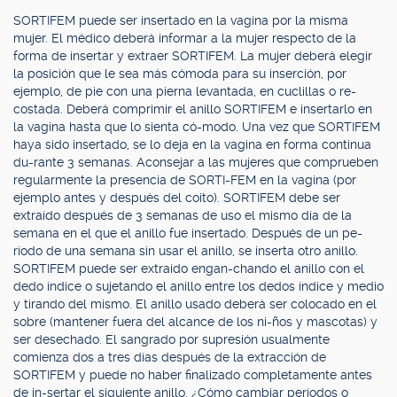
SORTIFEM puede ser insertado en la vagina por la misma
mujer. El médico deberá informar a la mujer respecto de la
forma de insertar y extraer SORTIFEM. La mujer deberá elegir
la posición que le sea más cómoda para su inserción, por
ejemplo, de pie con una pierna levantada, en cuclillas o re-
costada. Deberá comprimir el anillo SORTIFEM e insertarlo en
la vagina hasta que lo sienta có-modo. Una vez que SORTIFEM
haya sido insertado, se lo deja en la vagina en forma continua
du-rante 3 semanas. Aconsejar a las mujeres que comprueben
regularmente la presencia de SORTI-FEM en la vagina (por
ejemplo antes y después del coito). SORTIFEM debe ser
extraído después de 3 semanas de uso el mismo día de la
semana en el que el anillo fue insertado. Después de un pe-
ríodo de una semana sin usar el anillo, se inserta otro anillo.
SORTIFEM puede ser extraído engan-chando el anillo con el
dedo índice o sujetando el anillo entre los dedos índice y medio
y tirando del mismo. El anillo usado deberá ser colocado en el
sobre (mantener fuera del alcance de los ni-ños y mascotas) y
ser desechado. El sangrado por supresión usualmente
comienza dos a tres días después de la extracción de
SORTIFEM y puede no haber finalizado completamente antes
de in-sertar el siguiente anillo. ¿Cómo cambiar períodos o