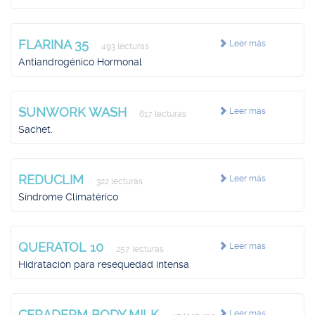
FLARINA 35
Leer más
493 lecturas
Antiandrogénico Hormonal
SUNWORK WASH
Leer más
617 lecturas
Sachet.
REDUCLIM
Leer más
322 lecturas
Síndrome Climatérico
QUERATOL 10
Leer más
257 lecturas
Hidratación para resequedad intensa
CERADERM BODY MILK
Leer más