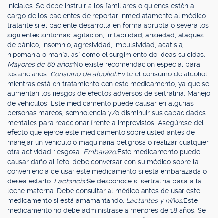
iniciales. Se debe instruir a los familiares o quienes estén a
cargo de los pacientes de reportar inmediatamente al médico
tratante si el paciente desarrolla en forma abrupta o severa los
siguientes síntomas: agitación, irritabilidad, ansiedad, ataques
de pánico, insomnio, agresividad, impulsividad, acatisia,
hipomanía o manía, así como el surgimiento de ideas suicidas.
Mayores de 60 años:
No existe recomendación especial para
los ancianos.
Consumo de alcohol:
Evite el consumo de alcohol
mientras está en tratamiento con este medicamento, ya que se
aumentan los riesgos de efectos adversos de sertralina. Manejo
de vehículos: Este medicamento puede causar en algunas
personas mareos, somnolencia y/o disminuir sus capacidades
mentales para reaccionar frente a imprevistos. Asegúrese del
efecto que ejerce este medicamento sobre usted antes de
manejar un vehículo o maquinaria peligrosa o realizar cualquier
otra actividad riesgosa.
Embarazo:
Este medicamento puede
causar daño al feto, debe conversar con su médico sobre la
conveniencia de usar este medicamento si está embarazada o
desea estarlo.
Lactancia:
Se desconoce si sertralina pasa a la
leche materna. Debe consultar al médico antes de usar este
medicamento si está amamantando.
Lactantes y niños:
Este
medicamento no debe administrase a menores de 18 años. Se