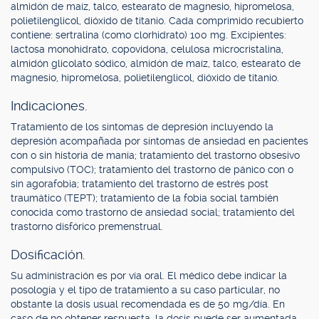
almidón de maíz, talco, estearato de magnesio, hipromelosa,
polietilenglicol, dióxido de titanio. Cada comprimido recubierto
contiene: sertralina (como clorhidrato) 100 mg. Excipientes:
lactosa monohidrato, copovidona, celulosa microcristalina,
almidón glicolato sódico, almidón de maíz, talco, estearato de
magnesio, hipromelosa, polietilenglicol, dióxido de titanio.
Indicaciones.
Tratamiento de los síntomas de depresión incluyendo la
depresión acompañada por síntomas de ansiedad en pacientes
con o sin historia de manía; tratamiento del trastorno obsesivo
compulsivo (TOC); tratamiento del trastorno de pánico con o
sin agorafobia; tratamiento del trastorno de estrés post
traumático (TEPT); tratamiento de la fobia social también
conocida como trastorno de ansiedad social; tratamiento del
trastorno disfórico premenstrual.
Dosificación.
Su administración es por vía oral. El médico debe indicar la
posología y el tipo de tratamiento a su caso particular, no
obstante la dosis usual recomendada es de 50 mg/día. En
caso de no obtener respuesta, la dosis puede ser aumentada