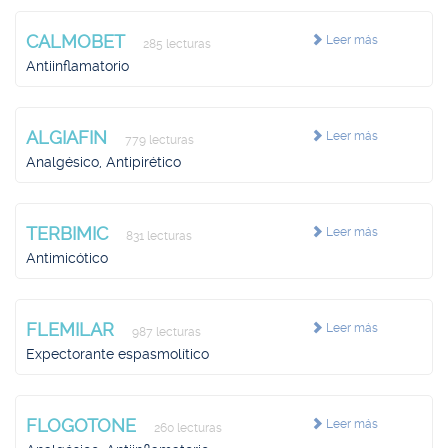
CALMOBET
Leer más
285 lecturas
Antiinflamatorio
ALGIAFIN
Leer más
779 lecturas
Analgésico, Antipirético
TERBIMIC
Leer más
831 lecturas
Antimicótico
FLEMILAR
Leer más
987 lecturas
Expectorante espasmolítico
FLOGOTONE
Leer más
260 lecturas