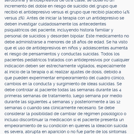
serotonina y antidepresivos de otra clase, se observó un
incremento del doble en riesgo de suicidio del grupo que
recibió el antidepresivo versus el grupo que recibió placebo (4%
versus 2%). Antes de iniciar la terapia con un antidepresivo se
deben investigar cuidadosamente los antecedentes
psiquiátricos del paciente, incluyendo historia familiar y
personal de suicidios y desorden bipolar. Este medicamento no
debe administrarse a menores de 18 años de edad. Se ha visto
que el uso de antidepresivos en niños y adolescentes aumenta
el riesgo de pensamientos y conductas suicidas. Todos los
pacientes pediátricos tratados con antidepresivos por cualquier
indicación deben ser estrechamente vigilados, especialmente
al inicio de la terapia o al realizar ajustes de dosis, debido a
que pueden experimentar empeoramiento del cuadro clínico,
cambios en la conducta y surgimiento de ideas suicidas. Se
debe controlar al paciente todas las semanas durante las 4
primeras semanas de tratamiento, luego semana por medio
durante las siguientes 4 semanas y posteriormente a las 12
semanas o cuando sea clínicamente necesario. Se debe
considerar la posibilidad de cambiar de régimen posológico o
incluso discontinuar la medicación si el paciente presenta un
empeoramiento de su condición en quienes la ideación suicida
es severa, abrupta en aparición o no fue parte de los síntomas