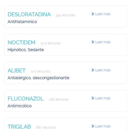
DESLORATADINA
Leer más
329 lecturas
Antihistamínico
NOCTIDEM
Leer más
570 lecturas
Hipnótico, Sedante
ALIBET
Leer más
140 lecturas
Antialérgico, descongestionante
FLUCONAZOL
Leer más
482 lecturas
Antimicótico
TRIGILAB
Leer más
667 lecturas