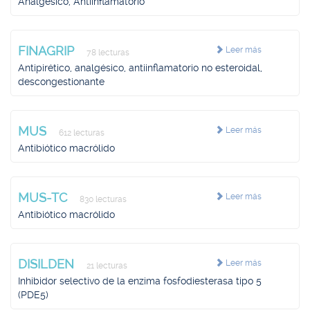
Analgésico, Antiinflamatorio
FINAGRIP
Leer más
78 lecturas
Antipirético, analgésico, antiinflamatorio no esteroidal,
descongestionante
MUS
Leer más
612 lecturas
Antibiótico macrólido
MUS-TC
Leer más
830 lecturas
Antibiótico macrólido
DISILDEN
Leer más
21 lecturas
Inhibidor selectivo de la enzima fosfodiesterasa tipo 5
(PDE5)