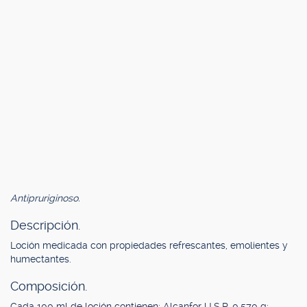
Antipruriginoso.
Descripción.
Loción medicada con propiedades refrescantes, emolientes y
humectantes.
Composición.
Cada 100 ml de loción contienen: Alcanfor U.S.P. 0.570 g;