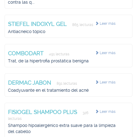
contra las q...
STIEFEL INDOXYL GEL
Leer más
865 lecturas
Antiacneico tópico
COMBODART
Leer más
491 lecturas
Trat, de la hipertrofia prostática benigna
DERMAC JABON
Leer más
891 lecturas
Coadyuvante en el tratamiento del acné
FISIOGEL SHAMPOO PLUS
Leer más
326
lecturas
Shampoo hipoalergénico extra suave para la limpieza
del cabello