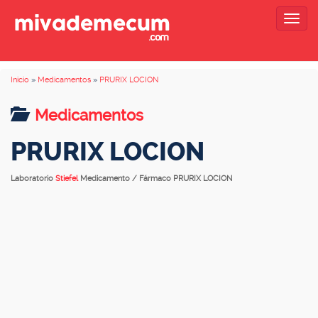
Togg
navig
Inicio
»
Medicamentos
»
PRURIX LOCION
Medicamentos
PRURIX LOCION
Laboratorio
Stiefel
Medicamento / Fármaco PRURIX LOCION