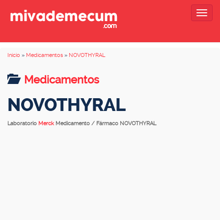
Togg
navig
Inicio
»
Medicamentos
»
NOVOTHYRAL
Medicamentos
NOVOTHYRAL
Laboratorio
Merck
Medicamento / Fármaco NOVOTHYRAL