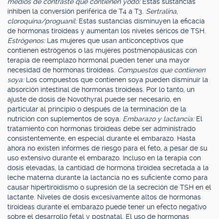
medios de contraste que contienen yodo:
Estas sustancias
inhiben la conversión periférica de T4 a T3.
Sertralina,
cloroquina/proguanil:
Estas sustancias disminuyen la eficacia
de hormonas tiroideas y aumentan los niveles séricos de TSH.
Estrógenos:
Las mujeres que usan anticonceptivos que
contienen estrógenos o las mujeres postmenopáusicas con
terapia de reemplazo hormonal pueden tener una mayor
necesidad de hormonas tiroideas.
Compuestos que contienen
soya:
Los compuestos que contienen soya pueden disminuir la
absorción intestinal de hormonas tiroideas. Por lo tanto, un
ajuste de dosis de Novothyral puede ser necesario, en
particular al principio o después de la terminación de la
nutrición con suplementos de soya.
Embarazo y lactancia:
El
tratamiento con hormonas tiroideas debe ser administrado
consistentemente, en especial durante el embarazo. Hasta
ahora no existen informes de riesgo para el feto, a pesar de su
uso extensivo durante el embarazo. Incluso en la terapia con
dosis elevadas, la cantidad de hormona tiroidea secretada a la
leche materna durante la lactancia no es suficiente como para
causar hipertiroidismo o supresión de la secreción de TSH en el
lactante. Niveles de dosis excesivamente altos de hormonas
tiroideas durante el embarazo puede tener un efecto negativo
sobre el desarrollo fetal y postnatal. El uso de hormonas