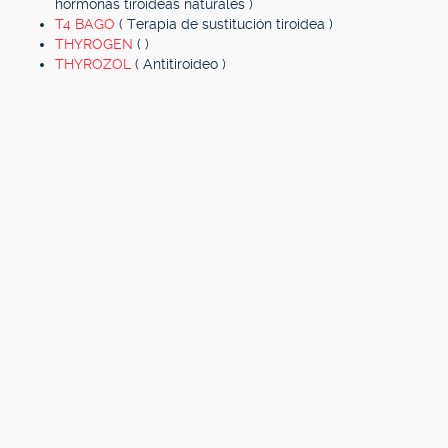
hormonas tiroideas naturales )
T4 BAGO
( Terapia de sustitución tiroidea )
THYROGEN
( )
THYROZOL
( Antitiroideo )