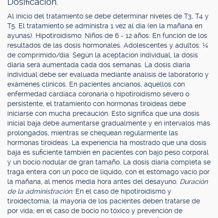
Dosificación.
Al inicio del tratamiento se debe determinar niveles de T3, T4 y
T5. El tratamiento se administra 1 vez al día (en la mañana en
ayunas). Hipotiroidismo: Niños de 6 - 12 años: En función de los
resultados de las dosis hormonales. Adolescentes y adultos: ¼
de comprimido/día. Según la aceptación individual, la dosis
diaria será aumentada cada dos semanas. La dosis diaria
individual debe ser evaluada mediante análisis de laboratorio y
exámenes clínicos. En pacientes ancianos, aquellos con
enfermedad cardíaca coronaria o hipotiroidismo severo o
persistente, el tratamiento con hormonas tiroídeas debe
iniciarse con mucha precaución. Esto significa que una dosis
inicial baja debe aumentarse gradualmente y en intervalos más
prolongados, mientras se chequean regularmente las
hormonas tiroídeas. La experiencia ha mostrado que una dosis
baja es suficiente también en pacientes con bajo peso corporal
y un bocio nodular de gran tamaño. La dosis diaria completa se
traga entera con un poco de líquido, con el estómago vacío por
la mañana, al menos media hora antes del desayuno.
Duración
de la administración:
En el caso de hipotiroidismo y
tiroidectomía, la mayoría de los pacientes deben tratarse de
por vida; en el caso de bocio no tóxico y prevención de