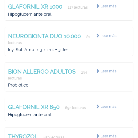
GLAFORNIL XR 1000
Leer más
123 lecturas
Hipoglucemiante oral
NEUROBIONTA DUO 10.000
Leer más
81
lecturas
Iny. Sol. Amp. x 3 x 1ml + 3 Jer..
BION ALLERGO ADULTOS
Leer más
294
lecturas
Probiótico
GLAFORNIL XR 850
Leer más
692 lecturas
Hipoglucemiante oral
THYROZOL
Leer más
853 lecturas