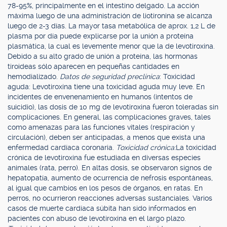
78-95%, principalmente en el intestino delgado. La acción
máxima luego de una administración de liotironina se alcanza
luego de 2-3 días. La mayor tasa metabólica de aprox. 1,2 L de
plasma por día puede explicarse por la unión a proteína
plasmática, la cual es levemente menor que la de levotiroxina.
Debido a su alto grado de unión a proteína, las hormonas
tiroideas sólo aparecen en pequeñas cantidades en
hemodializado.
Datos de seguridad preclínica
: Toxicidad
aguda: Levotiroxina tiene una toxicidad aguda muy leve. En
incidentes de envenenamiento en humanos (intentos de
suicidio), las dosis de 10 mg de levotiroxina fueron toleradas sin
complicaciones. En general, las complicaciones graves, tales
como amenazas para las funciones vitales (respiración y
circulación), deben ser anticipadas, a menos que exista una
enfermedad cardíaca coronaria.
Toxicidad crónica:
La toxicidad
crónica de levotiroxina fue estudiada en diversas especies
animales (rata, perro). En altas dosis, se observaron signos de
hepatopatía, aumento de ocurrencia de nefrosis espontáneas,
al igual que cambios en los pesos de órganos, en ratas. En
perros, no ocurrieron reacciones adversas sustanciales. Varios
casos de muerte cardíaca súbita han sido informados en
pacientes con abuso de levotiroxina en el largo plazo.