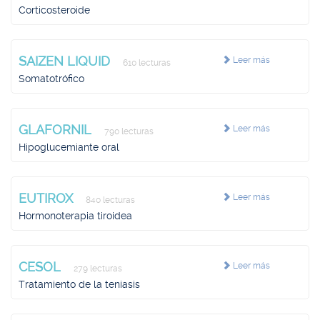
Corticosteroide
SAIZEN LIQUID
Leer más
610 lecturas
Somatotrófico
GLAFORNIL
Leer más
790 lecturas
Hipoglucemiante oral
EUTIROX
Leer más
840 lecturas
Hormonoterapia tiroidea
CESOL
Leer más
279 lecturas
Tratamiento de la teniasis