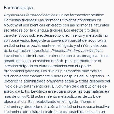
Farmacología.
Propiedades farmacodinámicas:
Grupo farmacoterapéutico:
Hormonas tiroideas. Las hormonas tiroídeas contenidas en
Novothyral son idénticas en efecto con las hormonas naturales
secretadas por la glándula tiroidea. Los efectos tiroideos
característicos sobre el desarrollo, crecimiento y metabolismo
son observados luego de la conversión parcial de levotiroxina
en liotironina, especialmente en el hígado y el riñón y después
de la captación intracelular.
Propiedades farmacocinéticas:
Levotiroxina administrada oralmente con el estómago vacío es
absorbida hasta un máximo de 80%, principalmente por el
intestino delgado en clara correlación con el tipo de
preparación galénica. Los niveles plasmáticos máximos se
obtienen aproximadamente 6 horas después de la ingestión. La
levotiroxina administrada oralmente actúa 3-5 días después del
inicio de un tratamiento oral. El volumen de distribución es de
aprox. 0,5 L/kg. Levotiroxina se liga a proteínas plasmáticas en
más de un 99%. El aclaramiento metabólico es de 1,2 L de
plasma al día. Es metabolizado en el hígado, riñones a
liotironina y alrededor del 40%, a triiodotironina reversa inactiva.
Liotironina administrada oralmente es absorbida en hasta un