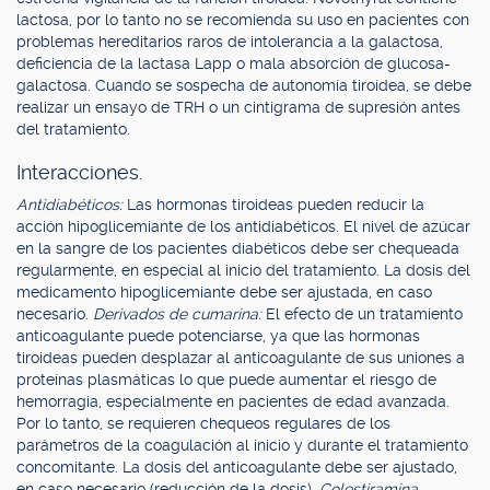
lactosa, por lo tanto no se recomienda su uso en pacientes con
problemas hereditarios raros de intolerancia a la galactosa,
deficiencia de la lactasa Lapp o mala absorción de glucosa-
galactosa. Cuando se sospecha de autonomía tiroídea, se debe
realizar un ensayo de TRH o un cintigrama de supresión antes
del tratamiento.
Interacciones.
Antidiabéticos:
Las hormonas tiroideas pueden reducir la
acción hipoglicemiante de los antidiabéticos. El nivel de azúcar
en la sangre de los pacientes diabéticos debe ser chequeada
regularmente, en especial al inicio del tratamiento. La dosis del
medicamento hipoglicemiante debe ser ajustada, en caso
necesario.
Derivados de cumarina:
El efecto de un tratamiento
anticoagulante puede potenciarse, ya que las hormonas
tiroideas pueden desplazar al anticoagulante de sus uniones a
proteínas plasmáticas lo que puede aumentar el riesgo de
hemorragia, especialmente en pacientes de edad avanzada.
Por lo tanto, se requieren chequeos regulares de los
parámetros de la coagulación al inicio y durante el tratamiento
concomitante. La dosis del anticoagulante debe ser ajustado,
en caso necesario (reducción de la dosis).
Colestiramina,