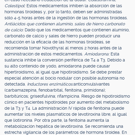
Colestipol:
Estos medicamentos inhiben la absorción de las
hormonas tiroideas y, por lo tanto, deben ser administradas
sólo 4-5 horas antes de la ingestión de las hormonas tiroideas.
Antiácidos que contienen aluminio, sales de hierro carbonato
de calcio:
Dado que los medicamentos que contienen aluminio,
carbonato de calcio y sales de hierro pueden producir una
reducción en la eficacia de las hormonas tiroideas, se
recomienda tomar Novothyral al menos 2 horas antes de la
administración de estos medicamentos.
Amiodarona:
Esta
sustancia inhibe la conversión periférica de T4 a T3. Debido a
su alto contenido de yodo, amiodarona puede causar
hipertiroidismo, al igual que hipotiroidismo. Se debe prestar
especial atención al bocio nodular con posible autonomía no
detectada.
Inductores enzimáticos:
anticonvulsivantes
(carbamazepina, fenobarbital, fenitoína, primidona);
barbitúricos; griseofulvina; rifampicina. Riesgo de hipotiroidismo
clínico en pacientes hipotiroides por aumento del metabolismo
de la T3 y T4. La administración IV rápida de fenitoína puede
aumentar los niveles plasmáticos de levotiroxina libre, al igual
que liotironina. Por otra parte, la fenitoína aumenta la
metabolización hepática de levotiroxina. Se recomienda una
estrecha vigilancia de los parámetros de hormona tiroidea. En