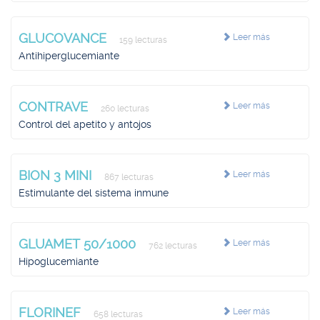
GLUCOVANCE
Leer más
159 lecturas
Antihiperglucemiante
CONTRAVE
Leer más
260 lecturas
Control del apetito y antojos
BION 3 MINI
Leer más
867 lecturas
Estimulante del sistema inmune
GLUAMET 50/1000
Leer más
762 lecturas
Hipoglucemiante
FLORINEF
Leer más
658 lecturas