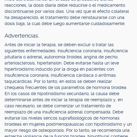
reacciones, la dosis diaria debe reducirse o el medicamento
discontinuarse por varios días. Una vez que el efecto colateral
ha desaparecido, el tratamiento debe reinstaurarse con una
dosis baja, la cual debe luego aumentarse cuidadosamente.
Advertencias.
Antes de iniciar la terapia, se deben excluir o tratar las
siguientes enfermedades: Insuficiencia coronaria, insuficiencia
pituitaria o adrenal, autonomia tiroidea, angina de pecho,
arteriosclerosis, hipertensión. Debe evitarse hasta un leve
hipertiroidismo inducido por la droga en pacientes con
insuficiencia coronaria, insuficiencia cardíaca o arritmias
taquicárdicas. Por lo tanto, en estos se deben realizar
chequeos frecuentes de los parámetros de hormona tiroídea.
En los casos de hipotiroidismo secundario, la causa debe
determinarse antes de iniciar la terapia de reemplazo y, en
caso necesario, se debe comenzar un tratamiento de
reemplazo de una insuficiencia adrenal compensada. Debe
evitarse los niveles séricos suprafisiológicos de hormonas
tiroideas en mujeres postmenopáusicas con hipotiroidismo y un
mayor riesgo de osteoporosis. Por lo tanto, se recomienda una
estrecha vigilancia de la función tiroidea. Novothyral contiene