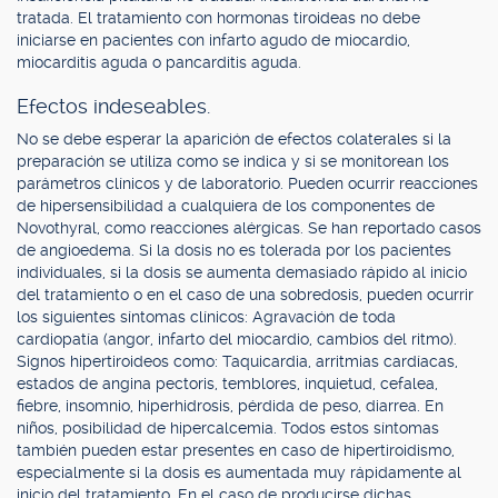
tratada. El tratamiento con hormonas tiroideas no debe
iniciarse en pacientes con infarto agudo de miocardio,
miocarditis aguda o pancarditis aguda.
Efectos indeseables.
No se debe esperar la aparición de efectos colaterales si la
preparación se utiliza como se indica y si se monitorean los
parámetros clínicos y de laboratorio. Pueden ocurrir reacciones
de hipersensibilidad a cualquiera de los componentes de
Novothyral, como reacciones alérgicas. Se han reportado casos
de angioedema. Si la dosis no es tolerada por los pacientes
individuales, si la dosis se aumenta demasiado rápido al inicio
del tratamiento o en el caso de una sobredosis, pueden ocurrir
los siguientes síntomas clínicos: Agravación de toda
cardiopatía (angor, infarto del miocardio, cambios del ritmo).
Signos hipertiroideos como: Taquicardia, arritmias cardíacas,
estados de angina pectoris, temblores, inquietud, cefalea,
fiebre, insomnio, hiperhidrosis, pérdida de peso, diarrea. En
niños, posibilidad de hipercalcemia. Todos estos síntomas
también pueden estar presentes en caso de hipertiroidismo,
especialmente si la dosis es aumentada muy rápidamente al
inicio del tratamiento. En el caso de producirse dichas