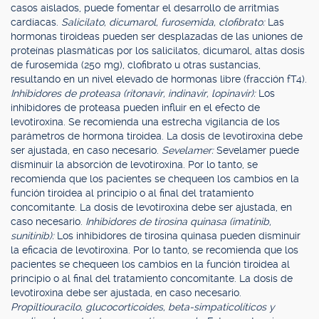
casos aislados, puede fomentar el desarrollo de arritmias
cardíacas.
Salicilato, dicumarol, furosemida, clofibrato:
Las
hormonas tiroideas pueden ser desplazadas de las uniones de
proteínas plasmáticas por los salicilatos, dicumarol, altas dosis
de furosemida (250 mg), clofibrato u otras sustancias,
resultando en un nivel elevado de hormonas libre (fracción fT4).
Inhibidores de proteasa (ritonavir, indinavir, lopinavir):
Los
inhibidores de proteasa pueden influir en el efecto de
levotiroxina. Se recomienda una estrecha vigilancia de los
parámetros de hormona tiroidea. La dosis de levotiroxina debe
ser ajustada, en caso necesario.
Sevelamer:
Sevelamer puede
disminuir la absorción de levotiroxina. Por lo tanto, se
recomienda que los pacientes se chequeen los cambios en la
función tiroidea al principio o al final del tratamiento
concomitante. La dosis de levotiroxina debe ser ajustada, en
caso necesario.
Inhibidores de tirosina quinasa (imatinib,
sunitinib):
Los inhibidores de tirosina quinasa pueden disminuir
la eficacia de levotiroxina. Por lo tanto, se recomienda que los
pacientes se chequeen los cambios en la función tiroidea al
principio o al final del tratamiento concomitante. La dosis de
levotiroxina debe ser ajustada, en caso necesario.
Propiltiouracilo, glucocorticoides, beta-simpaticolíticos y