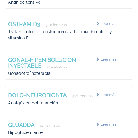
Antihipertensivo
OSTRAM D3
Leer más
540 lecturas
Tratamiento de la osteoporosis, Terapia de calcio y
vitamina D
GONAL-F PEN SOLUCION
Leer más
INYECTABLE
791 lecturas
Gonadotrofinoterapia
DOLO-NEUROBIONTA
Leer más
386 lecturas
Analgésico doble acción
GLUADDA
Leer más
142 lecturas
Hipoglucemiante