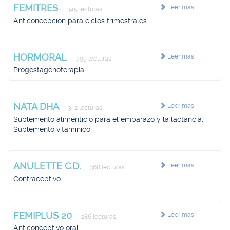
FEMITRES
Leer más
345 lecturas
Anticoncepción para ciclos trimestrales
HORMORAL
Leer más
795 lecturas
Progestagenoterapia
NATA DHA
Leer más
342 lecturas
Suplemento alimenticio para el embarazo y la lactancia,
Suplemento vitamínico
ANULETTE C.D.
Leer más
368 lecturas
Contraceptivo
FEMIPLUS 20
Leer más
286 lecturas
Anticonceptivo oral