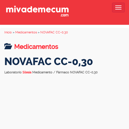
Togg
navig
Inicio
»
Medicamentos
»
NOVAFAC CC-0,30
Medicamentos
NOVAFAC CC-0,30
Laboratorio
Silesia
Medicamento / Fármaco NOVAFAC CC-0,30