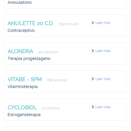
Anovulatorio
ANULETTE 20 C.D.
Leer más
639 lecturas
Contraceptivo
ALONDRA
Leer más
940 lecturas
Terapia progestágeno
VITABE - SPM
Leer más
686 lecturas
Vitaminoterapia
CYCLOBIOL
Leer más
24 lecturas
Estrogenoterapia