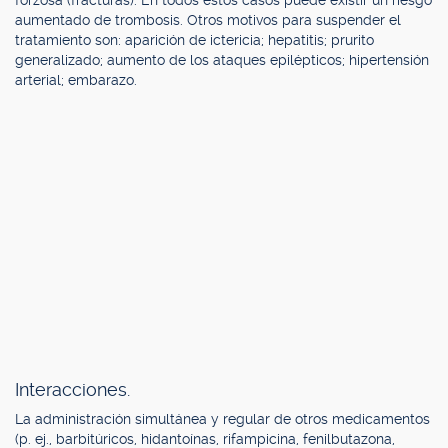
forzosa (fracturas). En todos estos casos puede existir un riesgo
aumentado de trombosis. Otros motivos para suspender el
tratamiento son: aparición de ictericia; hepatitis; prurito
generalizado; aumento de los ataques epilépticos; hipertensión
arterial; embarazo.
Interacciones.
La administración simultánea y regular de otros medicamentos
(p. ej., barbitúricos, hidantoínas, rifampicina, fenilbutazona,