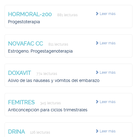
HORMORAL-200
Leer más
881 lecturas
Progestoterapia
NOVAFAC CC
Leer más
811 lecturas
Estrógeno, Progestagenoterapia
DOXAVIT
Leer más
774 lecturas
Alivio de las náuseas y vómitos del embarazo
FEMITRES
Leer más
345 lecturas
Anticoncepción para ciclos trimestrales
DRINA
Leer más
126 lecturas