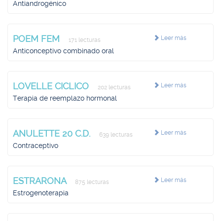
Antiandrogénico
POEM FEM
Leer más
171 lecturas
Anticonceptivo combinado oral
LOVELLE CICLICO
Leer más
202 lecturas
Terapia de reemplazo hormonal
ANULETTE 20 C.D.
Leer más
639 lecturas
Contraceptivo
ESTRARONA
Leer más
875 lecturas
Estrogenoterapia