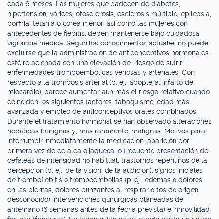
cada 6 meses. Las mujeres que padecen de diabetes,
hipertensión, várices, otosclerosis, esclerosis múltiple, epilepsia,
porfiria, tetania o corea menor, así como las mujeres con
antecedentes de flebitis, deben mantenerse bajo cuidadosa
vigilancia médica. Según los conocimientos actuales no puede
excluirse que la administración de anticonceptivos hormonales
esté relacionada con una elevación del riesgo de sufrir
enfermedades tromboembólicas venosas y arteriales. Con
respecto a la trombosis arterial (p. ej., apoplejía, infarto de
miocardio), parece aumentar aún más el riesgo relativo cuando
coinciden los siguientes factores: tabaquismo, edad más
avanzada y empleo de anticonceptivos orales combinados.
Durante el tratamiento hormonal se han observado alteraciones
hepáticas benignas y, más raramente, malignas. Motivos para
interrumpir inmediatamente la medicación: aparición por
primera vez de cefalea o jaqueca, o frecuente presentación de
cefaleas de intensidad no habitual, trastornos repentinos de la
percepción (p. ej., de la visión, de la audición), signos iniciales
de tromboflebitis o tromboembolias (p. ej., edemas o dolores
en las piernas, dolores punzantes al respirar o tos de origen
desconocido), intervenciones quirúrgicas planeadas de
antemano (6 semanas antes de la fecha prevista) e inmovilidad