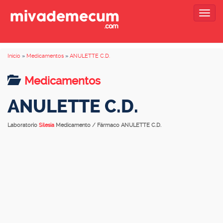
Togg
navig
Inicio
»
Medicamentos
»
ANULETTE C.D.
Medicamentos
ANULETTE C.D.
Laboratorio
Silesia
Medicamento / Fármaco ANULETTE C.D.