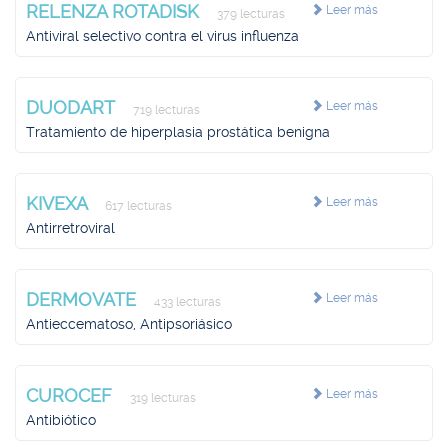
RELENZA ROTADISK
Leer más
379 lecturas
Antiviral selectivo contra el virus influenza
DUODART
Leer más
719 lecturas
Tratamiento de hiperplasia prostática benigna
KIVEXA
Leer más
617 lecturas
Antirretroviral
DERMOVATE
Leer más
433 lecturas
Antieccematoso, Antipsoriásico
CUROCEF
Leer más
319 lecturas
Antibiótico