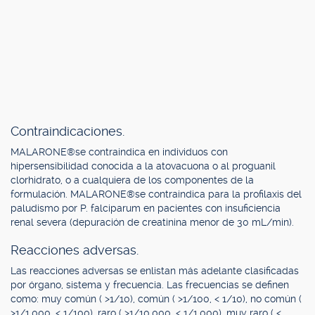
Contraindicaciones.
MALARONE®se contraindica en individuos con
hipersensibilidad conocida a la atovacuona o al proguanil
clorhidrato, o a cualquiera de los componentes de la
formulación. MALARONE®se contraindica para la profilaxis del
paludismo por P. falciparum en pacientes con insuficiencia
renal severa (depuración de creatinina menor de 30 mL/min).
Reacciones adversas.
Las reacciones adversas se enlistan más adelante clasificadas
por órgano, sistema y frecuencia. Las frecuencias se definen
como: muy común ( >1/10), común ( >1/100, < 1/10), no común (
>1/1,000, < 1/100), raro ( >1/10,000, < 1/1,000), muy raro ( <