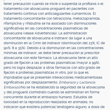
tener precaución cuando se inicie o suspenda la profilaxis o el
tratamiento con atovacuona-proguanil en pacientes con
tratamiento continuo con anticoagulantes cumarínicos. El
tratamiento concomitante con tetraciclina, metoclopramida,
rifampicina y rifabutina se ha asociado con disminuciones
significativas en las concentraciones plasmáticas de
atovacuona (véase Advertencias). La administración
concomitante de atovacuona e indinavir da lugar a una
disminución en la Cmín de indinavir (disminución del 23%; IC de
90%: 8 a 35%). Debido a la disminución en las concentraciones
mínimas de indinavir, se debe tener precaución al prescribir
atovacuona con este fármaco. La atovacuona tiene un alto
grado de fijación a las proteínas plasmáticas (mayor a 99%),
pero no logra desplazar a otros fármacos con alto grado de
fijación a proteínas plasmáticas in vitro, por lo que es
improbable que se presenten interacciones medicamentosas
significativas por desplazamiento.
Embarazo y Lactancia:
Embarazo:
No se ha establecido la seguridad de la atovacuona
y del proguanil clorhidrato cuando se administran en forma
concurrente durante el embarazo humano. Estudios de
toxicidad en la reproducción realizados en animales, no
indicaron que existiera potencial teratógeno alguno, a dosis de