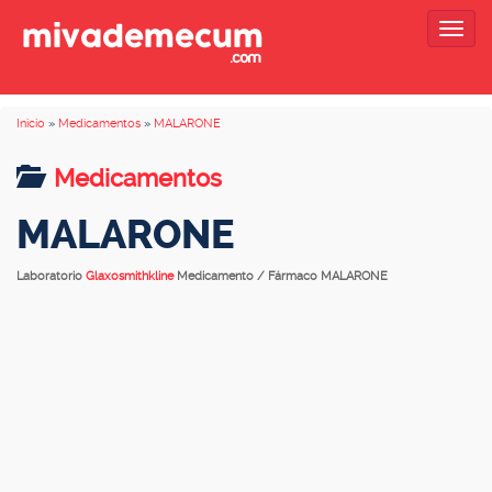
Togg
navig
Inicio
»
Medicamentos
»
MALARONE
Medicamentos
MALARONE
Laboratorio
Glaxosmithkline
Medicamento / Fármaco MALARONE