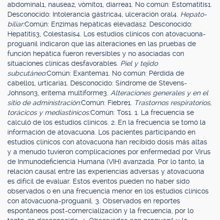
abdominal1, nausea2, vómito1, diarrea1. No común: Estomatitis1.
Desconocido: Intolerancia gástrica4, ulceración oral4.
Hepato-
biliar:
Común: Enzimas hepáticas elevadas2. Desconocido:
Hepatitis3, Colestasis4. Los estudios clínicos con atovacuona-
proguanil indicaron que las alteraciones en las pruebas de
función hepática fueron reversibles y no asociadas con
situaciones clínicas desfavorables.
Piel y tejido
subcutáneo:
Común: Exantema1. No común: Pérdida de
cabello1, urticaria1. Desconocido: Síndrome de Stevens-
Johnson3, eritema multiforme3.
Alteraciones generales y en el
sitio de administración:
Común: Fiebre1.
Trastornos respiratorios,
torácicos y mediastínicos:
Común: Tos1. 1. La frecuencia se
calculó de los estudios clínicos. 2. En la frecuencia se tomó la
información de atovacuona. Los pacientes participando en
estudios clínicos con atovacuona han recibido dosis más altas
y a menudo tuvieron complicaciones por enfermedad por Virus
de Inmunodeficiencia Humana (VIH) avanzada. Por lo tanto, la
relación causal entre las experiencias adversas y atovacuona
es difícil de evaluar. Estos eventos pueden no haber sido
observados o en una frecuencia menor en los estudios clínicos
con atovacuona-proguanil. 3. Observados en reportes
espontáneos post-comercialización y la frecuencia, por lo