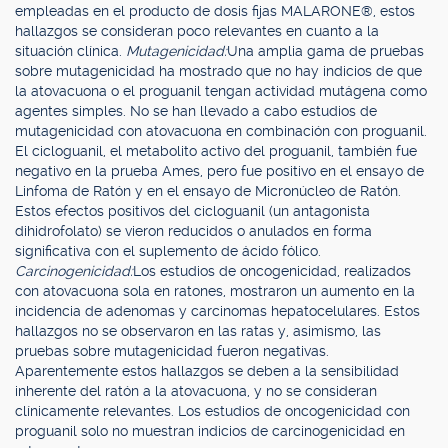
empleadas en el producto de dosis fijas MALARONE®, estos
hallazgos se consideran poco relevantes en cuanto a la
situación clínica.
Mutagenicidad:
Una amplia gama de pruebas
sobre mutagenicidad ha mostrado que no hay indicios de que
la atovacuona o el proguanil tengan actividad mutágena como
agentes simples. No se han llevado a cabo estudios de
mutagenicidad con atovacuona en combinación con proguanil.
El cicloguanil, el metabolito activo del proguanil, también fue
negativo en la prueba Ames, pero fue positivo en el ensayo de
Linfoma de Ratón y en el ensayo de Micronúcleo de Ratón.
Estos efectos positivos del cicloguanil (un antagonista
dihidrofolato) se vieron reducidos o anulados en forma
significativa con el suplemento de ácido fólico.
Carcinogenicidad:
Los estudios de oncogenicidad, realizados
con atovacuona sola en ratones, mostraron un aumento en la
incidencia de adenomas y carcinomas hepatocelulares. Estos
hallazgos no se observaron en las ratas y, asimismo, las
pruebas sobre mutagenicidad fueron negativas.
Aparentemente estos hallazgos se deben a la sensibilidad
inherente del ratón a la atovacuona, y no se consideran
clínicamente relevantes. Los estudios de oncogenicidad con
proguanil solo no muestran indicios de carcinogenicidad en