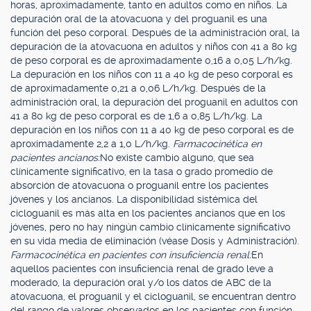
horas, aproximadamente, tanto en adultos como en niños. La
depuración oral de la atovacuona y del proguanil es una
función del peso corporal. Después de la administración oral, la
depuración de la atovacuona en adultos y niños con 41 a 80 kg
de peso corporal es de aproximadamente 0,16 a 0,05 L/h/kg.
La depuración en los niños con 11 a 40 kg de peso corporal es
de aproximadamente 0,21 a 0,06 L/h/kg. Después de la
administración oral, la depuración del proguanil en adultos con
41 a 80 kg de peso corporal es de 1,6 a 0,85 L/h/kg. La
depuración en los niños con 11 a 40 kg de peso corporal es de
aproximadamente 2,2 a 1,0 L/h/kg.
Farmacocinética en
pacientes ancianos:
No existe cambio alguno, que sea
clínicamente significativo, en la tasa o grado promedio de
absorción de atovacuona o proguanil entre los pacientes
jóvenes y los ancianos. La disponibilidad sistémica del
cicloguanil es más alta en los pacientes ancianos que en los
jóvenes, pero no hay ningún cambio clínicamente significativo
en su vida media de eliminación (véase Dosis y Administración).
Farmacocinética en pacientes con insuficiencia renal:
En
aquellos pacientes con insuficiencia renal de grado leve a
moderado, la depuración oral y/o los datos de ABC de la
atovacuona, el proguanil y el cicloguanil, se encuentran dentro
del rango de valores observados en los pacientes con función