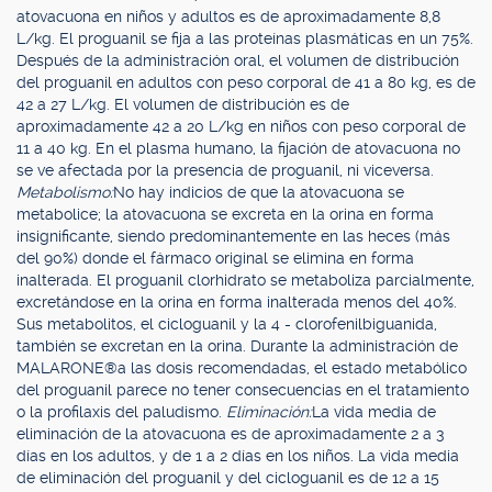
atovacuona en niños y adultos es de aproximadamente 8,8
L/kg. El proguanil se fija a las proteínas plasmáticas en un 75%.
Después de la administración oral, el volumen de distribución
del proguanil en adultos con peso corporal de 41 a 80 kg, es de
42 a 27 L/kg. El volumen de distribución es de
aproximadamente 42 a 20 L/kg en niños con peso corporal de
11 a 40 kg. En el plasma humano, la fijación de atovacuona no
se ve afectada por la presencia de proguanil, ni viceversa.
Metabolismo:
No hay indicios de que la atovacuona se
metabolice; la atovacuona se excreta en la orina en forma
insignificante, siendo predominantemente en las heces (más
del 90%) donde el fármaco original se elimina en forma
inalterada. El proguanil clorhidrato se metaboliza parcialmente,
excretándose en la orina en forma inalterada menos del 40%.
Sus metabolitos, el cicloguanil y la 4 - clorofenilbiguanida,
también se excretan en la orina. Durante la administración de
MALARONE®a las dosis recomendadas, el estado metabólico
del proguanil parece no tener consecuencias en el tratamiento
o la profilaxis del paludismo.
Eliminación:
La vida media de
eliminación de la atovacuona es de aproximadamente 2 a 3
días en los adultos, y de 1 a 2 días en los niños. La vida media
de eliminación del proguanil y del cicloguanil es de 12 a 15