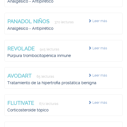
Analgésico - Antipirético
PANADOL NIÑOS
Leer más
370 lecturas
Analgésico - Antipirético
REVOLADE
Leer más
945 lecturas
Púrpura trombocitopénica inmune
AVODART
Leer más
65 lecturas
Tratamiento de la hipertrofia prostática benigna
FLUTIVATE
Leer más
672 lecturas
Corticosteroide tópico