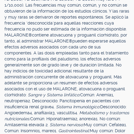
1/10,000). Las frecuencias muy común, común, y no común se
obtuvieron de la información de los estudios clínicos. Y las raras
y muy raras se derivaron de reportes espontáneos. Se aplicó la
frecuencia "desconocida"para aquellas reacciones cuya
frecuencia no pudo ser estimada de la información disponible.
MALARONE®contiene atovacuona y proguanil clorhidrato, por
tanto, al administrar MALARONE®pueden esperarse aquellos
efectos adversos asociados con cada uno de sus
componentes. A las dosis empleadas tanto para el tratamiento
como para la profilaxis del paludismo, los efectos adversos
generalmente son de grado leve y de duración limitada. No
hay indicios de toxicidad adicional resultante de la
administración concurrente de atovacuona y proguanil. Más
adelante se proporciona un resumen de efectos adversos
asociados con el uso de MALARONE, atovacuona o proguanil
clorhidrato:
Sangre y Sistema linfático:
Común: Anemia1,
neutropenia2. Desconocido: Pancitopenia en pacientes con
insuficiencia renal grave4.
Sistema Inmunológico:
Desconocido:
Angioedema4, anafilaxia3, vasculitis4.
Metabolismo y trastornos
nutricionales:
Común: Hiponatraemia2, anorexia1. No común:
Amilasemia elevada 2.
Sistema nervioso:
Muy común: Cefalea1.
Común: Insomnio1, mareo1.
Gastrointestinal:
Muy común: Dolor