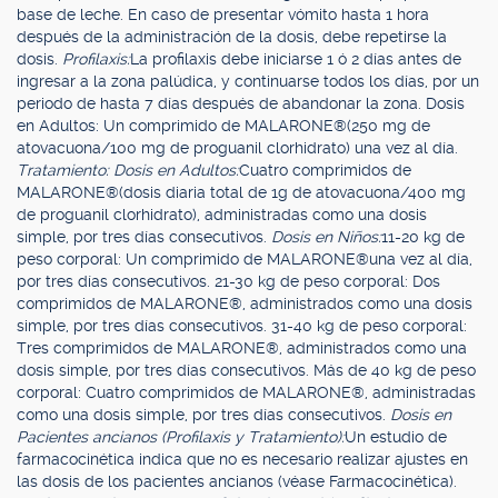
base de leche. En caso de presentar vómito hasta 1 hora
después de la administración de la dosis, debe repetirse la
dosis.
Profilaxis:
La profilaxis debe iniciarse 1 ó 2 días antes de
ingresar a la zona palúdica, y continuarse todos los días, por un
periodo de hasta 7 días después de abandonar la zona. Dosis
en Adultos: Un comprimido de MALARONE®(250 mg de
atovacuona/100 mg de proguanil clorhidrato) una vez al día.
Tratamiento: Dosis en Adultos:
Cuatro comprimidos de
MALARONE®(dosis diaria total de 1g de atovacuona/400 mg
de proguanil clorhidrato), administradas como una dosis
simple, por tres días consecutivos.
Dosis en Niños:
11-20 kg de
peso corporal: Un comprimido de MALARONE®una vez al día,
por tres días consecutivos. 21-30 kg de peso corporal: Dos
comprimidos de MALARONE®, administrados como una dosis
simple, por tres días consecutivos. 31-40 kg de peso corporal:
Tres comprimidos de MALARONE®, administrados como una
dosis simple, por tres días consecutivos. Más de 40 kg de peso
corporal: Cuatro comprimidos de MALARONE®, administradas
como una dosis simple, por tres días consecutivos.
Dosis en
Pacientes ancianos (Profilaxis y Tratamiento):
Un estudio de
farmacocinética indica que no es necesario realizar ajustes en
las dosis de los pacientes ancianos (véase Farmacocinética).