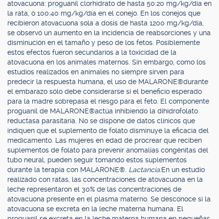
atovacuona: proguanil clorhidrato de hasta 50:20 mg/kg/día en
la rata, ó 100:40 mg/kg/día en el conejo. En los conejos que
recibieron atovacuona sola a dosis de hasta 1200 mg/kg/día,
se observó un aumento en la incidencia de reabsorciones y una
disminución en el tamaño y peso de los fetos. Posiblemente
estos efectos fueron secundarios a la toxicidad de la
atovacuona en los animales maternos. Sin embargo, como los
estudios realizados en animales no siempre sirven para
predecir la respuesta humana, el uso de MALARONE®durante
el embarazo sólo debe considerarse si el beneficio esperado
para la madre sobrepasa el riesgo para el feto. El componente
proguanil de MALARONE®actúa inhibiendo la dihidrofolato
reductasa parasitaria. No se dispone de datos clínicos que
indiquen que el suplemento de folato disminuye la eficacia del
medicamento. Las mujeres en edad de procrear que reciben
suplementos de folato para prevenir anomalías congénitas del
tubo neural, pueden seguir tomando estos suplementos
durante la terapia con MALARONE®.
Lactancia:
En un estudio
realizado con ratas, las concentraciones de atovacuona en la
leche representaron el 30% de las concentraciones de
atovacuona presente en el plasma materno. Se desconoce si la
atovacuona se excreta en la leche materna humana. El
proguanil se excreta en la leche materna humana en pequeñas