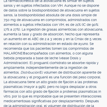
La farmacocinética de la atovacuona es similar en sujetos
sanos y en sujetos infectados con VIH. Aunque no se dispone
de datos sobre la biodisponibilidad de atovacuona en sujetos
sanos, la biodisponibilidad absoluta de una dosis simple de
750 mg de atovacuona en comprimidos, administrados con
alimentos a sujetos infectados con VIH, es de 21% (IC de 90%:
17% a 27%). La ingestión de grasas alimenticias con atovacuona,
aumenta la tasa y grado de absorción, hecho que representa
un aumento en el ABC de 2 a 3 veces y en la Cmáx de 5 veces
en relación con su administración en estado de ayuno. Se
recomienda que los pacientes tomen los comprimidos de
MALARONE®acompañados con alimentos, o con alguna
bebida preparada a base de leche (véase Dosis y
Administración). El proguanil clorhidrato se absorbe rápida y
ampliamente, independientemente de la ingestión de
alimentos.
Distribución:
El volumen de distribución aparente de
la atovacuona y el proguanil es una función del peso corporal.
La atovacuona tiene un alto grado de fijación a las proteínas
plasmáticas (mayor a 99%), pero no logra desplazar a otros
fármacos con alto grado de fijación a proteínas plasmáticas in
vitro, por lo que es improbable que se presenten interacciones
medicamentosas significativas por desplazamiento. Después
de la administración oral, el volumen de distribución de la