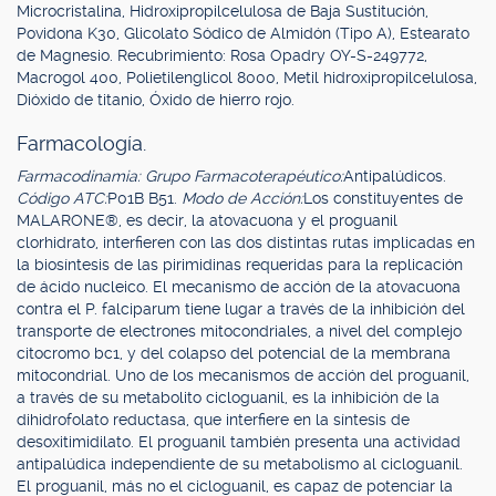
Microcristalina, Hidroxipropilcelulosa de Baja Sustitución,
Povidona K30, Glicolato Sódico de Almidón (Tipo A), Estearato
de Magnesio. Recubrimiento: Rosa Opadry OY-S-249772,
Macrogol 400, Polietilenglicol 8000, Metil hidroxipropilcelulosa,
Dióxido de titanio, Óxido de hierro rojo.
Farmacología.
Farmacodinamia: Grupo Farmacoterapéutico:
Antipalúdicos.
Código ATC:
P01B B51.
Modo de Acción:
Los constituyentes de
MALARONE®, es decir, la atovacuona y el proguanil
clorhidrato, interfieren con las dos distintas rutas implicadas en
la biosíntesis de las pirimidinas requeridas para la replicación
de ácido nucleico. El mecanismo de acción de la atovacuona
contra el P. falciparum tiene lugar a través de la inhibición del
transporte de electrones mitocondriales, a nivel del complejo
citocromo bc1, y del colapso del potencial de la membrana
mitocondrial. Uno de los mecanismos de acción del proguanil,
a través de su metabolito cicloguanil, es la inhibición de la
dihidrofolato reductasa, que interfiere en la síntesis de
desoxitimidilato. El proguanil también presenta una actividad
antipalúdica independiente de su metabolismo al cicloguanil.
El proguanil, más no el cicloguanil, es capaz de potenciar la