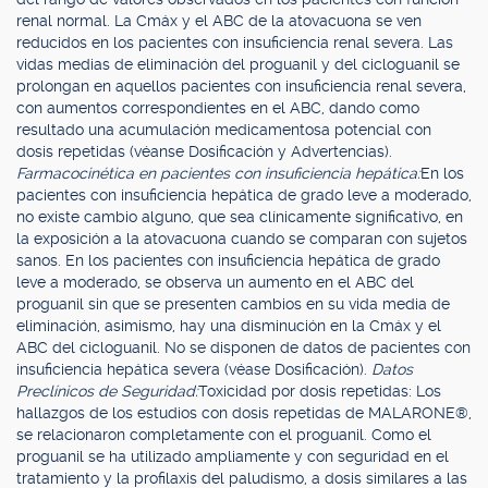
renal normal. La Cmáx y el ABC de la atovacuona se ven
reducidos en los pacientes con insuficiencia renal severa. Las
vidas medias de eliminación del proguanil y del cicloguanil se
prolongan en aquellos pacientes con insuficiencia renal severa,
con aumentos correspondientes en el ABC, dando como
resultado una acumulación medicamentosa potencial con
dosis repetidas (véanse Dosificación y Advertencias).
Farmacocinética en pacientes con insuficiencia hepática:
En los
pacientes con insuficiencia hepática de grado leve a moderado,
no existe cambio alguno, que sea clínicamente significativo, en
la exposición a la atovacuona cuando se comparan con sujetos
sanos. En los pacientes con insuficiencia hepática de grado
leve a moderado, se observa un aumento en el ABC del
proguanil sin que se presenten cambios en su vida media de
eliminación, asimismo, hay una disminución en la Cmáx y el
ABC del cicloguanil. No se disponen de datos de pacientes con
insuficiencia hepática severa (véase Dosificación).
Datos
Preclínicos de Seguridad:
Toxicidad por dosis repetidas: Los
hallazgos de los estudios con dosis repetidas de MALARONE®,
se relacionaron completamente con el proguanil. Como el
proguanil se ha utilizado ampliamente y con seguridad en el
tratamiento y la profilaxis del paludismo, a dosis similares a las