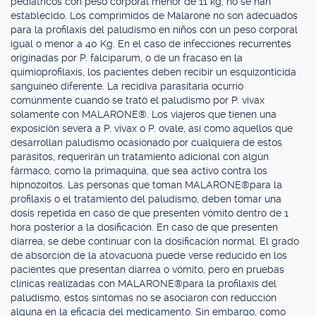
pediátricos con peso corporal menor de 11 kg, no se han
establecido. Los comprimidos de Malarone no son adecuados
para la profilaxis del paludismo en niños con un peso corporal
igual o menor a 40 Kg. En el caso de infecciones recurrentes
originadas por P. falciparum, o de un fracaso en la
quimioprofilaxis, los pacientes deben recibir un esquizonticida
sanguíneo diferente. La recidiva parasitaria ocurrió
comúnmente cuando se trató el paludismo por P. vivax
solamente con MALARONE®. Los viajeros que tienen una
exposición severa a P. vivax o P. ovale, así como aquellos que
desarrollan paludismo ocasionado por cualquiera de estos
parásitos, requerirán un tratamiento adicional con algún
fármaco, como la primaquina, que sea activo contra los
hipnozoítos. Las personas que toman MALARONE®para la
profilaxis o el tratamiento del paludismo, deben tomar una
dosis repetida en caso de que presenten vómito dentro de 1
hora posterior a la dosificación. En caso de que presenten
diarrea, se debe continuar con la dosificación normal. El grado
de absorción de la atovacuona puede verse reducido en los
pacientes que presentan diarrea o vómito, pero en pruebas
clínicas realizadas con MALARONE®para la profilaxis del
paludismo, estos síntomas no se asociaron con reducción
alguna en la eficacia del medicamento. Sin embargo, como