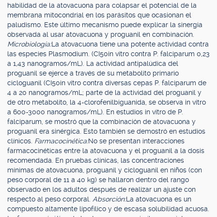
habilidad de la atovacuona para colapsar el potencial de la
membrana mitocondrial en los parásitos que ocasionan el
paludismo. Este último mecanismo puede explicar la sinergia
observada al usar atovacuona y proguanil en combinación.
Microbiología:
La atovacuona tiene una potente actividad contra
las especies Plasmodium. (CI50in vitro contra P. falciparum 0,23
a 1,43 nanogramos/mL). La actividad antipalúdica del
proguanil se ejerce a través de su metabolito primario
cicloguanil (CI50in vitro contra diversas cepas P. falciparum de
4 a 20 nanogramos/mL; parte de la actividad del proguanil y
de otro metabolito, la 4-clorofenilbiguanida, se observa in vitro
a 600-3000 nanogramos/mL). En estudios in vitro de P.
falciparum, se mostró que la combinación de atovacuona y
proguanil era sinérgica. Esto también se demostró en estudios
clínicos.
Farmacocinética:
No se presentan interacciones
farmacocinéticas entre la atovacuona y el proguanil a la dosis
recomendada. En pruebas clínicas, las concentraciones
mínimas de atovacuona, proguanil y cicloguanil en niños (con
peso corporal de 11 a 40 kg) se hallaron dentro del rango
observado en los adultos después de realizar un ajuste con
respecto al peso corporal.
Absorción:
La atovacuona es un
compuesto altamente lipofílico y de escasa solubilidad acuosa.