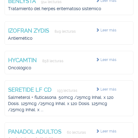
BENLYSTA
Leer más
914 lecturas
Tratamiento del herpes eritematoso sistémico
IZOFRAN ZYDIS
Leer más
849 lecturas
Antiemético
HYCAMTIN
Leer más
858 lecturas
Oncológico
SERETIDE LF CD
Leer más
193 lecturas
Salmeterol + fluticasona. 50mcg /25mcg Inhal. x 120
Dosis. 125mcg /25mcg Inhal. x 120 Dosis. 125mcg
/25mcg Inhal. x ...
PANADOL ADULTOS
Leer más
60 lecturas