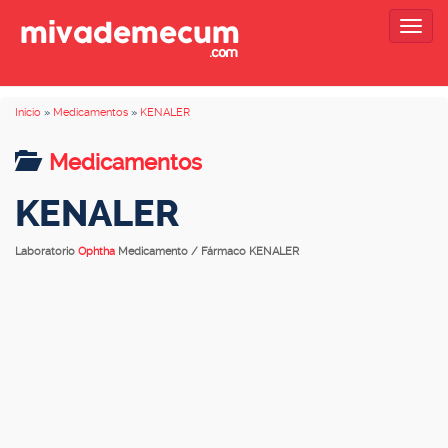
Togg
navig
Inicio
»
Medicamentos
»
KENALER
Medicamentos
KENALER
Laboratorio
Ophtha
Medicamento / Fármaco KENALER