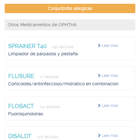
Conjuntivitis alérgicas
Otros Medicamentos de OPHTHA
SPRAINER T40
Leer más
450 lecturas
Limpiador de párpados y pestaña
FLUSURE
Leer más
77 lecturas
Corticoides/antiinfeccioso/midriático en combinación
FLOBACT
Leer más
714 lecturas
Fluoroquinolonas
DISALOT
Leer más
407 lecturas