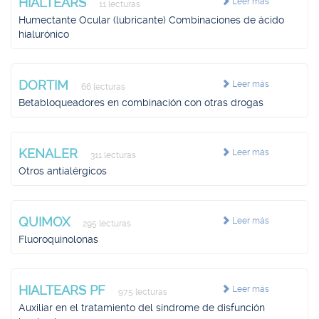
HIALTEARS
Leer más
11 lecturas
Humectante Ocular (lubricante) Combinaciones de ácido
hialurónico
DORTIM
Leer más
66 lecturas
Betabloqueadores en combinación con otras drogas
KENALER
Leer más
311 lecturas
Otros antialérgicos
QUIMOX
Leer más
295 lecturas
Fluoroquinolonas
HIALTEARS PF
Leer más
975 lecturas
Auxiliar en el tratamiento del síndrome de disfunción