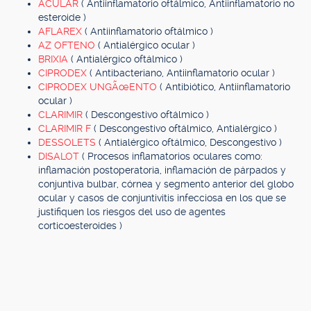
ACULAR
( Antiinflamatorio oftálmico, Antiinflamatorio no
esteroide )
AFLAREX
( Antiinflamatorio oftálmico )
AZ OFTENO
( Antialérgico ocular )
BRIXIA
( Antialérgico oftálmico )
CIPRODEX
( Antibacteriano, Antiinflamatorio ocular )
CIPRODEX UNGÃœENTO
( Antibiótico, Antiinflamatorio
ocular )
CLARIMIR
( Descongestivo oftálmico )
CLARIMIR F
( Descongestivo oftálmico, Antialérgico )
DESSOLETS
( Antialérgico oftálmico, Descongestivo )
DISALOT
( Procesos inflamatorios oculares como:
inflamación postoperatoria, inflamación de párpados y
conjuntiva bulbar, córnea y segmento anterior del globo
ocular y casos de conjuntivitis infecciosa en los que se
justifiquen los riesgos del uso de agentes
corticoesteroides )