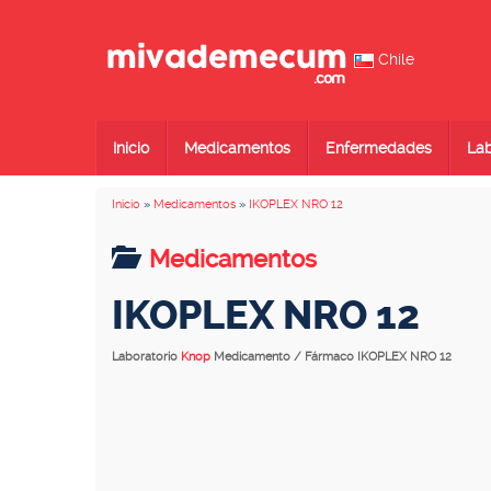
Chile
Inicio
Medicamentos
Enfermedades
Lab
Inicio
»
Medicamentos
»
IKOPLEX NRO 12
Medicamentos
IKOPLEX NRO 12
Laboratorio
Knop
Medicamento / Fármaco IKOPLEX NRO 12