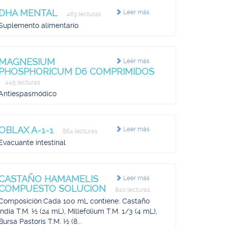
DHA MENTAL
Leer más
463 lecturas
Suplemento alimentario
MAGNESIUM
Leer más
PHOSPHORICUM D6 COMPRIMIDOS
445 lecturas
Antiespasmódico
OBLAX A-1-1
Leer más
864 lecturas
Evacuante intestinal
CASTAÑO HAMAMELIS
Leer más
COMPUESTO SOLUCION
840 lecturas
Composición.Cada 100 mL contiene: Castaño
India T.M. ½ (24 mL), Millefolium T.M. 1/3 (4 mL),
Bursa Pastoris T.M. ½ (8...