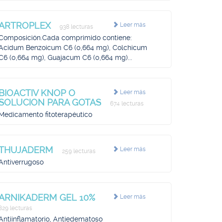
ARTROPLEX
Leer más
938 lecturas
Composición.Cada comprimido contiene:
Acidum Benzoicum C6 (0,664 mg), Colchicum
C6 (0,664 mg), Guajacum C6 (0,664 mg)...
BIOACTIV KNOP O
Leer más
SOLUCION PARA GOTAS
674 lecturas
Medicamento fitoterapéutico
THUJADERM
Leer más
259 lecturas
Antiverrugoso
ARNIKADERM GEL 10%
Leer más
829 lecturas
Antiinflamatorio, Antiedematoso