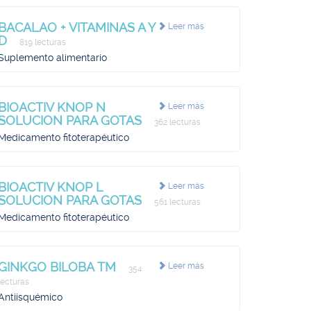
BACALAO + VITAMINAS A Y
Leer más
D
819 lecturas
Suplemento alimentario
BIOACTIV KNOP N
Leer más
SOLUCION PARA GOTAS
362 lecturas
Medicamento fitoterapéutico
BIOACTIV KNOP L
Leer más
SOLUCION PARA GOTAS
561 lecturas
Medicamento fitoterapéutico
GINKGO BILOBA TM
Leer más
354
lecturas
Antiisquémico