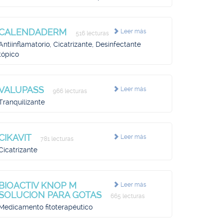
CALENDADERM
Leer más
516 lecturas
Antiinflamatorio, Cicatrizante, Desinfectante
tópico
VALUPASS
Leer más
966 lecturas
Tranquilizante
CIKAVIT
Leer más
781 lecturas
Cicatrizante
BIOACTIV KNOP M
Leer más
SOLUCION PARA GOTAS
665 lecturas
Medicamento fitoterapéutico