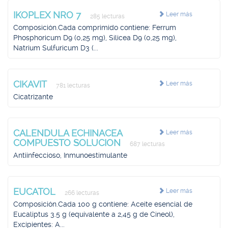
IKOPLEX NRO 7
Leer más
285 lecturas
Composición.Cada comprimido contiene: Ferrum
Phosphoricum D9 (0,25 mg), Silicea D9 (0,25 mg),
Natrium Sulfuricum D3 (...
CIKAVIT
Leer más
781 lecturas
Cicatrizante
CALENDULA ECHINACEA
Leer más
COMPUESTO SOLUCION
687 lecturas
Antiinfeccioso, Inmunoestimulante
EUCATOL
Leer más
266 lecturas
Composición.Cada 100 g contiene: Aceite esencial de
Eucaliptus 3.5 g (equivalente a 2,45 g de Cineol),
Excipientes: A...