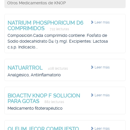
Otros Medicamentos de KNOP
NATRIUM PHOSPHORICUM D6
Leer más
COMPRIMIDOS
722 lecturas
Composición.Cada comprimido contiene: Fosfato de
Sodio dodecahidrato D4 (3 mg). Excipientes: Lactosa
c.s.p. Indicacio...
NATUARTROL
Leer más
408 lecturas
Analgésico, Antiinflamatorio
BIOACTIV KNOP F SOLUCION
Leer más
PARA GOTAS
882 lecturas
Medicamento fitoterapéutico
OLEUM JECOR COMPUESTO
Leer más