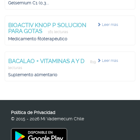
Gelsemium C1 (0,3...
BIOACTIV KNOP P SOLUCION
Leer más
PARA GOTAS
161 lecturas
Medicamento fitoterapéutico
BACALAO + VITAMINAS A Y D
Leer más
819
lecturas
Suplemento alimentario
Política de Privacidad
© 2015 - 2026 Mi Vademecum Chile