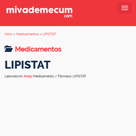
Togg
navig
Inicio
»
Medicamentos
»
LIPISTAT
Medicamentos
LIPISTAT
Laboratorio
Knop
Medicamento / Fármaco LIPISTAT