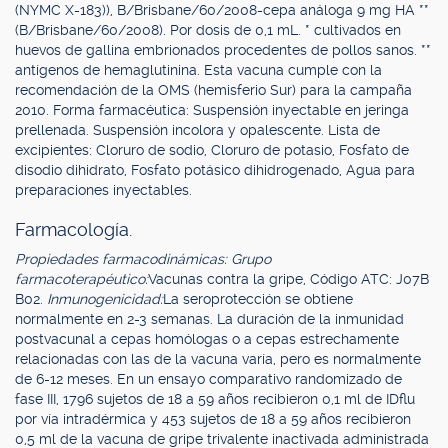
(NYMC X-183)), B/Brisbane/60/2008-cepa análoga 9 mg HA **
(B/Brisbane/60/2008). Por dosis de 0,1 mL. * cultivados en
huevos de gallina embrionados procedentes de pollos sanos. **
antígenos de hemaglutinina. Esta vacuna cumple con la
recomendación de la OMS (hemisferio Sur) para la campaña
2010. Forma farmacéutica: Suspensión inyectable en jeringa
prellenada. Suspensión incolora y opalescente. Lista de
excipientes: Cloruro de sodio, Cloruro de potasio, Fosfato de
disodio dihidrato, Fosfato potásico dihidrogenado, Agua para
preparaciones inyectables.
Farmacología.
Propiedades farmacodinámicas: Grupo
farmacoterapéutico:
Vacunas contra la gripe, Código ATC: J07B
B02.
Inmunogenicidad:
La seroprotección se obtiene
normalmente en 2-3 semanas. La duración de la inmunidad
postvacunal a cepas homólogas o a cepas estrechamente
relacionadas con las de la vacuna varía, pero es normalmente
de 6-12 meses. En un ensayo comparativo randomizado de
fase III, 1796 sujetos de 18 a 59 años recibieron 0,1 ml de IDflu
por vía intradérmica y 453 sujetos de 18 a 59 años recibieron
0,5 ml de la vacuna de gripe trivalente inactivada administrada