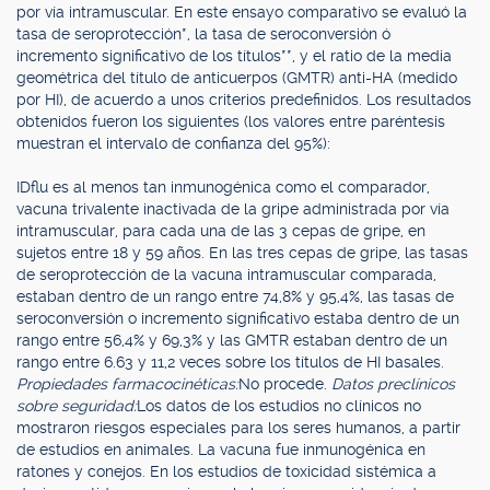
por vía intramuscular. En este ensayo comparativo se evaluó la
tasa de seroprotección*, la tasa de seroconversión ó
incremento significativo de los títulos**, y el ratio de la media
geométrica del título de anticuerpos (GMTR) anti-HA (medido
por HI), de acuerdo a unos criterios predefinidos. Los resultados
obtenidos fueron los siguientes (los valores entre paréntesis
muestran el intervalo de confianza del 95%):
IDflu es al menos tan inmunogénica como el comparador,
vacuna trivalente inactivada de la gripe administrada por vía
intramuscular, para cada una de las 3 cepas de gripe, en
sujetos entre 18 y 59 años. En las tres cepas de gripe, las tasas
de seroprotección de la vacuna intramuscular comparada,
estaban dentro de un rango entre 74,8% y 95,4%, las tasas de
seroconversión o incremento significativo estaba dentro de un
rango entre 56,4% y 69,3% y las GMTR estaban dentro de un
rango entre 6.63 y 11,2 veces sobre los títulos de HI basales.
Propiedades farmacocinéticas:
No procede.
Datos preclínicos
sobre seguridad:
Los datos de los estudios no clínicos no
mostraron riesgos especiales para los seres humanos, a partir
de estudios en animales. La vacuna fue inmunogénica en
ratones y conejos. En los estudios de toxicidad sistémica a