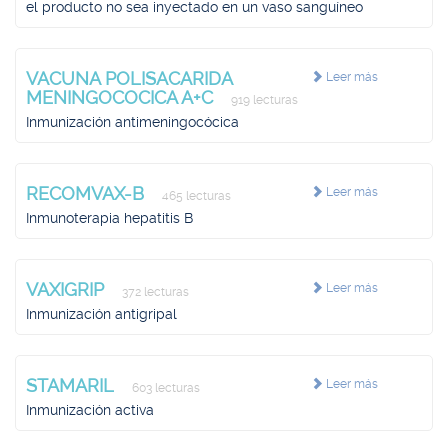
el producto no sea inyectado en un vaso sanguíneo
VACUNA POLISACARIDA
Leer más
MENINGOCOCICA A+C
919 lecturas
Inmunización antimeningocócica
RECOMVAX-B
Leer más
465 lecturas
Inmunoterapia hepatitis B
VAXIGRIP
Leer más
372 lecturas
Inmunización antigripal
STAMARIL
Leer más
603 lecturas
Inmunización activa