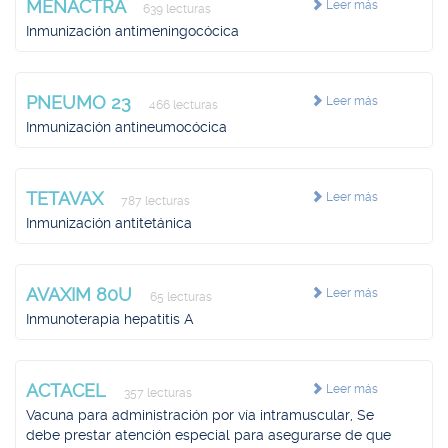
MENACTRA
Leer más
639 lecturas
Inmunización antimeningocócica
PNEUMO 23
Leer más
466 lecturas
Inmunización antineumocócica
TETAVAX
Leer más
787 lecturas
Inmunización antitetánica
AVAXIM 80U
Leer más
65 lecturas
Inmunoterapia hepatitis A
ACTACEL
Leer más
357 lecturas
Vacuna para administración por vía intramuscular, Se
debe prestar atención especial para asegurarse de que