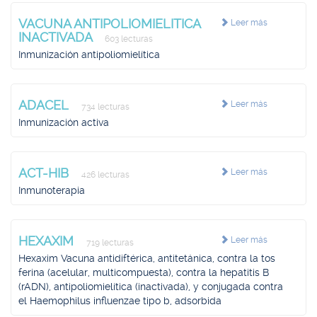
VACUNA ANTIPOLIOMIELITICA
Leer más
INACTIVADA
603 lecturas
Inmunización antipoliomielítica
ADACEL
Leer más
734 lecturas
Inmunización activa
ACT-HIB
Leer más
426 lecturas
Inmunoterapia
HEXAXIM
Leer más
719 lecturas
Hexaxim Vacuna antidiftérica, antitetánica, contra la tos
ferina (acelular, multicompuesta), contra la hepatitis B
(rADN), antipoliomielítica (inactivada), y conjugada contra
el Haemophilus influenzae tipo b, adsorbida