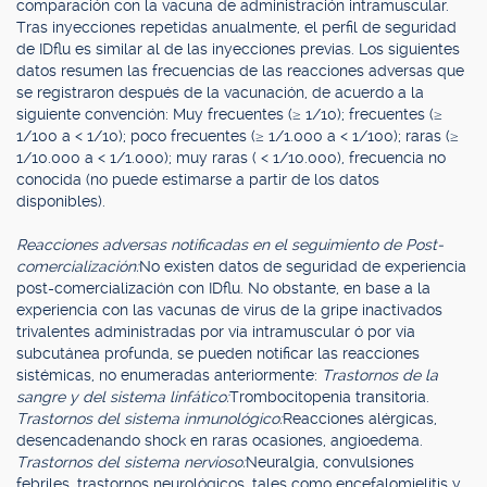
comparación con la vacuna de administración intramuscular.
Tras inyecciones repetidas anualmente, el perfil de seguridad
de IDflu es similar al de las inyecciones previas. Los siguientes
datos resumen las frecuencias de las reacciones adversas que
se registraron después de la vacunación, de acuerdo a la
siguiente convención: Muy frecuentes (≥ 1/10); frecuentes (≥
1/100 a < 1/10); poco frecuentes (≥ 1/1.000 a < 1/100); raras (≥
1/10.000 a < 1/1.000); muy raras ( < 1/10.000), frecuencia no
conocida (no puede estimarse a partir de los datos
disponibles).
Reacciones adversas notificadas en el seguimiento de Post-
comercialización:
No existen datos de seguridad de experiencia
post-comercialización con IDflu. No obstante, en base a la
experiencia con las vacunas de virus de la gripe inactivados
trivalentes administradas por vía intramuscular ó por vía
subcutánea profunda, se pueden notificar las reacciones
sistémicas, no enumeradas anteriormente:
Trastornos de la
sangre y del sistema linfático:
Trombocitopenia transitoria.
Trastornos del sistema inmunológico:
Reacciones alérgicas,
desencadenando shock en raras ocasiones, angioedema.
Trastornos del sistema nervioso:
Neuralgia, convulsiones
febriles, trastornos neurológicos, tales como encefalomielitis y