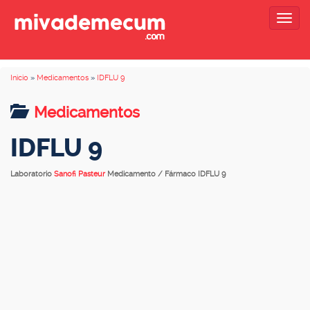
Togg
navig
Inicio
»
Medicamentos
»
IDFLU 9
Medicamentos
IDFLU 9
Laboratorio
Sanofi Pasteur
Medicamento / Fármaco IDFLU 9