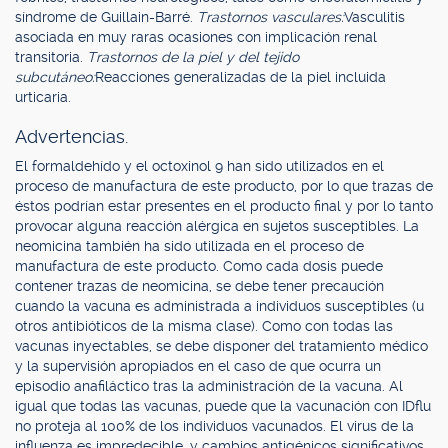
síndrome de Guillain-Barré.
Trastornos vasculares:
Vasculitis
asociada en muy raras ocasiones con implicación renal
transitoria.
Trastornos de la piel y del tejido
subcutáneo:
Reacciones generalizadas de la piel incluida
urticaria.
Advertencias.
El formaldehído y el octoxinol 9 han sido utilizados en el
proceso de manufactura de este producto, por lo que trazas de
éstos podrían estar presentes en el producto final y por lo tanto
provocar alguna reacción alérgica en sujetos susceptibles. La
neomicina también ha sido utilizada en el proceso de
manufactura de este producto. Como cada dosis puede
contener trazas de neomicina, se debe tener precaución
cuando la vacuna es administrada a individuos susceptibles (u
otros antibióticos de la misma clase). Como con todas las
vacunas inyectables, se debe disponer del tratamiento médico
y la supervisión apropiados en el caso de que ocurra un
episodio anafiláctico tras la administración de la vacuna. Al
igual que todas las vacunas, puede que la vacunación con IDflu
no proteja al 100% de los individuos vacunados. El virus de la
influenza es impredecible, y cambios antigénicos significativos