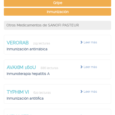
Gripe
Inmunización
Otros Medicamentos de SANOFI PASTEUR
VERORAB
Leer más
219 lecturas
Inmunización antirrábica
AVAXIM 160U
Leer más
886 lecturas
Inmunoterapia hepatitis A
TYPHIM VI
Leer más
620 lecturas
Inmunización antitífica